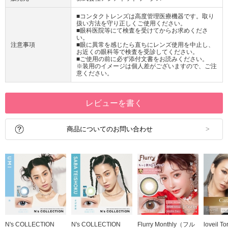
■コンタクトレンズは高度管理医療機器です。取り
扱い方法を守り正しくご使用ください。
■眼科医院等にて検査を受けてからお求めくださ
い。
注意事項
■眼に異常を感じたら直ちにレンズ使用を中止し、
お近くの眼科等で検査を受診してください。
■ご使用の前に必ず添付文書をお読みください。
※装用のイメージは個人差がございますので、ご注
意ください。
レビューを書く
商品についてのお問い合わせ
N's COLLECTION
N's COLLECTION
Flurry Monthly（フル
loveil T