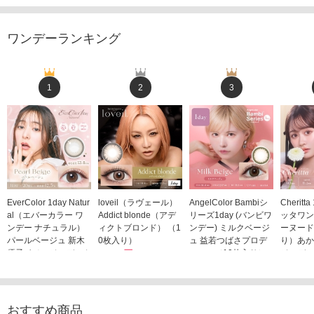
ワンデーランキング
1
2
3
EverColor 1day Natur
loveil（ラヴェール）
AngelColor Bambiシ
Cheritt
al（エバーカラー ワ
Addict blonde（アデ
リーズ1day (バンビワ
ッタワン
ンデー ナチュラル）
ィクトブロンド） （1
ンデー) ミルクベージ
ーヌード
パールベージュ 新木
0枚入り）
ュ 益若つばさプロデ
り）あか
優子イメージモデルカ
1,760円
ュース（10枚入り）
ジモデル
(税込)
ラコン（20枚入り）
1,848円
1,683
(税込)
2,598円
(税込)
おすすめ商品