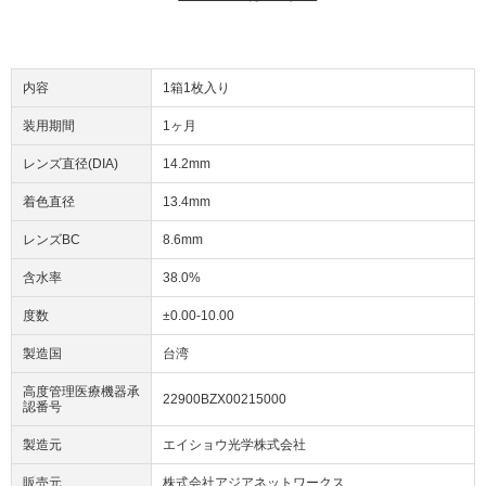
内容
1箱1枚入り
装用期間
1ヶ月
レンズ直径(DIA)
14.2mm
着色直径
13.4mm
レンズBC
8.6mm
含水率
38.0%
度数
±0.00-10.00
製造国
台湾
高度管理医療機器承
22900BZX00215000
認番号
製造元
エイショウ光学株式会社
販売元
株式会社アジアネットワークス