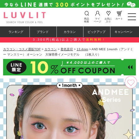
t
商品
マイ
お気に
カート
o
検索
ページ
入り
g
g
ランキング
ブランド
カラコン
ピックアップ
キャンペーン
l
e
3,300円(税込)以上ご購入で
送料無料！
n
a
カラコン・コスメ通販TOP
>
カラコン
>
着色直径
>
13.4mm
> AND MEE 1month（アンドミ
v
ー マンスリー） オーシャン 大塚萌香イメージモデル （1枚入り）
i
g
a
t
i
o
n