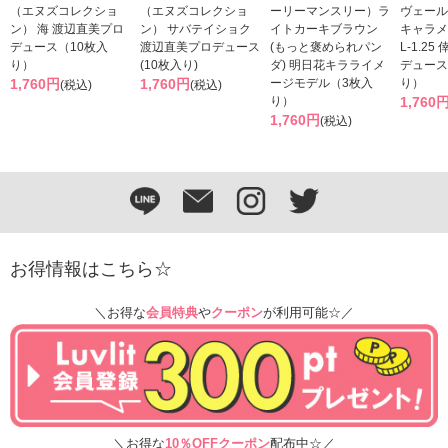
（エヌズコレクショ
（エヌズコレクショ
ーリーマンスリー）ラ
ヴェール
ン） 海 渡辺直美プロ
ン） サバテイショク
イトカーキブラウン
キャラメ
デュース（10枚入
渡辺直美プロデュース
(もっと褒められパン
L-1.2
り）
(10枚入り)
ダ) 明日花キラライメ
デュース
1,760円
1,760円
ージモデル（3枚入
り）
(税込)
(税込)
り）
1,760
1,760円
(税込)
お得情報はこちら☆
＼お得な
会員特典
や
クーポン
が利用可能☆／
＼お得な
10％OFFクーポン
配布中☆／