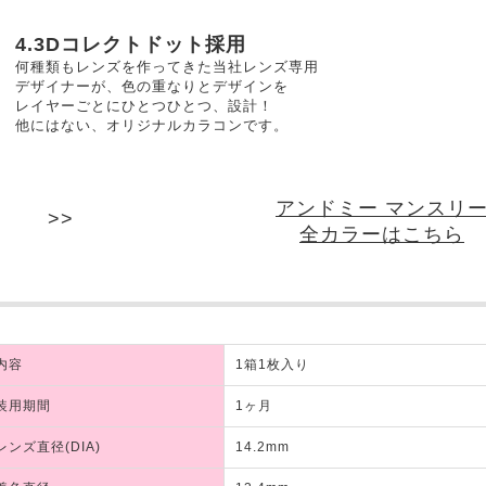
4.3Dコレクトドット採用
何種類もレンズを作ってきた当社レンズ専用
デザイナーが、色の重なりとデザインを
レイヤーごとにひとつひとつ、設計！
他にはない、オリジナルカラコンです。
アンドミー マンスリ
全カラーはこちら
内容
1箱1枚入り
装用期間
1ヶ月
レンズ直径(DIA)
14.2mm