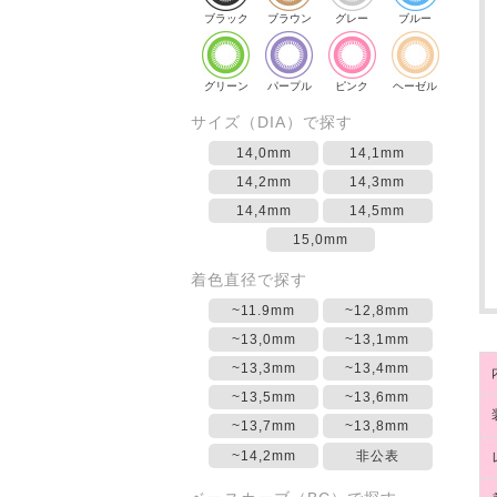
ブラック
ブラウン
グレー
ブルー
グリーン
パープル
ピンク
ヘーゼル
サイズ（DIA）で探す
14,0mm
14,1mm
14,2mm
14,3mm
14,4mm
14,5mm
15,0mm
着色直径で探す
~11.9mm
~12,8mm
~13,0mm
~13,1mm
~13,3mm
~13,4mm
~13,5mm
~13,6mm
~13,7mm
~13,8mm
~14,2mm
非公表