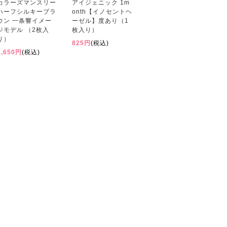
カラーズマンスリー
アイジェニック 1m
ハーフシルキーブラ
onth【イノセントヘ
ウン 一条響イメー
ーゼル】度あり（1
ジモデル （2枚入
枚入り）
り）
825円
(税込)
1,650円
(税込)