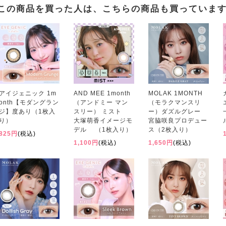
この商品を買った人は、こちらの商品も買っていま
アイジェニック 1m
AND MEE 1month
MOLAK 1MONTH
onth【モダングラン
（アンドミー マン
（モラクマンスリ
ジ】度あり（1枚入
スリー） ミスト
ー）ダズルグレー
り）
大塚萌香イメージモ
宮脇咲良プロデュー
デル （1枚入り）
ス（2枚入り）
825円
(税込)
1,100円
(税込)
1,650円
(税込)