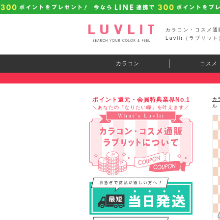
カラコン・コスメ通
Luvlit（ラブリット
カラコン
コスメ
ポイント還元・会員特典業界No.1
カ
ル
＼あなたの「なりたい瞳」を叶えます／