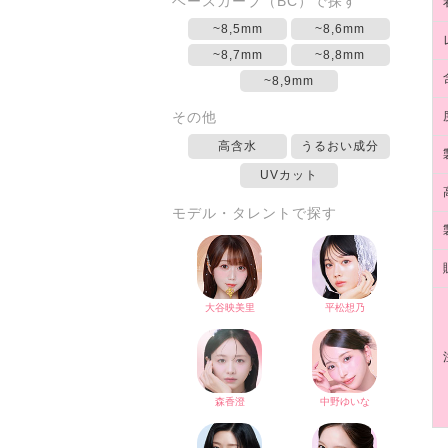
ベースカーブ（BC）で探す
~8,5mm
~8,6mm
~8,7mm
~8,8mm
~8,9mm
その他
高含水
うるおい成分
UVカット
モデル・タレントで探す