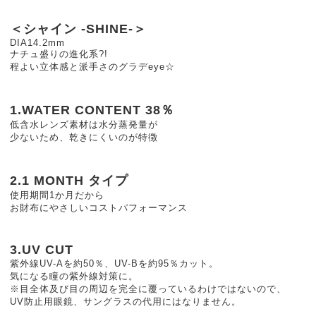
＜シャイン -SHINE-＞
DIA14.2mm
ナチュ盛りの進化系?!
程よい立体感と派手さのグラデeye☆
1.WATER CONTENT 38％
低含水レンズ素材は水分蒸発量が
少ないため、乾きにくいのが特徴
2.1 MONTH タイプ
使用期間1か月だから
お財布にやさしいコストパフォーマンス
3.UV CUT
紫外線UV-Aを約50％、UV-Bを約95％カット。
気になる瞳の紫外線対策に。
※目全体及び目の周辺を完全に覆っているわけではないので、
UV防止用眼鏡、サングラスの代用にはなりません。