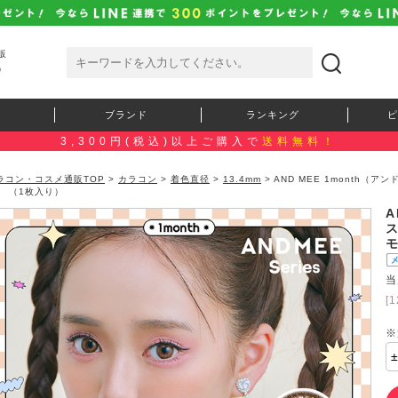
販
）
ブランド
ランキング
ピ
3,300円(税込)以上ご購入で
送料無料！
ラコン・コスメ通販TOP
>
カラコン
>
着色直径
>
13.4mm
> AND MEE 1month
 （1枚入り）
A
当
[