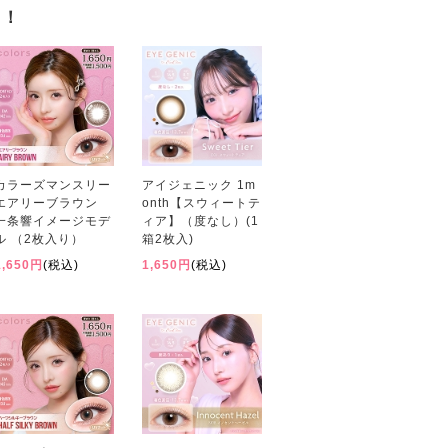
す！
カラーズマンスリー
アイジェニック 1m
エアリーブラウン
onth【スウィートテ
一条響イメージモデ
ィア】（度なし）(1
ル （2枚入り）
箱2枚入)
1,650円
(税込)
1,650円
(税込)