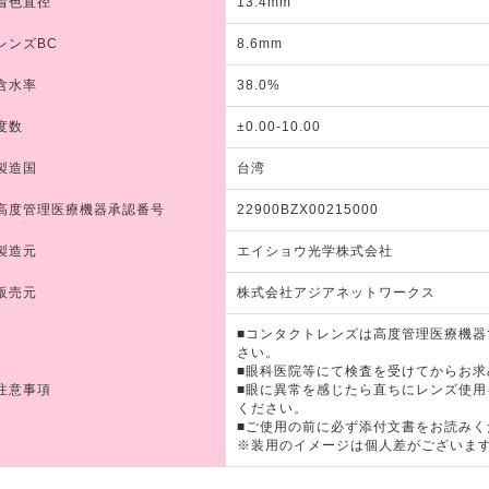
着色直径
13.4mm
レンズBC
8.6mm
含水率
38.0%
度数
±0.00-10.00
製造国
台湾
高度管理医療機器承認番号
22900BZX00215000
製造元
エイショウ光学株式会社
販売元
株式会社アジアネットワークス
■コンタクトレンズは高度管理医療機
さい。
■眼科医院等にて検査を受けてからお求
注意事項
■眼に異常を感じたら直ちにレンズ使
ください。
■ご使用の前に必ず添付文書をお読みく
※装用のイメージは個人差がございま