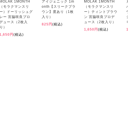
MOLAK 1MONTH
アイジェニック 1m
MOLAK 1MONTH
（モラクマンスリ
onth【スリークブラ
（モラクマンスリ
ー）ドーリッシュグ
ウン】度あり（1枚
ー）ティントブラウ
レー 宮脇咲良プロ
入り）
ン 宮脇咲良プロデ
デュース（2枚入
ュース（2枚入り）
825円
(税込)
り）
1,650円
(税込)
1,650円
(税込)