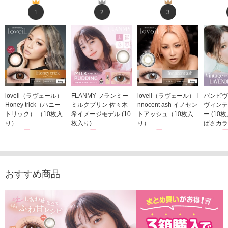
1
2
3
loveil（ラヴェール）
FLANMY フランミー
loveil（ラヴェール） I
バンビヴ
Honey trick（ハニー
ミルクプリン 佐々木
nnocent ash イノセン
ヴィンテ
トリック） （10枚入
希イメージモデル (10
トアッシュ（10枚入
ー (10
り）
枚入り)
り）
ばさカラ
1,760円
1,815円
1,760円
1,848
(税込)
(税込)
(税込)
おすすめ商品