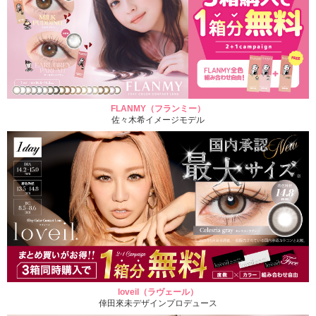
FLANMY（フランミー）
佐々木希イメージモデル
loveil（ラヴェール）
倖田來未デザインプロデュース