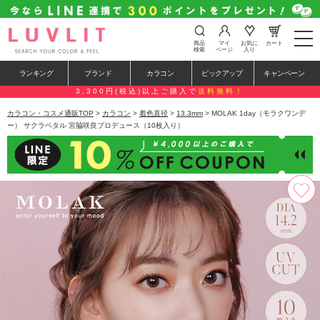
t
商品
マイ
お気に
カート
o
検索
ページ
入り
g
g
ランキング
ブランド
カラコン
ピックアップ
キャンペーン
l
e
3,300円(税込)以上ご購入で
送料無料！
n
a
カラコン・コスメ通販TOP
>
カラコン
>
着色直径
>
13.3mm
> MOLAK 1day（モラクワンデ
v
ー） サクラペタル 宮脇咲良プロデュース（10枚入り）
i
g
a
t
i
o
n