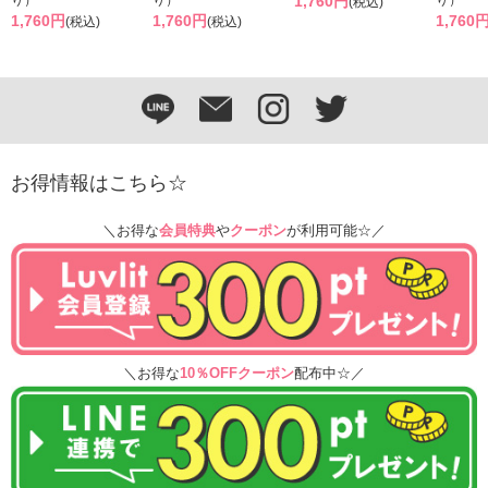
り）
り）
1,760円
り）
(税込)
1,760円
1,760円
1,760
(税込)
(税込)
お得情報はこちら☆
＼お得な
会員特典
や
クーポン
が利用可能☆／
＼お得な
10％OFFクーポン
配布中☆／