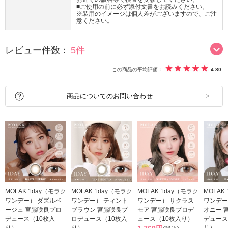
■ご使用の前に必ず添付文書をお読みください。
※装用のイメージは個人差がございますので、ご注
意ください。
レビュー件数：
5件
この商品の平均評価：
4.80
商品についてのお問い合わせ
MOLAK 1day（モラク
MOLAK 1day（モラク
MOLAK 1day（モラク
MOLAK
ワンデー） ダズルベ
ワンデー） ティント
ワンデー） サクラス
ワンデー
ージュ 宮脇咲良プロ
ブラウン 宮脇咲良プ
モア 宮脇咲良プロデ
オニー 
デュース（10枚入
ロデュース（10枚入
ュース（10枚入り）
デュース