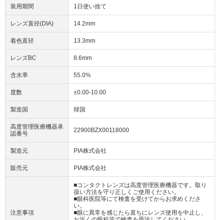
装用期間
1日使い捨て
レンズ直径(DIA)
14.2mm
着色直径
13.3mm
レンズBC
8.6mm
含水率
55.0%
度数
±0.00-10.00
製造国
韓国
高度管理医療機器承
22900BZX00118000
認番号
製造元
PIA株式会社
販売元
PIA株式会社
■コンタクトレンズは高度管理医療機器です。取り
扱い方法を守り正しくご使用ください。
■眼科医院等にて検査を受けてからお求めくださ
い。
注意事項
■眼に異常を感じたら直ちにレンズ使用を中止し、
お近くの眼科等で検査を受診してください。