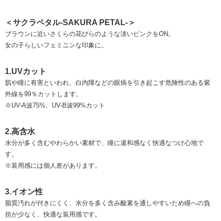
＜サクラペタル-SAKURA PETAL-＞
ブラウンに近いさくらの花びらのような淡いピンクをON。
女の子らしいフェミニンな印象に。
1.UVカット
肌や瞳に有害といわれ、白内障などの眼病を引き起こす危険性のある紫
外線を99％カットします。
※UV-A波75%、UV-B波99%カット
2.高含水
水分が多く含むやわらかい素材で、瞳に違和感なく快適なつけ心地で
す。
※装用感には個人差があります。
3.イオン性
脂質汚れが付きにくく、⽔分を多く含み酸素を通しやすいため瞳への負
担が少なく、快適な装用感です。