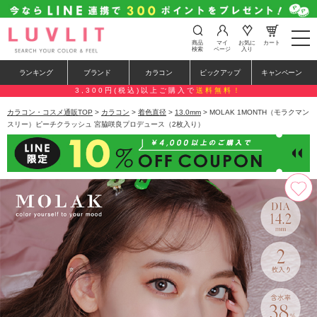
t
商品
マイ
お気に
カート
o
検索
ページ
入り
g
g
ランキング
ブランド
カラコン
ピックアップ
キャンペーン
l
e
3,300円(税込)以上ご購入で
送料無料！
n
a
カラコン・コスメ通販TOP
>
カラコン
>
着色直径
>
13.0mm
> MOLAK 1MONTH（モラクマン
v
スリー）ピーチクラッシュ 宮脇咲良プロデュース（2枚入り）
i
g
a
t
i
o
n