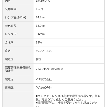
内容
1箱2枚入り
装用期間
1ヵ月
レンズ直径(DIA)
14.2mm
着色直径
13.0mm
レンズBC
8.6mm
含水率
38%
度数
±0.00~ -8.00
製造国
韓国
高度管理医療機器承
22400BZX00278000
認番号
製造元
PIA株式会社
販売元
PIA株式会社
■コンタクトレンズは高度管理医療機器です。取り
扱い方法を守り正しくご使用ください。
■眼科医院等にて検査を受けてからお求めくださ
い。