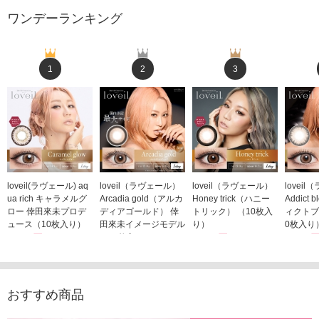
ワンデーランキング
1
2
3
loveil(ラヴェール) aq
loveil（ラヴェール）
loveil（ラヴェール）
lovei
ua rich キャラメルグ
Arcadia gold（アルカ
Honey trick（ハニー
Addict
ロー 倖田來未プロデ
ディアゴールド） 倖
トリック） （10枚入
ィクトブ
ュース（10枚入り）
田來未イメージモデル
り）
0枚入り
1,760円
（10枚入り）
1,760円
1,760
(税込)
(税込)
1,760円
(税込)
おすすめ商品