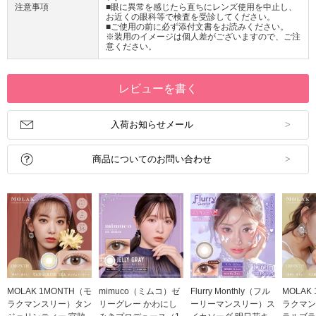
注意事項
■眼に異常を感じたら直ちにレンズ使用を中止し、
お近くの眼科等で検査を受診してください。
■ご使用の前に必ず添付文書をお読みください。
※装用のイメージは個人差がございますので、ご注
意ください。
レビューを書く
入荷お知らせメール
商品についてのお問い合わせ
MOLAK 1MONTH（モ
mimuco（ミムコ）ゼ
Flurry Monthly（フル
MOLAK
ラクマンスリー）タン
リーグレー かわにし
ーリーマンスリー）ス
ラクマン