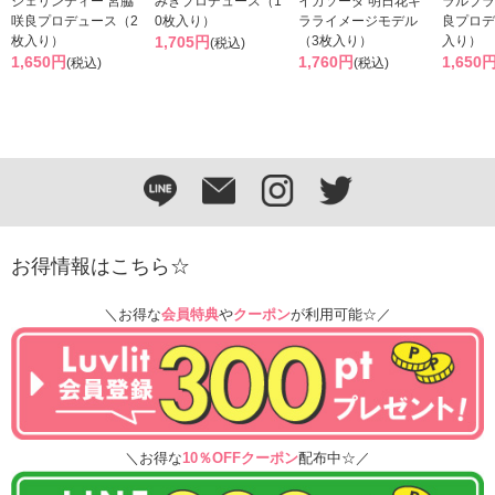
ジェリンティー 宮脇
みきプロデュース（1
イカソーダ 明日花キ
ラルブラ
咲良プロデュース（2
0枚入り）
ラライメージモデル
良プロデ
枚入り）
1,705円
（3枚入り）
入り）
(税込)
1,650円
1,760円
1,650
(税込)
(税込)
お得情報はこちら☆
＼お得な
会員特典
や
クーポン
が利用可能☆／
＼お得な
10％OFFクーポン
配布中☆／