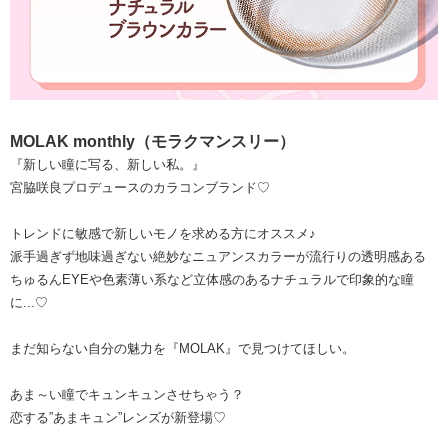
MOLAK monthly（モラクマンスリー）
『新しい瞳に写る、新しい私。』
宮脇咲良プロデュースのカラコンブランド♡
トレンドに敏感で新しいモノを求める方にオススメ♪
派手過ぎず地味過ぎない絶妙なニュアンスカラーが流行りの透明感ある
ちゅるんEYEや色素薄い系など立体感のあるナチュラルで印象的な瞳
に...♡
まだ知らない自分の魅力を『MOLAK』で見つけてほしい。
あま～い瞳でキュンキュンさせちゃう？
恋する”あまキュン”レンズが新登場♡