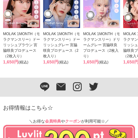
MOLAK 1MONTH（モ
MOLAK 1MONTH（モ
MOLAK 1MONTH（モ
MOLAK
ラクマンスリー）ドー
ラクマンスリー）ドー
ラクマンスリー）ドリ
ラクマン
リッシュブラウン 宮
リッシュグレー 宮脇
ームグレー 宮脇咲良
リッシュ
脇咲良プロデュース
咲良プロデュース（2
プロデュース（2枚入
脇咲良プ
（2枚入り）
枚入り）
り）
（2枚入
1,650円
1,650円
1,650円
1,650
(税込)
(税込)
(税込)
お得情報はこちら☆
＼お得な
会員特典
や
クーポン
が利用可能☆／