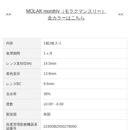
MOLAK monthly（モラクマンスリー）
全カラーはこちら
内容
1箱2枚入り
装用期間
1ヵ月
レンズ直径(DIA)
14.5mm
着色直径
13.8mm
レンズBC
8.6mm
含水率
38%
度数
±0.00~ -6.00
製造国
韓国
高度管理医療機器承
22400BZX00278000
認番号