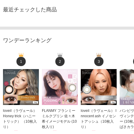
最近チェックした商品
ワンデーランキング
1
2
3
loveil（ラヴェール）
FLANMY フランミー
loveil（ラヴェール） I
バンビヴ
Honey trick（ハニー
ミルクプリン 佐々木
nnocent ash イノセン
ヴィンテ
トリック） （10枚入
希イメージモデル (10
トアッシュ（10枚入
ー (10
り）
枚入り)
り）
ばさカラ
1,760円
1,815円
1,760円
1,848
(税込)
(税込)
(税込)