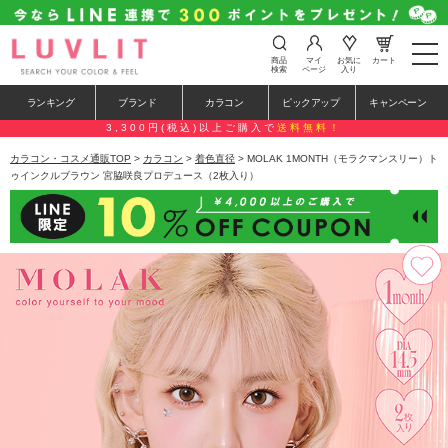
t
商品
マイ
お気に
カート
o
検索
ページ
入り
g
g
ランキング
ブランド
カラコン
ピックアップ
キャンペーン
l
e
3,300円(税込)以上ご購入で
送料無料！
n
a
カラコン・コスメ通販TOP
>
カラコン
>
着色直径
> MOLAK 1MONTH（モラクマンスリー）ト
v
ゥインクルブラウン 宮脇咲良プロデュース（2枚入り）
i
g
a
t
i
o
n