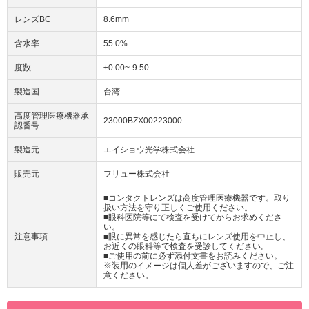
レンズBC
8.6mm
含水率
55.0%
度数
±0.00~-9.50
製造国
台湾
高度管理医療機器承
23000BZX00223000
認番号
製造元
エイショウ光学株式会社
販売元
フリュー株式会社
■コンタクトレンズは高度管理医療機器です。取り
扱い方法を守り正しくご使用ください。
■眼科医院等にて検査を受けてからお求めくださ
い。
注意事項
■眼に異常を感じたら直ちにレンズ使用を中止し、
お近くの眼科等で検査を受診してください。
■ご使用の前に必ず添付文書をお読みください。
※装用のイメージは個人差がございますので、ご注
意ください。