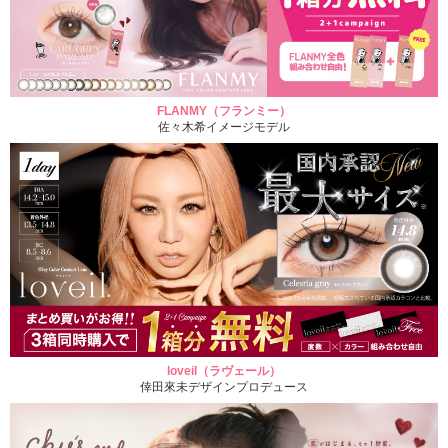
FLANMY（フランミー）
佐々木希イメージモデル
loveil（ラヴェール）
倖田來未デザインプロデュース