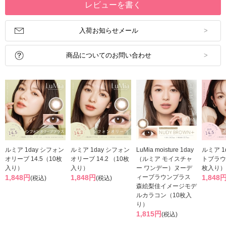
レビューを書く
入荷お知らせメール
商品についてのお問い合わせ
ルミア 1day シフォン
ルミア 1day シフォン
LuMia moisture 1day
ルミア 1
オリーブ 14.5（10枚
オリーブ 14.2 （10枚
（ルミア モイスチャ
トブラウン
入り）
入り）
ー ワンデー）ヌーデ
枚入り）
1,848円
1,848円
ィーブラウンプラス
1,848
(税込)
(税込)
森絵梨佳イメージモデ
ルカラコン（10枚入
り）
1,815円
(税込)