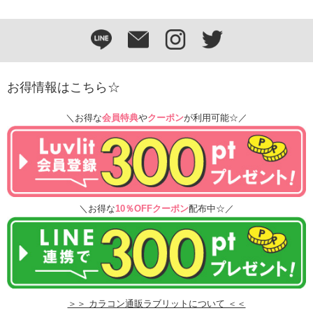
お得情報はこちら☆
＼お得な
会員特典
や
クーポン
が利用可能☆／
＼お得な
10％OFFクーポン
配布中☆／
＞＞ カラコン通販ラブリットについて ＜＜