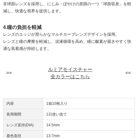
非球面レンズを採用し、にじみ・ぼやけの原因の一つ「球面収差」を軽
減し、快適な視界を提供します。
4.瞳の負担を軽減
レンズのエッジが滑らかなマルチカーブレンズデザインを採用。
レンズと瞳の摩擦を軽減し、涙液循環を高め、瞳に酸素が届きやすく快
適な装着感が持続します。
ルミアモイスチャー
全カラーはこちら
内容
1箱10枚入り
装用期間
1日使い捨て
レンズ直径(DIA)
14.5mm
着色直径
13.7mm