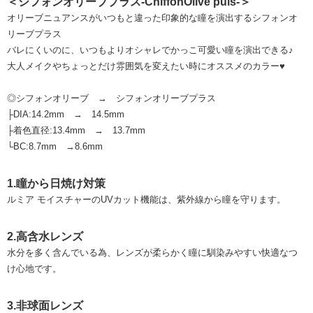
＜シフォンオリーブプラス-ChiffonOlive puls-＞
オリーブニュアンスがいつもと違った印象的な瞳を演出するシフォンオ
リーブプラス
バレにくいのに、いつもよりオシャレでかっこ可愛い瞳を演出できる♪
大人メイクやちょっとだけ雰囲気を変えたい時にオススメのカラー♥
◎シフォンオリーブ → シフォンオリーブプラス
├DIA:14.2mm → 14.5mm
├着色直径:13.4mm → 13.7mm
└BC:8.7mm →8.6mm
1.瞳から日焼け対策
ルミア モイスチャーのUVカット機能は、紫外線から瞳を守ります。
2.高含水レンズ
水分を多く含んでいる為、レンズが柔らかく瞳に馴染みやすい快適なつ
け心地です。
3.非球面レンズ