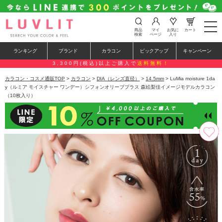
t
商品
マイ
お気に
カート
o
検索
ページ
入り
g
g
ランキング
ブランド
カラコン
ピックアップ
キャンペーン
l
e
3,300円(税込)以上ご購入で
送料無料！
n
a
カラコン・コスメ通販TOP
>
カラコン
>
DIA（レンズ直径）
>
14.5mm
> LuMia moisture 1da
v
y（ルミア モイスチャー ワンデー）シフォンオリーブプラス 森絵梨佳イメージモデルカラコン
i
（10枚入り）
g
a
t
i
o
n