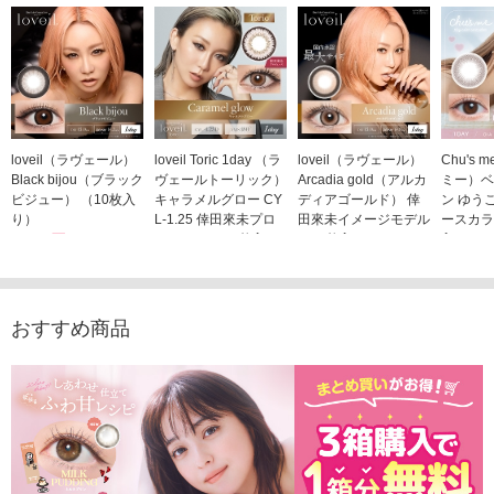
loveil（ラヴェール）
loveil Toric 1day （ラ
loveil（ラヴェール）
Chu's
Black bijou（ブラック
ヴェールトーリック）
Arcadia gold（アルカ
ミー）ベ
ビジュー） （10枚入
キャラメルグロー CY
ディアゴールド） 倖
ン ゆう
り）
L-1.25 倖田來未プロ
田來未イメージモデル
ースカラ
1,760円
デュース （10枚入
（10枚入り）
入り）
(税込)
り）
1,760円
1,705
(税込)
1,760円
(税込)
おすすめ商品