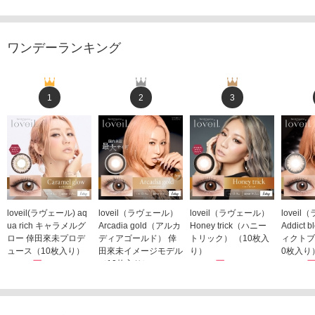
ワンデーランキング
1
2
3
loveil(ラヴェール) aq
loveil（ラヴェール）
loveil（ラヴェール）
lovei
ua rich キャラメルグ
Arcadia gold（アルカ
Honey trick（ハニー
Addict
ロー 倖田來未プロデ
ディアゴールド） 倖
トリック） （10枚入
ィクトブ
ュース（10枚入り）
田來未イメージモデル
り）
0枚入り
1,760円
（10枚入り）
1,760円
1,760
(税込)
(税込)
1,760円
(税込)