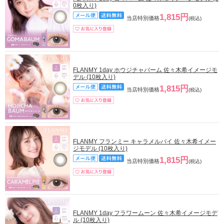
0枚入り)
1,815円
当店特別価格
(税込)
FLANMY 1day ホウジチャバーム 佐々木希イメージモ
デル (10枚入り)
1,815円
当店特別価格
(税込)
FLANMY フランミー キャラメルパイ 佐々木希イメー
ジモデル (10枚入り)
1,815円
当店特別価格
(税込)
FLANMY 1day フラワームーン 佐々木希イメージモデ
ル (10枚入り)