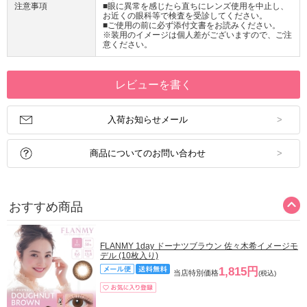
注意事項
■眼に異常を感じたら直ちにレンズ使用を中止し、
お近くの眼科等で検査を受診してください。
■ご使用の前に必ず添付文書をお読みください。
※装用のイメージは個人差がございますので、ご注
意ください。
レビューを書く
入荷お知らせメール
商品についてのお問い合わせ
おすすめ商品
FLANMY 1day ドーナツブラウン 佐々木希イメージモ
デル (10枚入り)
1,815円
当店特別価格
(税込)