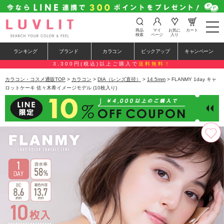
t
商品
マイ
お気に
カート
o
検索
ページ
入り
g
g
ランキング
ブランド
カラコン
ピックアップ
キャンペーン
l
e
3,300円(税込)以上ご購入で
送料無料！
n
a
カラコン・コスメ通販TOP
>
カラコン
>
DIA（レンズ直径）
>
14.5mm
> FLANMY 1day キャ
v
ロットケーキ 佐々木希イメージモデル (10枚入り)
i
g
a
t
i
o
n