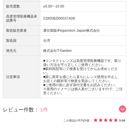
販売度数
±0.00~-10.00
高度管理医療機器承
22800BZI00037A09
認番号
製造販売業者
選任製販/Pegavision Japan株式会社
製造国
台湾
発売元
株式会社T-Garden
■コンタクトレンズは高度管理医療機器です。取り
扱い方法を守り正しくご使用ください。
■眼科医院等にて検査を受けてからお求めくださ
い。
注意事項
■眼に異常を感じたら直ちにレンズ使用を中止し、
お近くの眼科等で検査を受診してください。
■ご使用の前に必ず添付文書をお読みください。
※装用のイメージは個人差がございますので、ご注
意ください。
レビュー件数：
1件
この商品の平均評価：
5.00