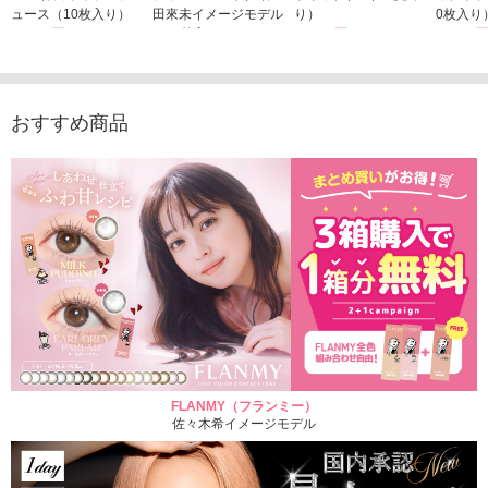
ュース（10枚入り）
田來未イメージモデル
り）
0枚入り
1,760円
（10枚入り）
1,760円
1,760
(税込)
(税込)
1,760円
(税込)
おすすめ商品
FLANMY（フランミー）
佐々木希イメージモデル