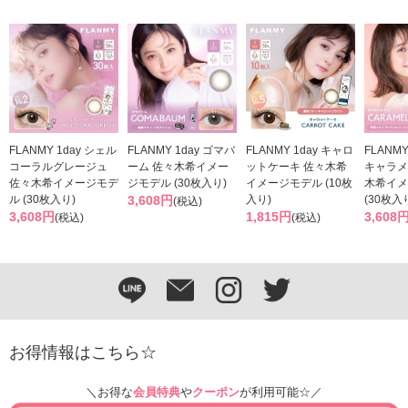
FLANMY 1day シェル
FLANMY 1day ゴマバ
FLANMY 1day キャロ
FLANM
コーラルグレージュ
ーム 佐々木希イメー
ットケーキ 佐々木希
キャラメ
佐々木希イメージモデ
ジモデル (30枚入り)
イメージモデル (10枚
木希イメ
ル (30枚入り)
3,608円
入り)
(30枚入
(税込)
3,608円
1,815円
3,608
(税込)
(税込)
お得情報はこちら☆
＼お得な
会員特典
や
クーポン
が利用可能☆／