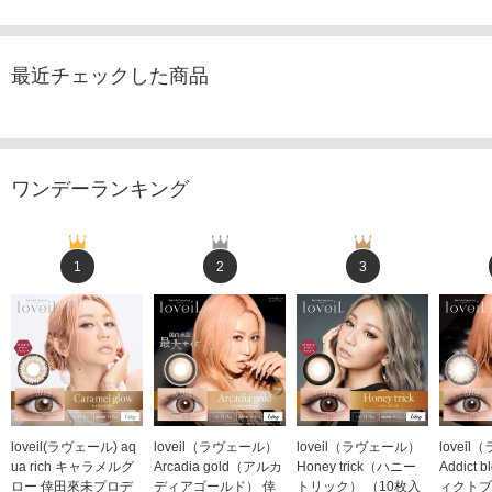
最近チェックした商品
ワンデーランキング
1
2
3
loveil(ラヴェール) aq
loveil（ラヴェール）
loveil（ラヴェール）
lovei
ua rich キャラメルグ
Arcadia gold（アルカ
Honey trick（ハニー
Addict
ロー 倖田來未プロデ
ディアゴールド） 倖
トリック） （10枚入
ィクトブ