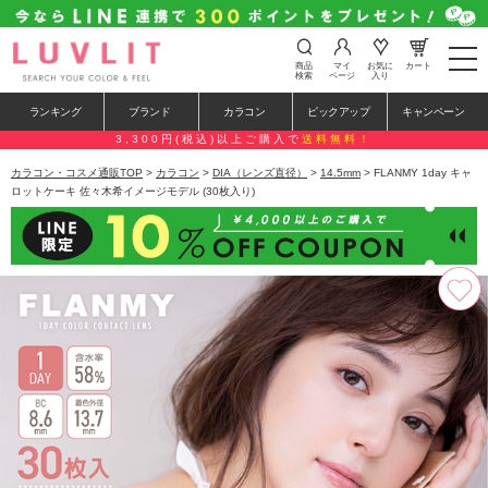
t
商品
マイ
お気に
カート
o
検索
ページ
入り
g
g
ランキング
ブランド
カラコン
ピックアップ
キャンペーン
l
e
3,300円(税込)以上ご購入で
送料無料！
n
a
カラコン・コスメ通販TOP
>
カラコン
>
DIA（レンズ直径）
>
14.5mm
> FLANMY 1day キャ
v
ロットケーキ 佐々木希イメージモデル (30枚入り)
i
g
a
t
i
o
n