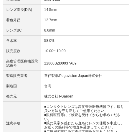
レンズ直径(DIA)
14.5mm
着色外径
13.7mm
レンズBC
8.6mm
含水率
58.0%
販売度数
±0.00~-10.00
高度管理医療機器承
22800BZI00037A09
認番号
製造販売業者
選任製販/Pegavision Japan株式会社
製造国
台湾
発売元
株式会社T-Garden
■コンタクトレンズは高度管理医療機器です。取り
扱い方法を守り正しくご使用ください。
■眼科医院等にて検査を受けてからお求めくださ
い。
注意事項
■眼に異常を感じたら直ちにレンズ使用を中止し、
お近くの眼科等で検査を受診してください。
■ご使用の前に必ず添付文書をお読みください。