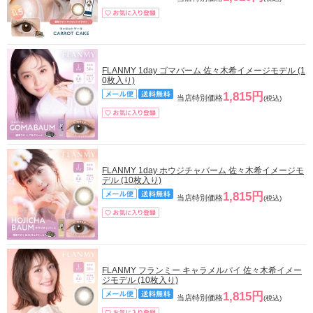
FLANMY 1day ゴマバーム 佐々木希イメージモデル (1
0枚入り)
1,815円
当店特別価格
(税込)
FLANMY 1day ホウジチャバーム 佐々木希イメージモ
デル (10枚入り)
1,815円
当店特別価格
(税込)
FLANMY フランミー キャラメルパイ 佐々木希イメー
ジモデル (10枚入り)
1,815円
当店特別価格
(税込)