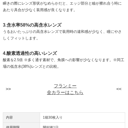
瞬きの際にレンズ形状がなめらかだと、エッジ部分と瞼が擦れ合う時に
あたり具合が少なく装用感が良くなります。
3.含水率58%の高含水レンズ
うるおいたっぷりの高含水レンズで装用時の違和感が少なく、瞳にやさ
しくフィットします。
4.酸素透過性の高いレンズ
酸素を2.5倍 ※多く通す素材で、角膜への影響が少なくなります。※同工
場の低含水(38%)レンズとの比較。
フランミー
全カラーはこちら
内容
1箱30枚入り
使用期限
開封後1日