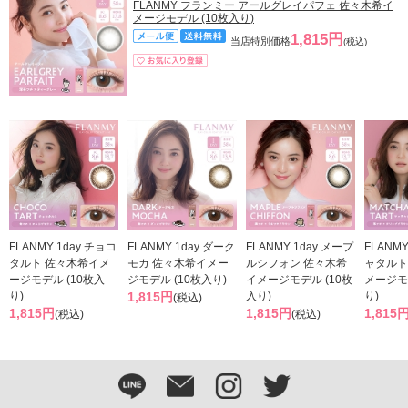
FLANMY フランミー アールグレイパフェ 佐々木希イ
メージモデル (10枚入り)
1,815円
当店特別価格
(税込)
FLANMY 1day チョコ
FLANMY 1day ダーク
FLANMY 1day メープ
FLANMY
タルト 佐々木希イメ
モカ 佐々木希イメー
ルシフォン 佐々木希
ャタルト
ージモデル (10枚入
ジモデル (10枚入り)
イメージモデル (10枚
メージモ
り)
1,815円
入り)
り)
(税込)
1,815円
1,815円
1,815
(税込)
(税込)