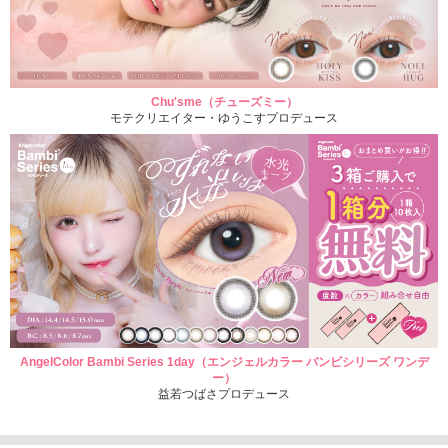
Chu'sme（チューズミー）
モテクリエイター・ゆうこすプロデュース
AngelColor Bambi Series 1day（エンジェルカラー バンビシリーズ ワンデ
ー）
益若つばさプロデュース