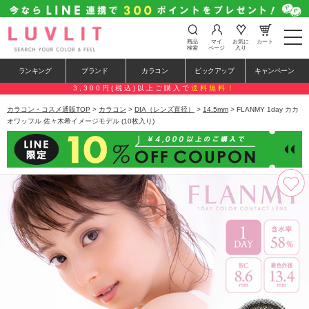
t
商品
マイ
お気に
カート
o
検索
ページ
入り
g
g
ランキング
ブランド
カラコン
ピックアップ
キャンペーン
l
e
3,300円(税込)以上ご購入で
送料無料！
n
a
カラコン・コスメ通販TOP
>
カラコン
>
DIA（レンズ直径）
>
14.5mm
> FLANMY 1day カカ
v
オワッフル 佐々木希イメージモデル (10枚入り)
i
g
a
t
i
o
n