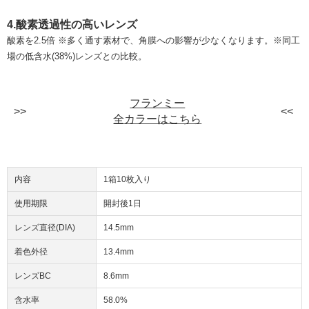
4.酸素透過性の高いレンズ
酸素を2.5倍 ※多く通す素材で、角膜への影響が少なくなります。※同工
場の低含水(38%)レンズとの比較。
フランミー
全カラーはこちら
内容
1箱10枚入り
使用期限
開封後1日
レンズ直径(DIA)
14.5mm
着色外径
13.4mm
レンズBC
8.6mm
含水率
58.0%