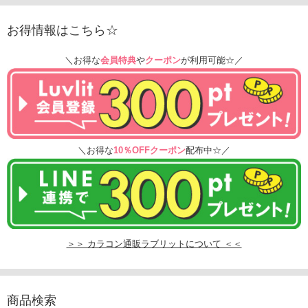
お得情報はこちら☆
＼お得な
会員特典
や
クーポン
が利用可能☆／
＼お得な
10％OFFクーポン
配布中☆／
＞＞ カラコン通販ラブリットについて ＜＜
商品検索