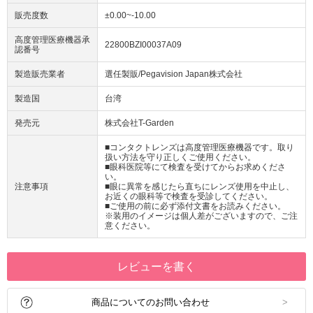
販売度数
±0.00~-10.00
高度管理医療機器承
22800BZI00037A09
認番号
製造販売業者
選任製販/Pegavision Japan株式会社
製造国
台湾
発売元
株式会社T-Garden
■コンタクトレンズは高度管理医療機器です。取り
扱い方法を守り正しくご使用ください。
■眼科医院等にて検査を受けてからお求めくださ
い。
注意事項
■眼に異常を感じたら直ちにレンズ使用を中止し、
お近くの眼科等で検査を受診してください。
■ご使用の前に必ず添付文書をお読みください。
※装用のイメージは個人差がございますので、ご注
意ください。
レビューを書く
商品についてのお問い合わせ