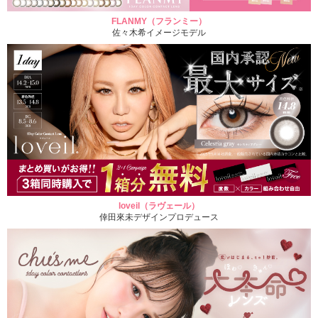
FLANMY（フランミー）
佐々木希イメージモデル
loveil（ラヴェール）
倖田來未デザインプロデュース