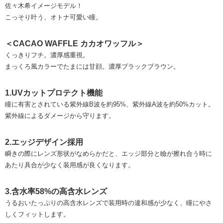
佐々木希イメージモデル！
こっそり叶う、オトナ可愛い瞳。
＜CACAO WAFFLE カカオワッフル＞
くっきりフチ。濃厚感重視。
まっくろ風カラーでたまには甘顔。濃厚ブラックブラウン。
1.UVカットプロテクト機能
瞳に有害とされている紫外線B波を約95%、紫外線A波を約50%カット。
紫外線によるダメージから守ります。
2.エッジデザイン採用
瞬きの際にレンズ形状がなめらかだと、エッジ部分と瞼が擦れ合う時に
あたり具合が少なく装用感が良くなります。
3.含水率58%の高含水レンズ
うるおいたっぷりの高含水レンズで装用時の違和感が少なく、瞳にやさ
しくフィットします。