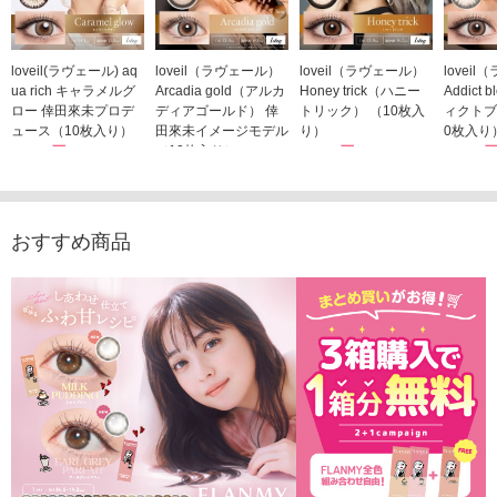
loveil(ラヴェール) aq
loveil（ラヴェール）
loveil（ラヴェール）
lovei
ua rich キャラメルグ
Arcadia gold（アルカ
Honey trick（ハニー
Addict
ロー 倖田來未プロデ
ディアゴールド） 倖
トリック） （10枚入
ィクトブ
ュース（10枚入り）
田來未イメージモデル
り）
0枚入り
1,760円
（10枚入り）
1,760円
1,760
(税込)
(税込)
1,760円
(税込)
おすすめ商品