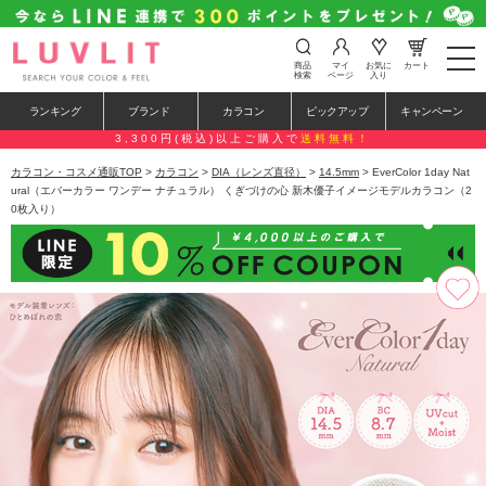
t
商品
マイ
お気に
カート
o
検索
ページ
入り
g
g
ランキング
ブランド
カラコン
ピックアップ
キャンペーン
l
e
3,300円(税込)以上ご購入で
送料無料！
n
a
カラコン・コスメ通販TOP
>
カラコン
>
DIA（レンズ直径）
>
14.5mm
> EverColor 1day Nat
v
ural（エバーカラー ワンデー ナチュラル） くぎづけの心 新木優子イメージモデルカラコン（2
i
0枚入り）
g
a
t
i
o
n