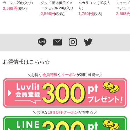
ラコン（20枚入り）
グッド 新木優子イメ
ルカラコン（10枚入
ミューズ
2,598円
ージモデル 20枚入り
り）
ロデュー
(税込)
2,598円
1,760円
2,598
(税込)
(税込)
お得情報はこちら☆
＼お得な
会員特典
や
クーポン
が利用可能☆／
＼お得な
10％OFFクーポン
配布中☆／