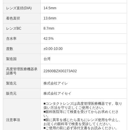
レンズ直径(DIA)
14.5mm
着色直径
13.6mm
レンズBC
8.7mm
含水率
42.5%
度数
±0.00-10.00
製造国
台湾
高度管理医療機器承
22600BZX00273A02
認番号
製造元
株式会社アイレ
販売元
株式会社アイセイ
■コンタクトレンズは高度管理医療機器です。取り
扱い方法を守り正しくご使用ください。
■眼科医院等にて検査を受けてからお求めくださ
い。
注意事項
■眼に異常を感じたら直ちにレンズ使用を中止し、
お近くの眼科等で検査を受診してください。
■ご使用の前に必ず添付文書をお読みください。