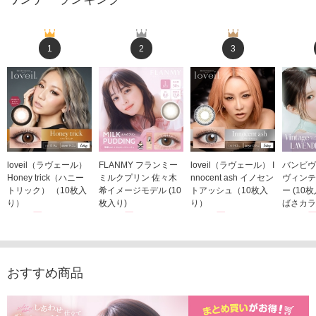
1
2
3
loveil（ラヴェール）
FLANMY フランミー
loveil（ラヴェール） I
バンビヴ
Honey trick（ハニー
ミルクプリン 佐々木
nnocent ash イノセン
ヴィンテ
トリック） （10枚入
希イメージモデル (10
トアッシュ（10枚入
ー (10
り）
枚入り)
り）
ばさカラ
1,760円
1,815円
1,760円
1,848
(税込)
(税込)
(税込)
おすすめ商品