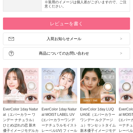
※装用のイメージは個人差がございますので、ご注
意ください。
レビューを書く
入荷お知らせメール
商品についてのお問い合わせ
EverColor 1day Natur
EverColor 1day Natur
EverColor 1day LUQ
EverColo
al（エバーカラー ワ
al MOIST LABEL UV
UAGE（エバーカラー
al MOIS
ンデー ナチュラル）
(エバーカラーワンデ
ワンデー ルクアージ
(エバー
ひとめぼれの恋 新木
ーナチュラルモイスト
ュ）サンセットタイム
ーナチュ
優子イメージモデルカ
レーベルUV) フィール
新木優子イメージモデ
レーベル