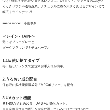
つけ心地のやわらかい高含水レンズに、UVカット、ケア不要の1day☆
くっきりフチや透明感系、ナチュラルに瞳を大きく見せるデザインまで
幅広くラインナップ!
image model：小山璃奈
＜レイン -RAIN-＞
艶っぽブルーグレーと
ダークブラウンでナチュハーフ♪
1.1日使い捨てタイプ
毎日新しいレンズで清潔＆お手入れが簡単。
2.うるおい成分配合
保存液に多機能保湿成分「MPCポリマー」を配合。
3.UVカット機能
紫外線UV-Aを約50％、UV-Bを約95％カット。
※目全体及び目の周辺を完全に覆っているわけではないので、