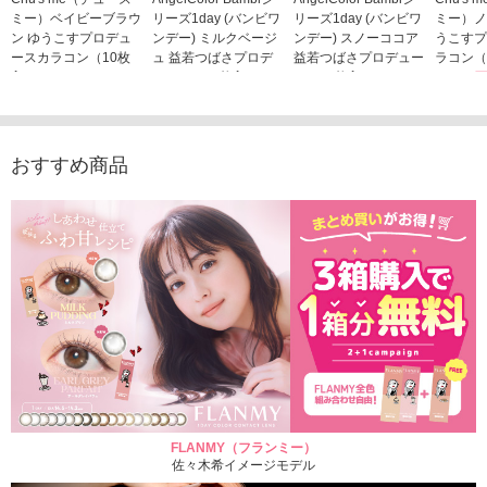
ミー）ベイビーブラウ
リーズ1day (バンビワ
リーズ1day (バンビワ
ミー）ノ
ン ゆうこすプロデュ
ンデー) ミルクベージ
ンデー) スノーココア
うこすプ
ースカラコン（10枚
ュ 益若つばさプロデ
益若つばさプロデュー
ラコン（
入り）
ュース（10枚入り）
ス（10枚入り）
1,705
1,705円
1,848円
1,848円
(税込)
(税込)
(税込)
おすすめ商品
FLANMY（フランミー）
佐々木希イメージモデル