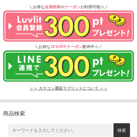
＼お得な
会員特典
や
クーポン
が利用可能☆／
＼お得な
10％OFFクーポン
配布中☆／
＞＞ カラコン通販ラブリットについて ＜＜
商品検索