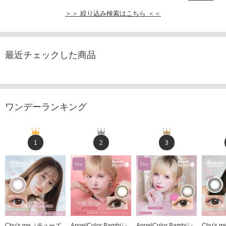
＞＞ 絞り込み検索はこちら ＜＜
最近チェックした商品
ワンデーランキング
1
2
3
Chu's me（チューズ
AngelColor Bambiシ
AngelColor Bambiシ
Chu's