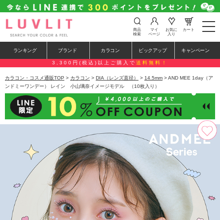
t
商品
マイ
お気に
カート
o
検索
ページ
入り
g
g
ランキング
ブランド
カラコン
ピックアップ
キャンペーン
l
e
3,300円(税込)以上ご購入で
送料無料！
n
a
カラコン・コスメ通販TOP
>
カラコン
>
DIA（レンズ直径）
>
14.5mm
> AND MEE 1day（ア
v
ンドミーワンデー） レイン 小山璃奈イメージモデル （10枚入り）
i
g
a
t
i
o
n