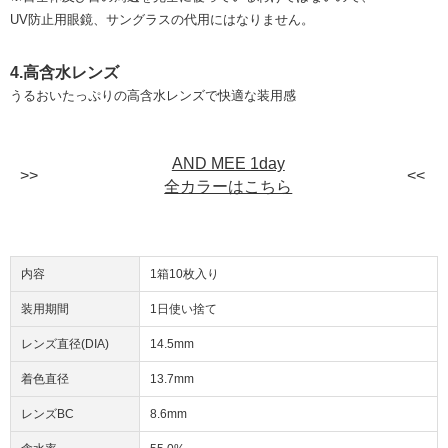
UV防止用眼鏡、サングラスの代用にはなりません。
4.高含水レンズ
うるおいたっぷりの高含水レンズで快適な装用感
AND MEE 1day
全カラーはこちら
内容
1箱10枚入り
装用期間
1日使い捨て
レンズ直径(DIA)
14.5mm
着色直径
13.7mm
レンズBC
8.6mm