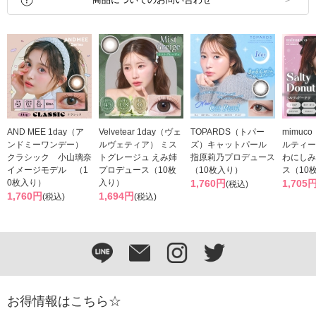
AND MEE 1day（ア
Velvetear 1day（ヴェ
TOPARDS（トパー
mimuc
ンドミーワンデー）
ルヴェティア） ミス
ズ）キャットパール
ルティー
クラシック 小山璃奈
トグレージュ えみ姉
指原莉乃プロデュース
わにしみ
イメージモデル （1
プロデュース（10枚
（10枚入り）
ス（10
0枚入り）
入り）
1,760円
1,705
(税込)
1,760円
1,694円
(税込)
(税込)
お得情報はこちら☆