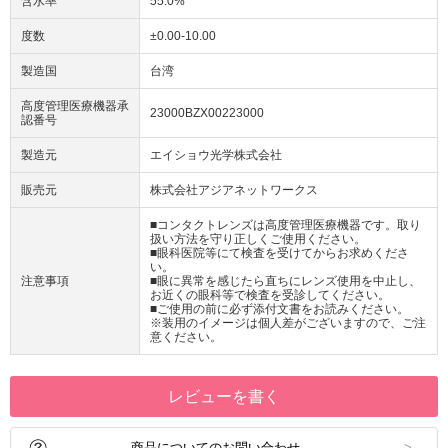
含水率
55.0%
度数
±0.00-10.00
製造国
台湾
高度管理医療機器承
23000BZX00223000
認番号
製造元
エイショウ光学株式会社
販売元
株式会社アジアネットワークス
■コンタクトレンズは高度管理医療機器です。取り
扱い方法を守り正しくご使用ください。
■眼科医院等にて検査を受けてからお求めくださ
い。
注意事項
■眼に異常を感じたら直ちにレンズ使用を中止し、
お近くの眼科等で検査を受診してください。
■ご使用の前に必ず添付文書をお読みください。
※装用のイメージは個人差がございますので、ご注
意ください。
レビューを書く
商品についてのお問い合わせ