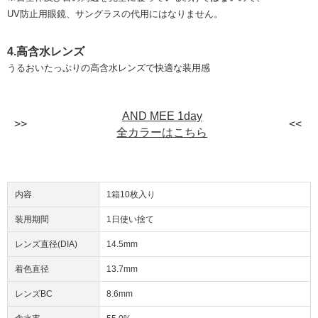
UV防止用眼鏡、サングラスの代用にはなりません。
4.高含水レンズ
うるおいたっぷりの高含水レンズで快適な装用感
AND MEE 1day
全カラーはこちら
内容
1箱10枚入り
装用期間
1日使い捨て
レンズ直径(DIA)
14.5mm
着色直径
13.7mm
レンズBC
8.6mm