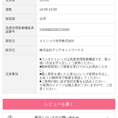
含水率
55.0%
度数
±0.00-10.00
製造国
台湾
高度管理医療機器承
23000BZX00223000
認番号
製造元
エイショウ光学株式会社
販売元
株式会社アジアネットワークス
■コンタクトレンズは高度管理医療機器です。取り
扱い方法を守り正しくご使用ください。
■眼科医院等にて検査を受けてからお求めくださ
い。
注意事項
■眼に異常を感じたら直ちにレンズ使用を中止し、
お近くの眼科等で検査を受診してください。
■ご使用の前に必ず添付文書をお読みください。
※装用のイメージは個人差がございますので、ご注
意ください。
レビューを書く
商品についてのお問い合わせ