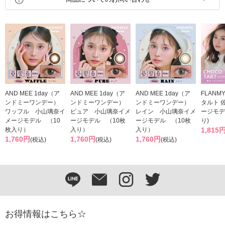
AND MEE 1day（ア
AND MEE 1day（ア
AND MEE 1day（ア
FLANMY
ンドミーワンデー）
ンドミーワンデー）
ンドミーワンデー）
タルト 
ワッフル 小山璃奈イ
ピュア 小山璃奈イメ
レイン 小山璃奈イメ
ージモデル
メージモデル （10
ージモデル （10枚
ージモデル （10枚
り)
枚入り）
入り）
入り）
1,815
1,760円
1,760円
1,760円
(税込)
(税込)
(税込)
お得情報はこちら☆