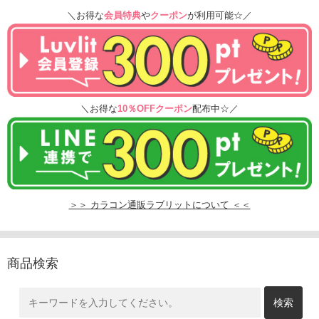
＼お得な
会員特典
や
クーポン
が利用可能☆／
＼お得な
10％OFFクーポン
配布中☆／
＞＞ カラコン通販ラブリットについて ＜＜
商品検索