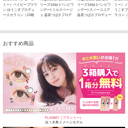
ミー）ベイビーブラウ
リーズ1day (バンビワ
リーズ1day (バンビワ
ミー）ノ
ン ゆうこすプロデュ
ンデー) ミルクベージ
ンデー) スノーココア
うこすプ
ースカラコン（10枚
ュ 益若つばさプロデ
益若つばさプロデュー
ラコン（
入り）
ュース（10枚入り）
ス（10枚入り）
1,705
1,705円
1,848円
1,848円
(税込)
(税込)
(税込)
おすすめ商品
FLANMY（フランミー）
佐々木希イメージモデル