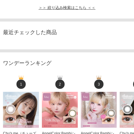
＞＞ 絞り込み検索はこちら ＜＜
最近チェックした商品
ワンデーランキング
1
2
3
Chu's me（チューズ
AngelColor Bambiシ
AngelColor Bambiシ
Chu's