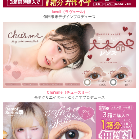
loveil（ラヴェール）
倖田來未デザインプロデュース
Chu'sme（チューズミー）
モテクリエイター・ゆうこすプロデュース