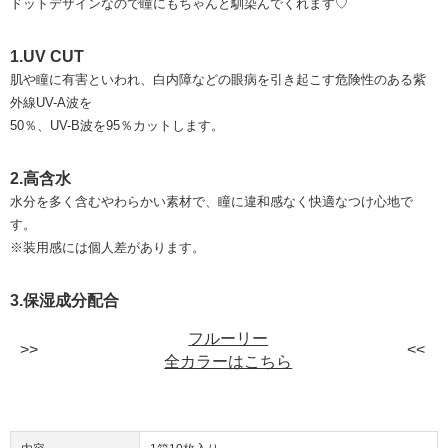
ドットデザインなので瞳にもちゃんと馴染んでくれます♡
1.UV CUT
肌や瞳に有害といわれ、白内障などの眼病を引き起こす危険性のある紫
外線UV-A波を
50％、UV-B波を95％カットします。
2.高含水
水分を多く含むやわらかい素材で、瞳に違和感なく快適なつけ心地で
す。
※装用感には個人差があります。
3.保湿成分配合
フルーリー
全カラーはこちら