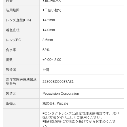
内容
1箱10枚入り
装用期間
1日使い捨て
レンズ直径(DIA)
14.5mm
着色直径
14.0mm
レンズBC
8.6mm
含水率
58%
度数
±0.00~-8.00
製造国
台湾
高度管理医療機器承
22800BZI00037A31
認番号
製造元
Pegavision Corporation
販売元
株式会社 Wscale
■コンタクトレンズは高度管理医療機器です。取り
扱い方法を守り正しくご使用ください。
■眼科医院等にて検査を受けてからお求めくださ
い。