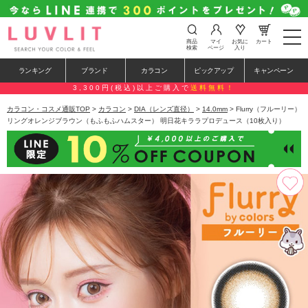
t
商品
マイ
お気に
カート
o
検索
ページ
入り
g
g
ランキング
ブランド
カラコン
ピックアップ
キャンペーン
l
e
3,300円(税込)以上ご購入で
送料無料！
n
a
カラコン・コスメ通販TOP
>
カラコン
>
DIA（レンズ直径）
>
14.0mm
> Flurry（フルーリー）
v
リングオレンジブラウン（もふもふハムスター） 明日花キララプロデュース（10枚入り）
i
g
a
t
i
o
n