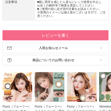
注意事項
■眼に異常を感じたら直ちにレンズ使用を中止し、
お近くの眼科等で検査を受診してください。
■ご使用の前に必ず添付文書をお読みください。
※装用のイメージは個人差がございますので、ご注
意ください。
レビューを書く
入荷お知らせメール
商品についてのお問い合わせ
Flurry（フルーリー）
Flurry（フルーリー）
Flurry（フルーリー）
Velvet
のんびりマンチカン
コイスルバンビ（恋す
リングイエローゴール
ルヴェテ