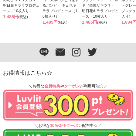
明日花キララプロデュ
るバンビ） 明日花キ
ド（華麗なキツネ）
トグレー
ース（10枚入り）
ララプロデュース（1
明日花キララプロデュ
プロデュ
1,485円
0枚入り）
ース（10枚入り）
入り）
(税込)
1,485円
1,485円
1,694
(税込)
(税込)
お得情報はこちら☆
＼お得な
会員特典
や
クーポン
が利用可能☆／
＼お得な
10％OFFクーポン
配布中☆／