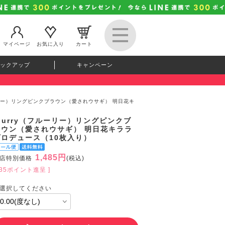
マイページ
お気に入り
カート
ックアップ
キャンペーン
ルーリー）リングピンクブラウン（愛されウサギ） 明日花キ
lurry（フルーリー）リングピンクブ
ラウン（愛されウサギ） 明日花キララ
プロデュース（10枚入り）
1,485円
店特別価格
(税込)
135ポイント進呈 ]