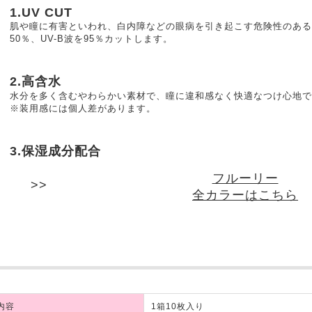
1.UV CUT
肌や瞳に有害といわれ、白内障などの眼病を引き起こす危険性のある紫
50％、UV-B波を95％カットします。
2.高含水
水分を多く含むやわらかい素材で、瞳に違和感なく快適なつけ心地で
※装用感には個人差があります。
3.保湿成分配合
フルーリー
全カラーはこちら
内容
1箱10枚入り