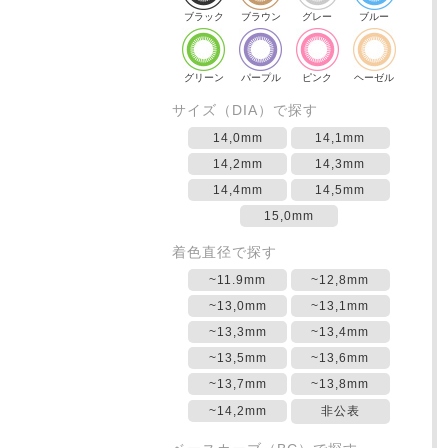
ブラック
ブラウン
グレー
ブルー
グリーン
パープル
ピンク
ヘーゼル
サイズ（DIA）で探す
14,0mm
14,1mm
14,2mm
14,3mm
14,4mm
14,5mm
15,0mm
着色直径で探す
~11.9mm
~12,8mm
~13,0mm
~13,1mm
~13,3mm
~13,4mm
~13,5mm
~13,6mm
~13,7mm
~13,8mm
~14,2mm
非公表