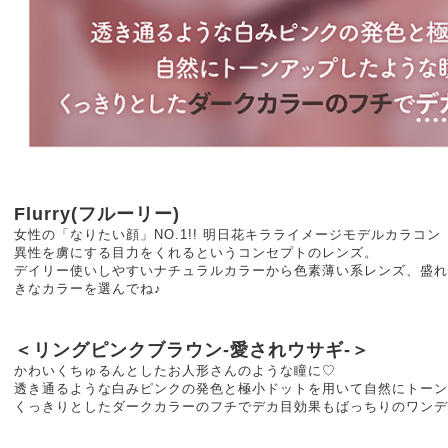
Flurry(フルーリー)
女性の「なりたい顔」NO.1!! 明日花キラライメージモデルカラコン
異性を虜にする目力をくれるというコンセプトのレンズ。
デイリー使いしやすいナチュラルカラーから色素薄い系レンズ、盛れ
きなカラーを選んでね♪
＜リングピンクブラウン-愛されウサギ-＞
かわいくちゅるんとしたお人形さんのような瞳に♡
透き通るような白みピンクの発色と極小ドットを用いて自然にトーン
くっきりとしたダークカラーのフチでデカ目効果もばっちりのワンデ