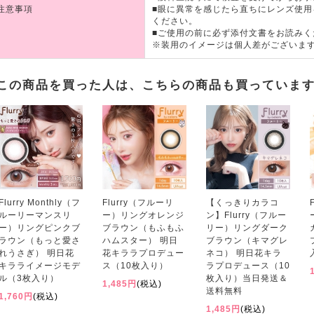
注意事項
■眼に異常を感じたら直ちにレンズ使
ください。
■ご使用の前に必ず添付文書をお読みく
※装用のイメージは個人差がございま
この商品を買った人は、こちらの商品も買っていま
Flurry Monthly（フ
Flurry（フルーリ
【くっきりカラコ
ルーリーマンスリ
ー）リングオレンジ
ン】Flurry（フルー
ー）リングピンクブ
ブラウン（もふもふ
リー）リングダーク
ラウン（もっと愛さ
ハムスター） 明日
ブラウン（キマグレ
れうさぎ） 明日花
花キララプロデュー
ネコ） 明日花キラ
キラライメージモデ
ス（10枚入り）
ラプロデュース（10
ル（3枚入り）
枚入り）当日発送＆
1,485円
(税込)
送料無料
1,760円
(税込)
1,485円
(税込)