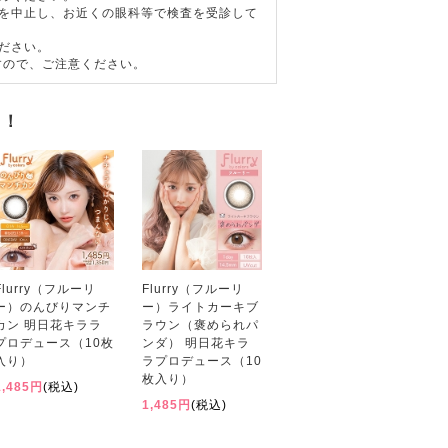
用を中止し、お近くの眼科等で検査を受診して
ださい。
すので、ご注意ください。
す！
Flurry（フルーリ
Flurry（フルーリ
ー）のんびりマンチ
ー）ライトカーキブ
カン 明日花キララ
ラウン（褒められパ
プロデュース（10枚
ンダ） 明日花キラ
入り）
ラプロデュース（10
枚入り）
1,485円
(税込)
1,485円
(税込)