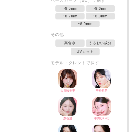
ベースカーブ（BC）で探す
~8,5mm
~8,6mm
~8,7mm
~8,8mm
~8,9mm
その他
高含水
うるおい成分
UVカット
モデル・タレントで探す