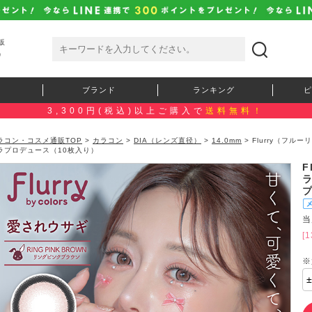
販
）
ブランド
ランキング
ピ
3,300円(税込)以上ご購入で
送料無料！
ラコン・コスメ通販TOP
>
カラコン
>
DIA（レンズ直径）
>
14.0mm
> Flurry（フ
ラプロデュース（10枚入り）
F
当
[