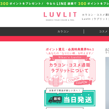
カラコン・コスメ通
Luvlit（ラブリット
カラコン
コスメ
ポイント還元・会員特典業界No.1
カ
ラ
＼あなたの「なりたい瞳」を叶えます／