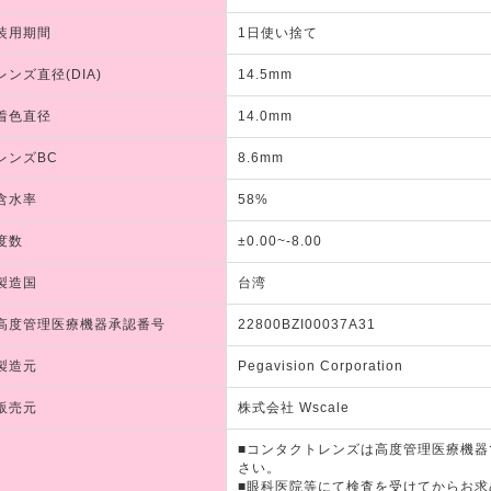
装用期間
1日使い捨て
レンズ直径(DIA)
14.5mm
着色直径
14.0mm
レンズBC
8.6mm
含水率
58%
度数
±0.00~-8.00
製造国
台湾
高度管理医療機器承認番号
22800BZI00037A31
製造元
Pegavision Corporation
販売元
株式会社 Wscale
■コンタクトレンズは高度管理医療機
さい。
■眼科医院等にて検査を受けてからお求