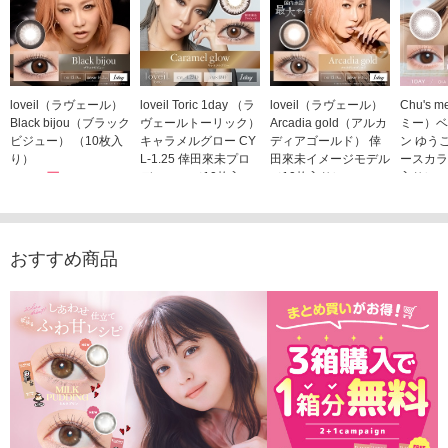
loveil（ラヴェール）
loveil Toric 1day （ラ
loveil（ラヴェール）
Chu's
Black bijou（ブラック
ヴェールトーリック）
Arcadia gold（アルカ
ミー）ベ
ビジュー） （10枚入
キャラメルグロー CY
ディアゴールド） 倖
ン ゆう
り）
L-1.25 倖田來未プロ
田來未イメージモデル
ースカラ
1,760円
デュース （10枚入
（10枚入り）
入り）
(税込)
り）
1,760円
1,705
(税込)
1,760円
(税込)
おすすめ商品