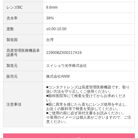
レンズBC
8.6mm
含水率
38%
度数
±0.00-10.00
製造国
台湾
高度管理医療機器承
22900BZX00217A19
認番号
製造元
エイショウ光学株式会社
販売元
株式会社ANW
■コンタクトレンズは高度管理医療機器です。取り
扱い方法を守り正しくご使用ください。
■眼科医院等にて検査を受けてからお求めくださ
い。
注意事項
■眼に異常を感じたら直ちにレンズ使用を中止し、
お近くの眼科等で検査を受診してください。
■ご使用の前に必ず添付文書をお読みください。
※装用のイメージは個人差がございますので、ご注
意ください。