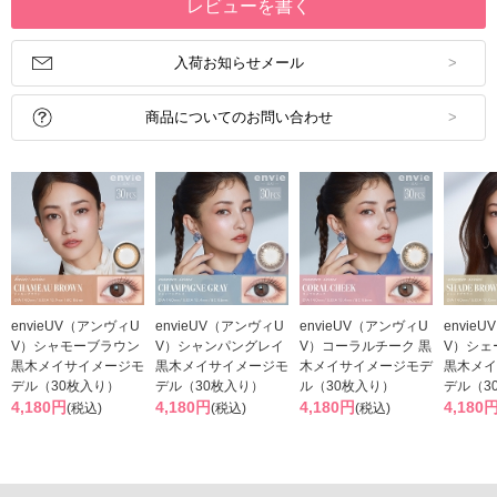
レビューを書く
入荷お知らせメール
商品についてのお問い合わせ
envieUV（アンヴィU
envieUV（アンヴィU
envieUV（アンヴィU
envie
V）シャモーブラウン
V）シャンパングレイ
V）コーラルチーク 黒
V）シェ
黒木メイサイメージモ
黒木メイサイメージモ
木メイサイメージモデ
黒木メイ
デル（30枚入り）
デル（30枚入り）
ル（30枚入り）
デル（3
4,180円
4,180円
4,180円
4,180
(税込)
(税込)
(税込)