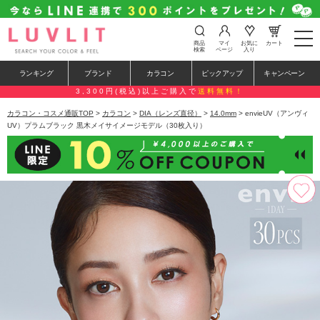
t
商品
マイ
お気に
カート
o
検索
ページ
入り
g
g
ランキング
ブランド
カラコン
ピックアップ
キャンペーン
l
e
3,300円(税込)以上ご購入で
送料無料！
n
a
カラコン・コスメ通販TOP
>
カラコン
>
DIA（レンズ直径）
>
14.0mm
> envieUV（アンヴィ
v
UV）プラムブラック 黒木メイサイメージモデル（30枚入り）
i
g
a
t
i
o
n