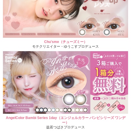
Chu'sme（チューズミー）
モテクリエイター・ゆうこすプロデュース
AngelColor Bambi Series 1day（エンジェルカラー バンビシリーズ ワンデ
ー）
益若つばさプロデュース