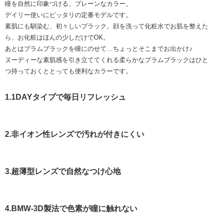
瞳を自然に印象づける、プレーンなカラー。
デイリー使いにピッタリの定番モデルです。
素肌にも馴染む、初々しいブラック。顔を洗って化粧水でお肌を整えた
ら、お化粧はほんの少しだけでOK。
あとはプラムブラックを瞳にのせて…ちょっとそこまでお出かけ♪
ヌーディーな素肌感を引き立ててくれる柔らかなプラムブラックはひと
つ持っておくととっても便利なカラーです。
1.1DAYタイプで毎日リフレッシュ
2.非イオン性レンズで汚れが付きにくい
3.超薄型レンズで自然なつけ心地
4.BMW-3D製法で色素が瞳に触れない