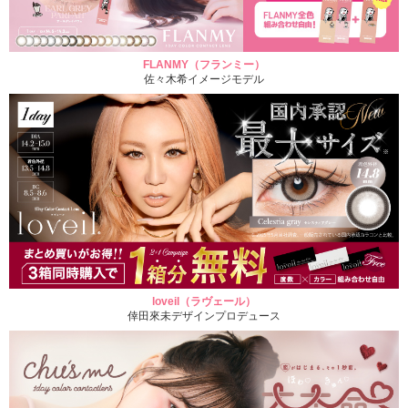
FLANMY（フランミー）
佐々木希イメージモデル
loveil（ラヴェール）
倖田來未デザインプロデュース