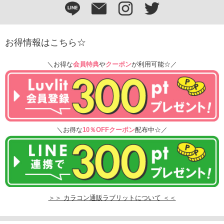
お得情報はこちら☆
＼お得な
会員特典
や
クーポン
が利用可能☆／
＼お得な
10％OFFクーポン
配布中☆／
＞＞ カラコン通販ラブリットについて ＜＜