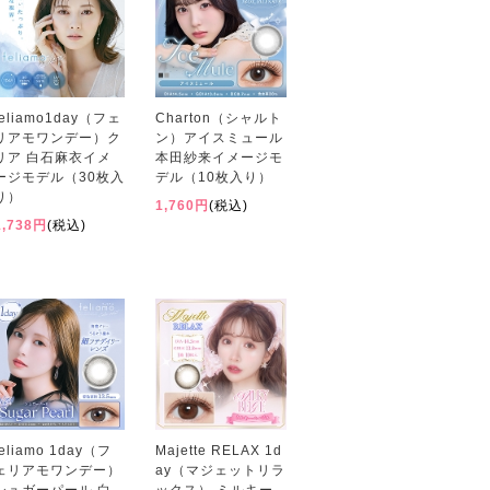
feliamo1day（フェ
Charton（シャルト
リアモワンデー）ク
ン）アイスミュール
リア 白石麻衣イメ
本田紗来イメージモ
ージモデル（30枚入
デル（10枚入り）
り）
1,760円
(税込)
1,738円
(税込)
feliamo 1day（フ
Majette RELAX 1d
ェリアモワンデー）
ay（マジェットリラ