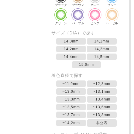
ブラック
ブラウン
グレー
ブルー
グリーン
パープル
ピンク
ヘーゼル
サイズ（DIA）で探す
14,0mm
14,1mm
14,2mm
14,3mm
14,4mm
14,5mm
15,0mm
着色直径で探す
~11.9mm
~12,8mm
~13,0mm
~13,1mm
~13,3mm
~13,4mm
~13,5mm
~13,6mm
~13,7mm
~13,8mm
~14,2mm
非公表