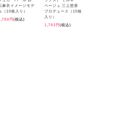
シュガーパール 白
ックス） ミルキー
石麻衣イメージモデ
ベージュ 三上悠亜
ル（10枚入り）
プロデュース（10枚
入り）
1,760円
(税込)
1,793円
(税込)