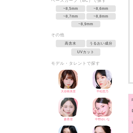
ベースカーブ（BC）で探す
~8,5mm
~8,6mm
~8,7mm
~8,8mm
~8,9mm
その他
高含水
うるおい成分
UVカット
モデル・タレントで探す