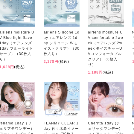
airlens moisture U
airlens Silicone 1d
airlens moisture U
V Blue light Save
ay（エアレンズ 1d
V comfortable 2we
1day（エアレンズ
ay シリコーン Wモ
ek（エアレンズ 2w
1day ブルーライト
イストクリア）（30
eek モイスチャーU
セーブ）（30枚入
枚入り）
Vコンフォータブル
り）
クリア）（6枚入
2,178円
(税込)
り）
1,628円
(税込)
1,188円
(税込)
feliamo 1day（フ
FLANMY CLEAR 1
Cheritta 1day (チ
ェリアモワンデー）
day 佐々木希イメー
ェリッタワンデー)