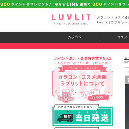
カラコン・コスメ通
Luvlit（ラブリット
カラコン
コスメ
ポイント還元・会員特典業界No.1
カ
3
＼あなたの「なりたい瞳」を叶えます／