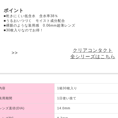
ポイント
■乾きにくい低含水 含水率38％
■うるおいつづく モイスト成分配合
■裸眼のような装用感 0.06mm超薄レンズ
■30枚入りなのでお得！
クリアコンタクト
全シリーズはこちら
内容
1箱30枚入り
装用期間
1日使い捨て
レンズ直径(DIA)
14.0mm