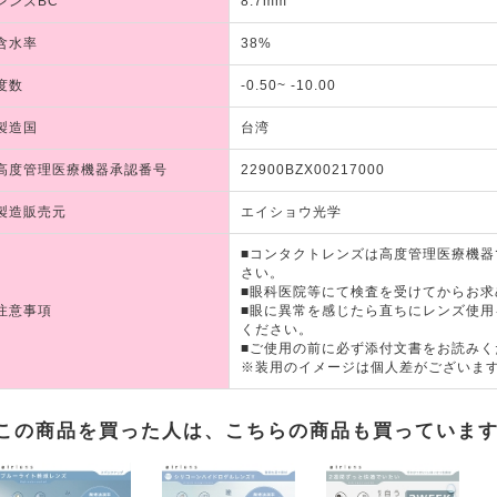
レンズBC
8.7mm
含水率
38%
度数
-0.50~ -10.00
製造国
台湾
高度管理医療機器承認番号
22900BZX00217000
製造販売元
エイショウ光学
■コンタクトレンズは高度管理医療機
さい。
■眼科医院等にて検査を受けてからお求
注意事項
■眼に異常を感じたら直ちにレンズ使
ください。
■ご使用の前に必ず添付文書をお読みく
※装用のイメージは個人差がございま
この商品を買った人は、こちらの商品も買っていま