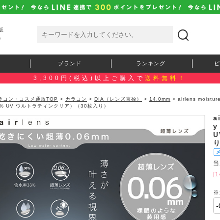
販
）
ブランド
ランキング
ピ
3,300円(税込)以上ご購入で
送料無料！
ラコン・コスメ通販TOP
>
カラコン
>
DIA（レンズ直径）
>
14.0mm
> airlens mois
8% UV ウルトラティンクリア）（30枚入り）
a
y
当
[