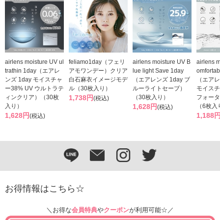
airlens moisture UV ul
feliamo1day（フェリ
airlens moisture UV B
airlens 
trathin 1day（エアレ
アモワンデー）クリア
lue light Save 1day
omforta
ンズ 1day モイスチャ
白石麻衣イメージモデ
（エアレンズ 1day ブ
（エアレン
ー38% UV ウルトラテ
ル（30枚入り）
ルーライトセーブ）
モイスチ
ィンクリア）（30枚
1,738円
（30枚入り）
フォータ
(税込)
入り）
1,628円
（6枚入
(税込)
1,628円
1,188
(税込)
お得情報はこちら☆
＼お得な
会員特典
や
クーポン
が利用可能☆／