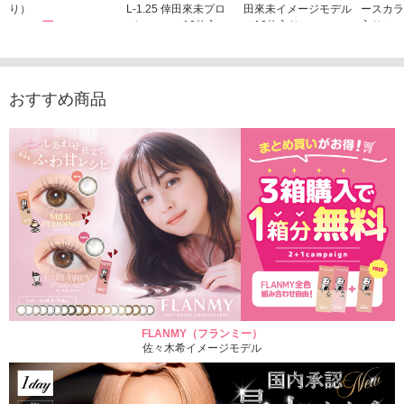
り）
L-1.25 倖田來未プロ
田來未イメージモデル
ースカラ
1,760円
デュース （10枚入
（10枚入り）
入り）
(税込)
り）
1,760円
1,705
(税込)
1,760円
(税込)
おすすめ商品
FLANMY（フランミー）
佐々木希イメージモデル