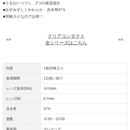
■うるおいつづく 2つの保湿成分
■みずみずしくやわらか 含水率47％
■30枚入りなのでお得！
クリアコンタクト
全シリーズはこちら
内容
1箱30枚入り
装用期間
1日使い捨て
レンズ直径(DIA)
14.0mm
レンズBC
8.7mm
含水率
47%
度数
-0.50~ -10.00
製造国
マレーシア