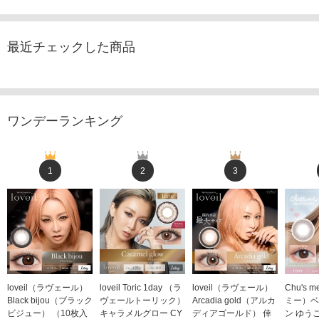
最近チェックした商品
ワンデーランキング
1
2
3
loveil（ラヴェール）
loveil Toric 1day （ラ
loveil（ラヴェール）
Chu's
Black bijou（ブラック
ヴェールトーリック）
Arcadia gold（アルカ
ミー）ベ
ビジュー） （10枚入
キャラメルグロー CY
ディアゴールド） 倖
ン ゆう