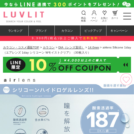
t
商品
マイ
お気に
カート
o
検索
ページ
入り
g
g
ランキング
ブランド
カラコン
ピックアップ
キャンペーン
l
e
3,300円(税込)以上ご購入で
送料無料！
n
a
カラコン・コスメ通販TOP
>
カラコン
>
DIA（レンズ直径）
>
14.0mm
> airlens Silicone 1day
v
（エアレンズ 1day シリコーン Wモイストクリア）（30枚入り）
i
g
a
t
i
o
n