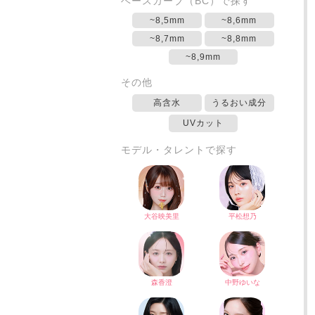
ベースカーブ（BC）で探す
~8,5mm
~8,6mm
~8,7mm
~8,8mm
~8,9mm
その他
高含水
うるおい成分
UVカット
モデル・タレントで探す