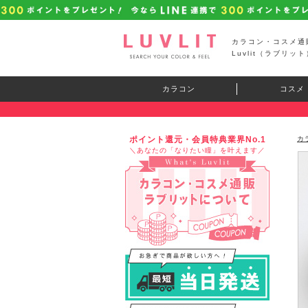
カラコン・コスメ通
Luvlit（ラブリット
カラコン
コスメ
ポイント還元・会員特典業界No.1
カ
＼あなたの「なりたい瞳」を叶えます／