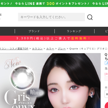
販
）
ブランド
ランキング
ピ
3,300円(税込)以上ご購入で
送料無料！
ラコン・コスメ通販TOP
>
カラコン
>
カラー
>
グレー
> Quprie（キュプリエ）グリオ
Q
当
[