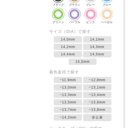
ブラック
ブラウン
グレー
ブルー
グリーン
パープル
ピンク
ヘーゼル
サイズ（DIA）で探す
14,0mm
14,1mm
14,2mm
14,3mm
14,4mm
14,5mm
15,0mm
着色直径で探す
~11.9mm
~12,8mm
~13,0mm
~13,1mm
~13,3mm
~13,4mm
~13,5mm
~13,6mm
~13,7mm
~13,8mm
~14,2mm
非公表