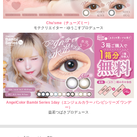
Chu'sme（チューズミー）
モテクリエイター・ゆうこすプロデュース
AngelColor Bambi Series 1day（エンジェルカラー バンビシリーズ ワンデ
ー）
益若つばさプロデュース