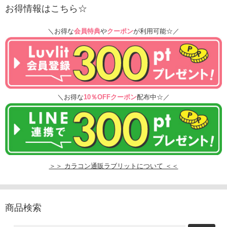
お得情報はこちら☆
＼お得な
会員特典
や
クーポン
が利用可能☆／
＼お得な
10％OFFクーポン
配布中☆／
＞＞ カラコン通販ラブリットについて ＜＜
商品検索