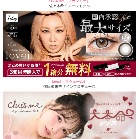
FLANMY（フランミー）
佐々木希イメージモデル
loveil（ラヴェール）
倖田來未デザインプロデュース