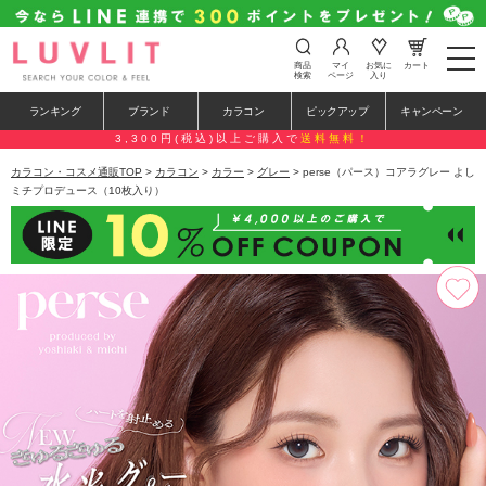
t
商品
マイ
お気に
カート
o
検索
ページ
入り
g
g
ランキング
ブランド
カラコン
ピックアップ
キャンペーン
l
e
3,300円(税込)以上ご購入で
送料無料！
n
a
カラコン・コスメ通販TOP
>
カラコン
>
カラー
>
グレー
> perse（パース）コアラグレー よし
v
ミチプロデュース（10枚入り）
i
g
a
t
i
o
n