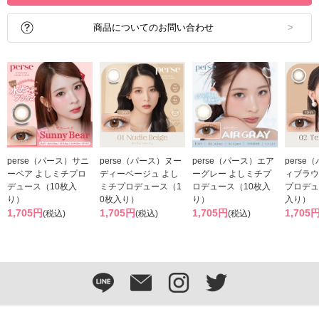
商品についてのお問い合わせ
perse（パース）サニ
perse（パース）ヌー
perse（パース）エア
perse
ーベア よしミチプロ
ディーベージュ よし
ーグレー よしミチプ
ィブラウ
デュース（10枚入
ミチプロデュース（1
ロデュース（10枚入
プロデュ
り）
0枚入り）
り）
入り）
1,705円
1,705円
1,705円
1,705
(税込)
(税込)
(税込)