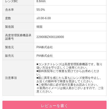
レンズBC
8.6mm
含水率
55.0%
度数
±0.00-6.00
製造国
韓国
高度管理医療機器承
22900BZX00118000
認番号
製造元
PIA株式会社
販売元
PIA株式会社
■コンタクトレンズは高度管理医療機器です。取り
扱い方法を守り正しくご使用ください。
■眼科医院等にて検査を受けてからお求めくださ
い。
注意事項
■眼に異常を感じたら直ちにレンズ使用を中止し、
お近くの眼科等で検査を受診してください。
■ご使用の前に必ず添付文書をお読みください。
※装用のイメージは個人差がございますので、ご注
意ください。
レビューを書く