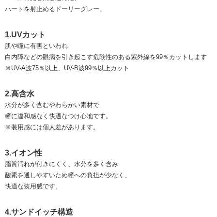
ハートを射止めるドーリーグレー。
1.UVカット
肌や瞳に有害といわれ
白内障などの眼病を引き起こす危険性のある紫外線を99％カットします
※UV-A波75％以上、UV-B波99％以上カット
2.高含水
水分が多く含むやわらかい素材で
瞳に違和感なく快適なつけ心地です。
※装用感には個人差があります。
3.イオン性
脂質汚れが付きにくく、水分を多く含み
酸素を通しやすいため瞳への負担が少なく、
快適な装用感です。
4.サンドイッチ構造