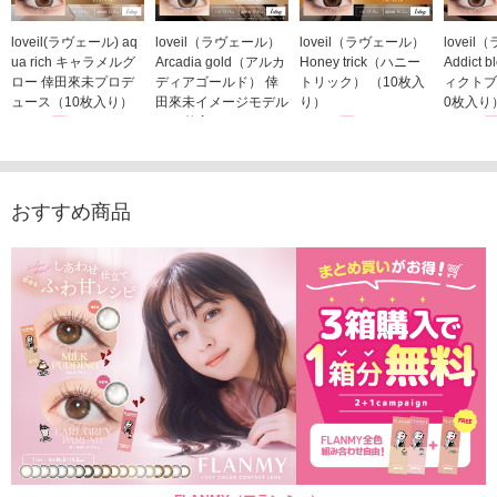
loveil(ラヴェール) aq
loveil（ラヴェール）
loveil（ラヴェール）
lovei
ua rich キャラメルグ
Arcadia gold（アルカ
Honey trick（ハニー
Addict
ロー 倖田來未プロデ
ディアゴールド） 倖
トリック） （10枚入
ィクトブ
ュース（10枚入り）
田來未イメージモデル
り）
0枚入り
1,760円
（10枚入り）
1,760円
1,760
(税込)
(税込)
1,760円
(税込)
おすすめ商品