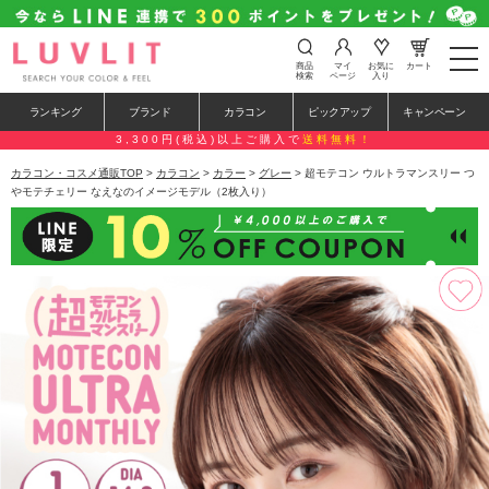
t
商品
マイ
お気に
カート
o
検索
ページ
入り
g
g
ランキング
ブランド
カラコン
ピックアップ
キャンペーン
l
e
3,300円(税込)以上ご購入で
送料無料！
n
a
カラコン・コスメ通販TOP
>
カラコン
>
カラー
>
グレー
> 超モテコン ウルトラマンスリー つ
v
やモテチェリー なえなのイメージモデル（2枚入り）
i
g
a
t
i
o
n