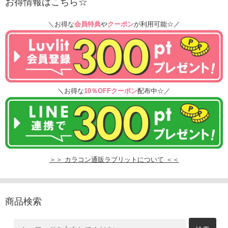
お得情報はこちら☆
＼お得な
会員特典
や
クーポン
が利用可能☆／
＼お得な
10％OFFクーポン
配布中☆／
＞＞ カラコン通販ラブリットについて ＜＜
商品検索