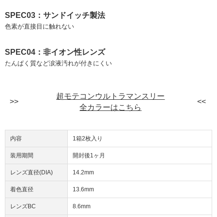
SPEC03：サンドイッチ製法
色素が直接目に触れない
SPEC04：非イオン性レンズ
たんぱく質など涙液汚れが付きにくい
超モテコンウルトラマンスリー
全カラーはこちら
内容
1箱2枚入り
装用期間
開封後1ヶ月
レンズ直径(DIA)
14.2mm
着色直径
13.6mm
レンズBC
8.6mm