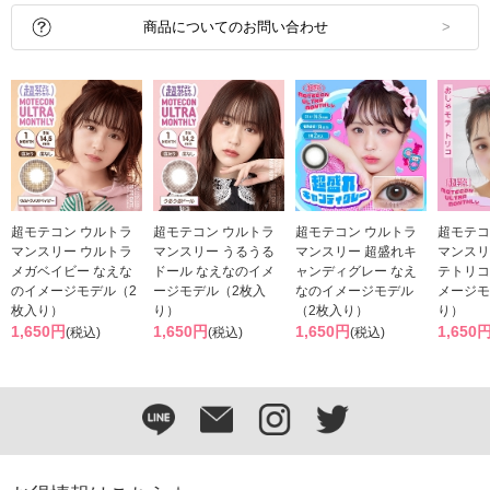
商品についてのお問い合わせ
超モテコン ウルトラ
超モテコン ウルトラ
超モテコン ウルトラ
超モテコ
マンスリー ウルトラ
マンスリー うるうる
マンスリー 超盛れキ
マンスリ
メガベイビー なえな
ドール なえなのイメ
ャンディグレー なえ
テトリコ
のイメージモデル（2
ージモデル（2枚入
なのイメージモデル
メージモ
枚入り）
り）
（2枚入り）
り）
1,650円
1,650円
1,650円
1,650
(税込)
(税込)
(税込)