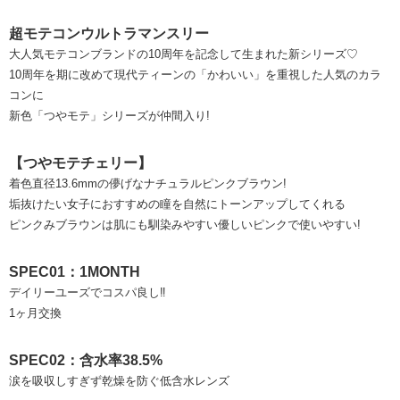
超モテコンウルトラマンスリー
大人気モテコンブランドの10周年を記念して生まれた新シリーズ♡
10周年を期に改めて現代ティーンの「かわいい」を重視した人気のカラ
コンに
新色「つやモテ」シリーズが仲間入り!
【つやモテチェリー】
着色直径13.6mmの儚げなナチュラルピンクブラウン!
垢抜けたい女子におすすめの瞳を自然にトーンアップしてくれる
ピンクみブラウンは肌にも馴染みやすい優しいピンクで使いやすい!
SPEC01：1MONTH
デイリーユーズでコスパ良し‼
1ヶ月交換
SPEC02：含水率38.5%
涙を吸収しすぎず乾燥を防ぐ低含水レンズ