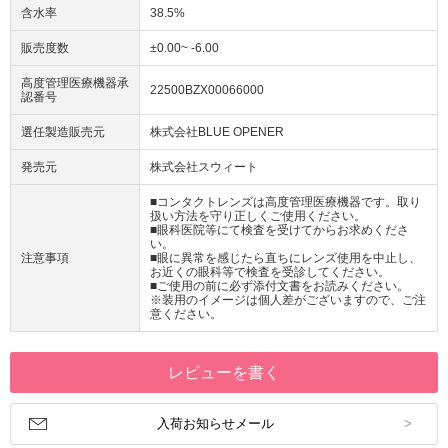
含水率
38.5%
販売度数
±0.00~ -6.00
高度管理医療機器承
22500BZX00066000
認番号
選任製造販売元
株式会社BLUE OPENER
発売元
株式会社スウィート
■コンタクトレンズは高度管理医療機器です。取り
扱い方法を守り正しくご使用ください。
■眼科医院等にて検査を受けてからお求めくださ
い。
注意事項
■眼に異常を感じたら直ちにレンズ使用を中止し、
お近くの眼科等で検査を受診してください。
■ご使用の前に必ず添付文書をお読みください。
※装用のイメージは個人差がございますので、ご注
意ください。
レビューを書く
入荷お知らせメール