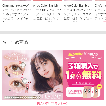
Chu's me（チューズ
AngelColor Bambiシ
AngelColor Bambiシ
Chu's
ミー）ベイビーブラウ
リーズ1day (バンビワ
リーズ1day (バンビワ
ミー）ノ
ン ゆうこすプロデュ
ンデー) ミルクベージ
ンデー) スノーココア
うこすプ
ースカラコン（10枚
ュ 益若つばさプロデ
益若つばさプロデュー
ラコン（
入り）
ュース（10枚入り）
ス（10枚入り）
1,705
1,705円
1,848円
1,848円
(税込)
(税込)
(税込)
おすすめ商品
FLANMY（フランミー）