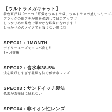
【ウルトラメガキャット】
着色直径14.0mmの「可愛さウルトラ級」ウルトラメガ盛りシリーズ
ブラックの細フチが瞳を強調して目力アップ♡
しっかりめの発色で華やかな印象になれます!!
しっかりめのメイクでも負けない瞳に◎
SPEC01：1MONTH
デイリーユーズでコスパ良し‼
1ヶ月交換
SPEC02：含水率38.5%
涙を吸収しすぎず乾燥を防ぐ低含水レンズ
SPEC03：サンドイッチ製法
色素が直接目に触れない
SPEC04：非イオン性レンズ