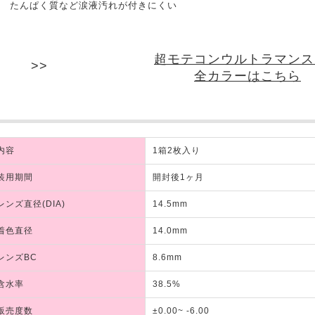
たんぱく質など涙液汚れが付きにくい
超モテコンウルトラマンス
全カラーはこちら
内容
1箱2枚入り
装用期間
開封後1ヶ月
レンズ直径(DIA)
14.5mm
着色直径
14.0mm
レンズBC
8.6mm
含水率
38.5%
販売度数
±0.00~ -6.00