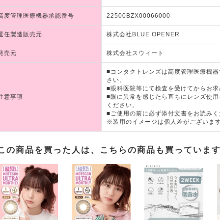
高度管理医療機器承認番号
22500BZX00066000
選任製造販売元
株式会社BLUE OPENER
発売元
株式会社スウィート
■コンタクトレンズは高度管理医療機
さい。
■眼科医院等にて検査を受けてからお求
注意事項
■眼に異常を感じたら直ちにレンズ使
ください。
■ご使用の前に必ず添付文書をお読みく
※装用のイメージは個人差がございま
この商品を買った人は、こちらの商品も買っていま