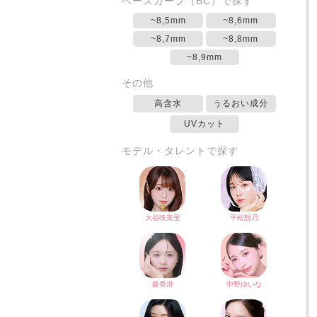
ベースカーブ（BC）で探す
~8,5mm
~8,6mm
~8,7mm
~8,8mm
~8,9mm
その他
高含水
うるおい成分
UVカット
モデル・タレントで探す