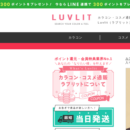
カラコン・コスメ通
Luvlit（ラブリット
カラコン
コスメ
ポイント還元・会員特典業界No.1
カ
入
＼あなたの「なりたい瞳」を叶えます／