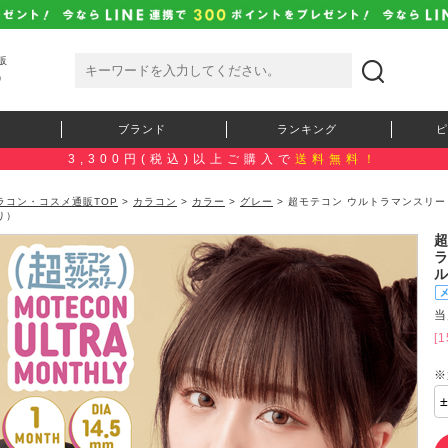
販
）
ブランド
ランキング
ピ
3,300円(税込)以上ご購入で
送料無料！
ラコン・コスメ通販TOP
>
カラコン
>
カラー
>
グレー
> 超モテコン ウルトラマンスリー
り）
当
[