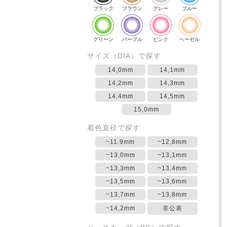
ブラック
ブラウン
グレー
ブルー
グリーン
パープル
ピンク
ヘーゼル
サイズ（DIA）で探す
14,0mm
14,1mm
14,2mm
14,3mm
14,4mm
14,5mm
15,0mm
着色直径で探す
~11.9mm
~12,8mm
~13,0mm
~13,1mm
~13,3mm
~13,4mm
~13,5mm
~13,6mm
~13,7mm
~13,8mm
~14,2mm
非公表