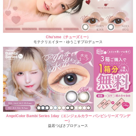
Chu'sme（チューズミー）
モテクリエイター・ゆうこすプロデュース
AngelColor Bambi Series 1day（エンジェルカラー バンビシリーズ ワンデ
ー）
益若つばさプロデュース