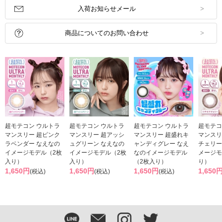
入荷お知らせメール
商品についてのお問い合わせ
超モテコン ウルトラ
超モテコン ウルトラ
超モテコン ウルトラ
超モテコ
マンスリー 超ピンク
マンスリー 超アッシ
マンスリー 超盛れキ
マンスリ
ラベンダー なえなの
ュグリーン なえなの
ャンディグレー なえ
チェリー
イメージモデル（2枚
イメージモデル（2枚
なのイメージモデル
メージモ
入り）
入り）
（2枚入り）
り）
1,650円
1,650円
1,650円
1,650
(税込)
(税込)
(税込)