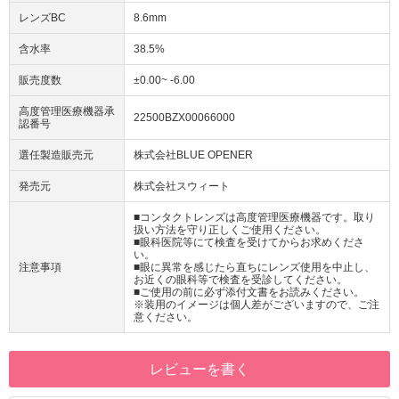
レンズBC
8.6mm
含水率
38.5%
販売度数
±0.00~ -6.00
高度管理医療機器承
22500BZX00066000
認番号
選任製造販売元
株式会社BLUE OPENER
発売元
株式会社スウィート
■コンタクトレンズは高度管理医療機器です。取り
扱い方法を守り正しくご使用ください。
■眼科医院等にて検査を受けてからお求めくださ
い。
注意事項
■眼に異常を感じたら直ちにレンズ使用を中止し、
お近くの眼科等で検査を受診してください。
■ご使用の前に必ず添付文書をお読みください。
※装用のイメージは個人差がございますので、ご注
意ください。
レビューを書く