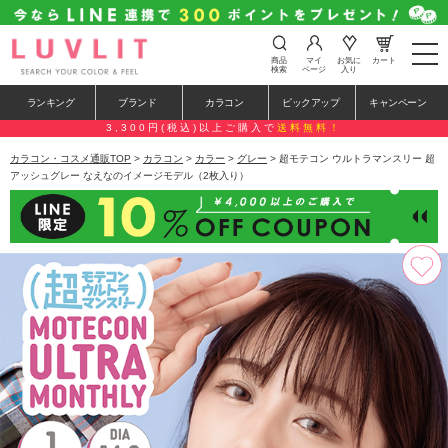
t
商品
マイ
お気に
カート
o
検索
ページ
入り
g
g
ランキング
ブランド
カラコン
ピックアップ
キャンペーン
l
e
3,300円(税込)以上ご購入で
送料無料！
n
a
カラコン・コスメ通販TOP
>
カラコン
>
カラー
>
グレー
> 超モテコン ウルトラマンスリー 超
v
アッシュグレー なえなのイメージモデル（2枚入り）
i
g
a
t
i
o
n