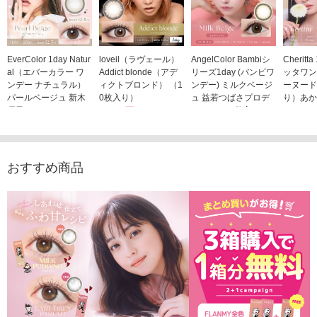
EverColor 1day Natur
loveil（ラヴェール）
AngelColor Bambiシ
Cheritt
al（エバーカラー ワ
Addict blonde（アデ
リーズ1day (バンビワ
ッタワン
ンデー ナチュラル）
ィクトブロンド） （1
ンデー) ミルクベージ
ーヌード
パールベージュ 新木
0枚入り）
ュ 益若つばさプロデ
り）あか
優子イメージモデルカ
1,760円
ュース（10枚入り）
ジモデル
(税込)
ラコン（20枚入り）
1,848円
1,683
(税込)
2,598円
(税込)
おすすめ商品