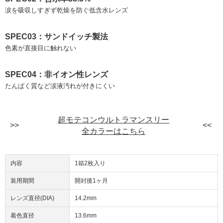
涙を吸収しすぎず乾燥を防ぐ低含水レンズ
SPEC03：サンドイッチ製法
色素が直接目に触れない
SPEC04：非イオン性レンズ
たんぱく質など涙液汚れが付きにくい
超モテコンウルトラマンスリー
全カラーはこちら
内容
1箱2枚入り
装用期間
開封後1ヶ月
レンズ直径(DIA)
14.2mm
着色直径
13.6mm