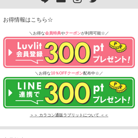
お得情報はこちら☆
＼お得な
会員特典
や
クーポン
が利用可能☆／
＼お得な
10％OFFクーポン
配布中☆／
＞＞ カラコン通販ラブリットについて ＜＜