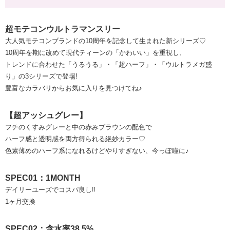
超モテコンウルトラマンスリー
大人気モテコンブランドの10周年を記念して生まれた新シリーズ♡
10周年を期に改めて現代ティーンの「かわいい」を重視し、
トレンドに合わせた「うるうる」・「超ハーフ」・「ウルトラメガ盛
り」の3シリーズで登場!
豊富なカラバリからお気に入りを見つけてね♪
【超アッシュグレー】
フチのくすみグレーと中の赤みブラウンの配色で
ハーフ感と透明感を両方得られる絶妙カラー♡
色素薄めのハーフ系になれるけどやりすぎない、今っぽ瞳に♪
SPEC01：1MONTH
デイリーユーズでコスパ良し‼
1ヶ月交換
SPEC02：含水率38.5%