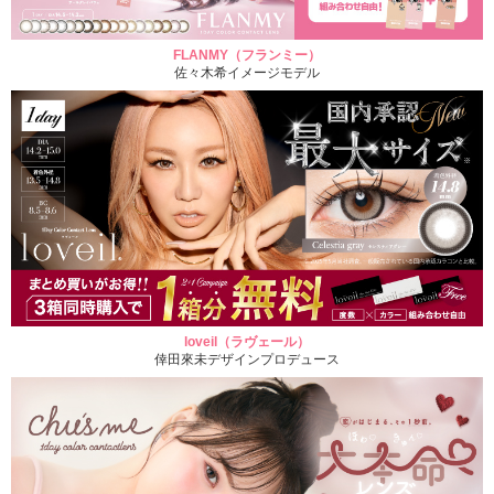
FLANMY（フランミー）
佐々木希イメージモデル
loveil（ラヴェール）
倖田來未デザインプロデュース