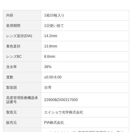
内容
1箱10枚入り
装用期間
1日使い捨て
レンズ直径(DIA)
14.2mm
着色直径
13.8mm
レンズBC
8.6mm
含水率
38%
度数
±0.00-6.00
製造国
台湾
高度管理医療機器承
22900BZX00217000
認番号
製造元
エイショウ光学株式会社
販売元
PIA株式会社