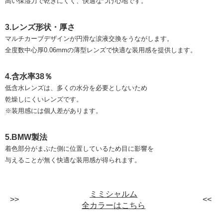
高い保湿力で乾きにくく、快適なつけ心地です。
3.レンズ形状・厚さ
マルチカーブデザインが円滑な涙液交換をうながします。
全度数中心厚0.06mmの薄型レンズで快適な装用感を提供します。
4.含水率38％
低含水レンズは、多くの水分を必要としないため
乾燥しにくいレンズです。
※装用感には個人差があります。
5.BMW製法
着色部分がまぶた側に位置しているため目に影響を
与えることが無く快適な装用感が得られます。
ミミシャルム
全カラーはこちら