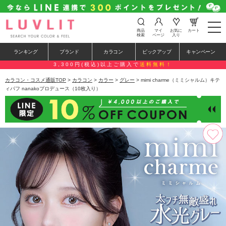
t
商品
マイ
お気に
カート
o
検索
ページ
入り
g
g
ランキング
ブランド
カラコン
ピックアップ
キャンペーン
l
e
3,300円(税込)以上ご購入で
送料無料！
n
a
カラコン・コスメ通販TOP
>
カラコン
>
カラー
>
グレー
> mimi charme（ミミシャルム）キテ
v
ィパフ nanakoプロデュース（10枚入り）
i
g
a
t
i
o
n