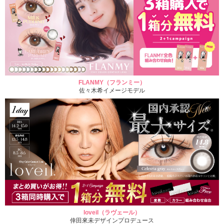
FLANMY（フランミー）
佐々木希イメージモデル
loveil（ラヴェール）
倖田來未デザインプロデュース