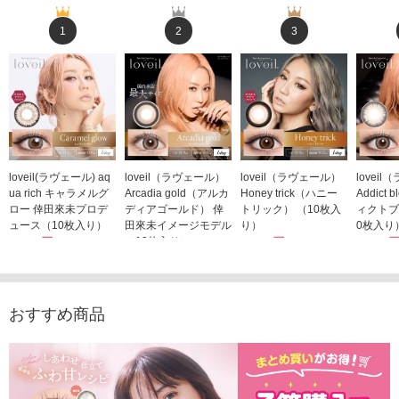
1
2
3
loveil(ラヴェール) aq
loveil（ラヴェール）
loveil（ラヴェール）
lovei
ua rich キャラメルグ
Arcadia gold（アルカ
Honey trick（ハニー
Addict
ロー 倖田來未プロデ
ディアゴールド） 倖
トリック） （10枚入
ィクトブ
ュース（10枚入り）
田來未イメージモデル
り）
0枚入り
1,760円
（10枚入り）
1,760円
1,760
(税込)
(税込)
1,760円
(税込)
おすすめ商品