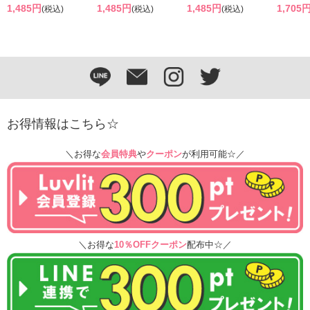
1,485円
1,485円
1,485円
1,705
(税込)
(税込)
(税込)
お得情報はこちら☆
＼お得な
会員特典
や
クーポン
が利用可能☆／
＼お得な
10％OFFクーポン
配布中☆／