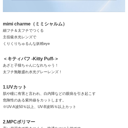
mimi charme（ミミシャルム）
細フチ＆太フチでつくる
主役級水光レンズで
くりくりちゅるんな妖精eye
＜キティパフ -Kitty Puff-＞
あざと子猫ちゃんになれちゃう！
太フチ無敵盛れ水光グレーレンズ！
1.UVカット
肌や瞳に有害と言われ、白内障などの眼病を引き起こす
危険性のある紫外線をカットします。
※UV-A波50％以上、UV-B波95％以上カット
2.MPCポリマー