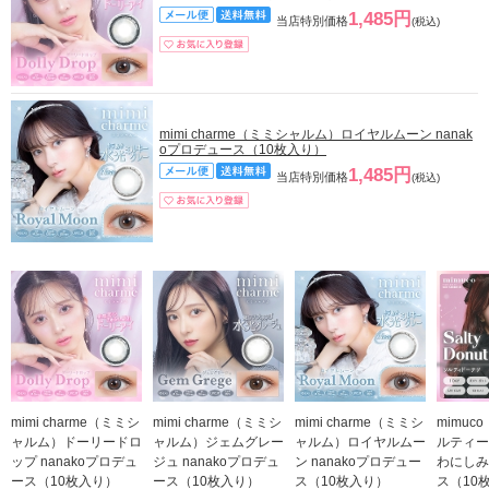
1,485円
当店特別価格
(税込)
mimi charme（ミミシャルム）ロイヤルムーン nanak
oプロデュース（10枚入り）
1,485円
当店特別価格
(税込)
mimi charme（ミミシ
mimi charme（ミミシ
mimi charme（ミミシ
mimuc
ャルム）ドーリードロ
ャルム）ジェムグレー
ャルム）ロイヤルムー
ルティー
ップ nanakoプロデュ
ジュ nanakoプロデュ
ン nanakoプロデュー
わにしみ
ース（10枚入り）
ース（10枚入り）
ス（10枚入り）
ス（10