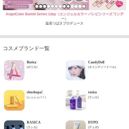
AngelColor Bambi Series 1day（エンジェルカラー バンビシリーズ ワンデ
ー）
益若つばさプロデュース
コスメブランド一覧