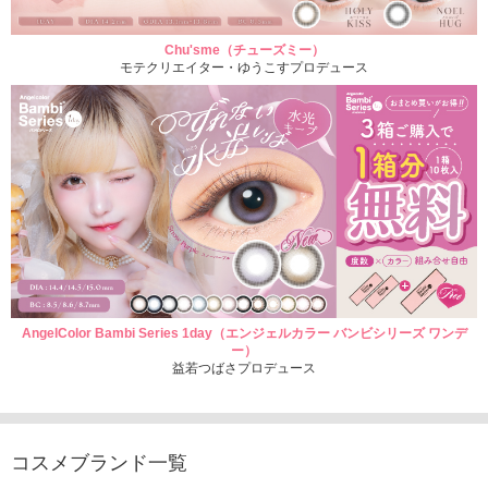
Chu'sme（チューズミー）
モテクリエイター・ゆうこすプロデュース
AngelColor Bambi Series 1day（エンジェルカラー バンビシリーズ ワンデ
ー）
益若つばさプロデュース
コスメブランド一覧