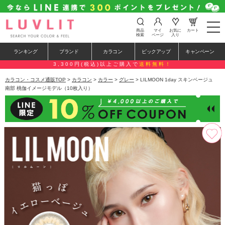
t
商品
マイ
お気に
カート
o
検索
ページ
入り
g
g
ランキング
ブランド
カラコン
ピックアップ
キャンペーン
l
e
3,300円(税込)以上ご購入で
送料無料！
n
a
カラコン・コスメ通販TOP
>
カラコン
>
カラー
>
グレー
> LILMOON 1day スキンベージュ
v
南部 桃伽イメージモデル（10枚入り）
i
g
a
t
i
o
n