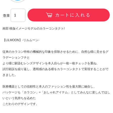
数量
南部 桃伽イメージモデルのカラーコンタクト!
【LILMOON】-リルムーン-
従来のカラコン特有の機械的な印象を排除させるために、自然な瞳に見せるグ
ラデーションフチと
より瞳に馴染むレンズデザインを本人自らが一枚一枚チェックを重ね、
試行錯誤を繰り返し、透明感のある瞳をカラーコンタクトで実現することがで
きました。
医療機器としての信頼性と本人のファッション性を最大限に融合し、
パッケージも「カラコン」=「おしゃれアイテム」としてみんなに楽しんでほし
いという気持ちを込めた
こだわりのデザインです。