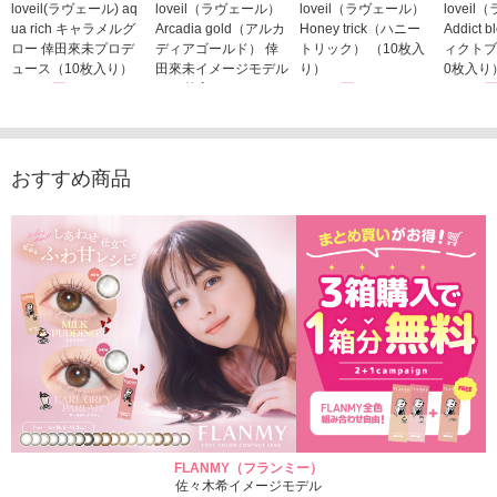
loveil(ラヴェール) aq
loveil（ラヴェール）
loveil（ラヴェール）
lovei
ua rich キャラメルグ
Arcadia gold（アルカ
Honey trick（ハニー
Addict
ロー 倖田來未プロデ
ディアゴールド） 倖
トリック） （10枚入
ィクトブ
ュース（10枚入り）
田來未イメージモデル
り）
0枚入り
1,760円
（10枚入り）
1,760円
1,760
(税込)
(税込)
1,760円
(税込)
おすすめ商品
FLANMY（フランミー）
佐々木希イメージモデル