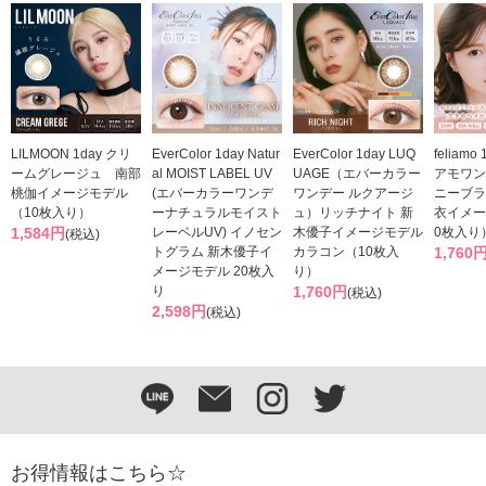
LILMOON 1day クリ
EverColor 1day Natur
EverColor 1day LUQ
feliam
ームグレージュ 南部
al MOIST LABEL UV
UAGE（エバーカラー
アモワン
桃伽イメージモデル
(エバーカラーワンデ
ワンデー ルクアージ
ニーブラ
（10枚入り）
ーナチュラルモイスト
ュ）リッチナイト 新
衣イメー
1,584円
レーベルUV) イノセン
木優子イメージモデル
0枚入り
(税込)
トグラム 新木優子イ
カラコン（10枚入
1,760
メージモデル 20枚入
り）
り
1,760円
(税込)
2,598円
(税込)
お得情報はこちら☆