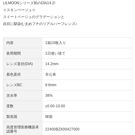
LILMOONシリーズ初のDIA14.2!
☆スキンベージュ☆
スイートベージュのグラデーションと
自目に馴染む太めフチのリアルハーフレンズ♪
内容
1箱10枚入り
装用期間
1日使い捨て
レンズ直径(DIA)
14.2mm
着色直径
非公表
レンズBC
8.6mm
含水率
38%
度数
±0.00-10.00
製造国
韓国
高度管理医療機器承
22400BZX00427000
認番号