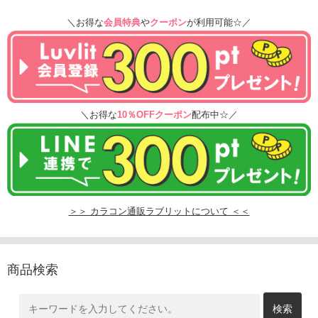
＼お得な
会員特典
や
クーポン
が利用可能☆／
＼お得な
10％OFFクーポン
配布中☆／
＞＞ カラコン通販ラブリットについて ＜＜
商品検索