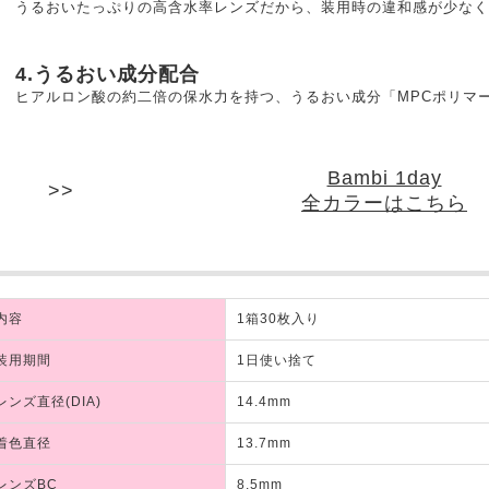
うるおいたっぷりの高含水率レンズだから、装用時の違和感が少なく
4.うるおい成分配合
ヒアルロン酸の約二倍の保水力を持つ、うるおい成分「MPCポリマ
Bambi 1day
全カラーはこちら
内容
1箱30枚入り
装用期間
1日使い捨て
レンズ直径(DIA)
14.4mm
着色直径
13.7mm
レンズBC
8.5mm