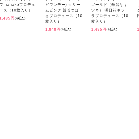
フ nanakoプロデュ
ビワンデー) クリー
ゴールド（華麗なキ
ース（10枚入り）
ムピンク 益若つば
ツネ） 明日花キラ
さプロデュース（10
ラプロデュース（10
1,485円
(税込)
枚入り）
枚入り）
1,848円
(税込)
1,485円
(税込)