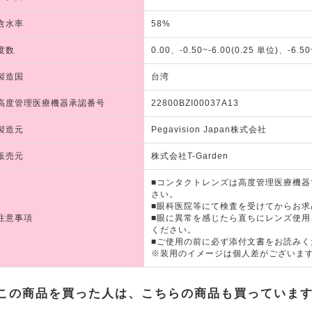
含水率
58%
度数
0.00、-0.50~-6.00(0.25 単位)、-6.50
製造国
台湾
高度管理医療機器承認番号
22800BZI00037A13
製造元
Pegavision Japan株式会社
販売元
株式会社T-Garden
■コンタクトレンズは高度管理医療機
さい。
■眼科医院等にて検査を受けてからお求
注意事項
■眼に異常を感じたら直ちにレンズ使
ください。
■ご使用の前に必ず添付文書をお読みく
※装用のイメージは個人差がございま
この商品を買った人は、こちらの商品も買っていま