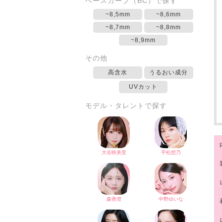
ベースカーブ（BC）で探す
~8,5mm
~8,6mm
~8,7mm
~8,8mm
~8,9mm
その他
高含水
うるおい成分
UVカット
モデル・タレントで探す