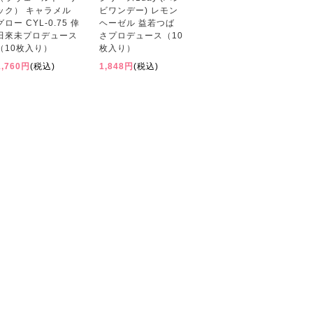
ック） キャラメル
ビワンデー) レモン
グロー CYL-0.75 倖
ヘーゼル 益若つば
田來未プロデュース
さプロデュース（10
（10枚入り）
枚入り）
1,760円
(税込)
1,848円
(税込)