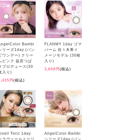
AngelColor Bambi
FLANMY 1day ゴマ
シリーズ1day (バン
バーム 佐々木希イ
ビワンデー) クリー
メージモデル (30枚
ムピンク 益若つば
入り)
さプロデュース(30
3,608円
(税込)
枚入り)
3,435円
(税込)
loveil Toric 1day
AngelColor Bambi
（ラヴェールトーリ
シリーズ1day (バン