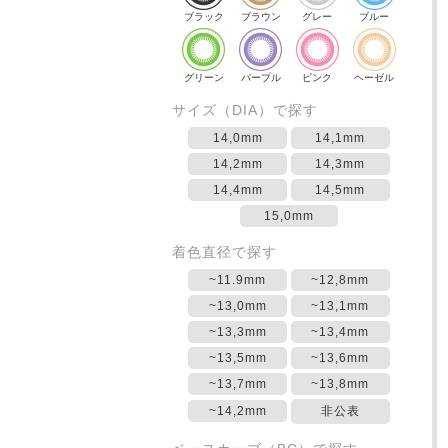
ブラック
ブラウン
グレー
ブルー
グリーン
パープル
ピンク
ヘーゼル
サイズ（DIA）で探す
14,0mm
14,1mm
14,2mm
14,3mm
14,4mm
14,5mm
15,0mm
着色直径で探す
~11.9mm
~12,8mm
~13,0mm
~13,1mm
~13,3mm
~13,4mm
~13,5mm
~13,6mm
~13,7mm
~13,8mm
~14,2mm
非公表