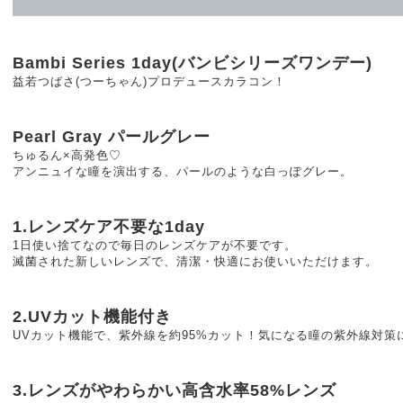
Bambi Series 1day(バンビシリーズワンデー)
益若つばさ(つーちゃん)プロデュースカラコン！
Pearl Gray パールグレー
ちゅるん×高発色♡
アンニュイな瞳を演出する、パールのような白っぽグレー。
1.レンズケア不要な1day
1日使い捨てなので毎日のレンズケアが不要です。
滅菌された新しいレンズで、清潔・快適にお使いいただけます。
2.UVカット機能付き
UVカット機能で、紫外線を約95%カット！気になる瞳の紫外線対策
3.レンズがやわらかい高含水率58%レンズ