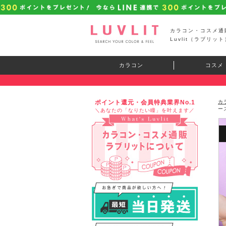
カラコン・コスメ通
Luvlit（ラブリット
カラコン
コスメ
ポイント還元・会員特典業界No.1
カ
ー
＼あなたの「なりたい瞳」を叶えます／