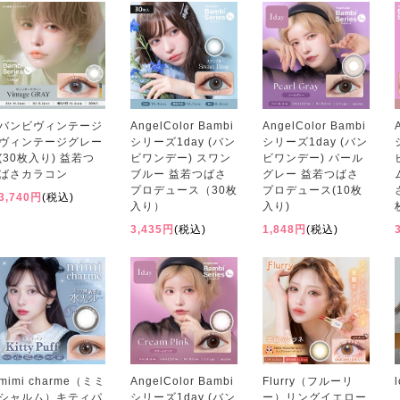
バンビヴィンテージ
AngelColor Bambi
AngelColor Bambi
ヴィンテージグレー
シリーズ1day (バン
シリーズ1day (バン
(30枚入り) 益若つ
ビワンデー) スワン
ビワンデー) パール
ばさカラコン
ブルー 益若つばさ
グレー 益若つばさ
プロデュース（30枚
プロデュース(10枚
3,740円
(税込)
入り）
入り)
3,435円
(税込)
1,848円
(税込)
mimi charme（ミミ
AngelColor Bambi
Flurry（フルーリ
シャルム）キティパ
シリーズ1day (バン
ー）リングイエロー