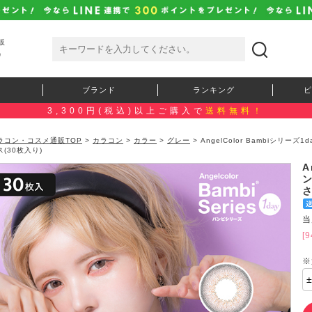
販
）
ブランド
ランキング
ピ
3,300円(税込)以上ご購入で
送料無料！
ラコン・コスメ通販TOP
>
カラコン
>
カラー
>
グレー
> AngelColor Bambiシリ
ス(30枚入り)
A
さ
当
[