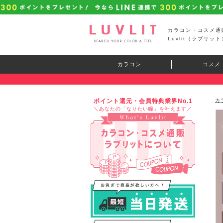
カラコン・コスメ通
Luvlit（ラブリット
カラコン
コスメ
ポイント還元・会員特典業界No.1
カ
＼あなたの「なりたい瞳」を叶えます／