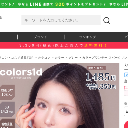
販
）
ブランド
ランキング
ピ
3,300円(税込)以上ご購入で
送料無料！
ラコン・コスメ通販TOP
>
カラコン
>
カラー
>
グレー
> カラーズワンデー スパークリン
当
[