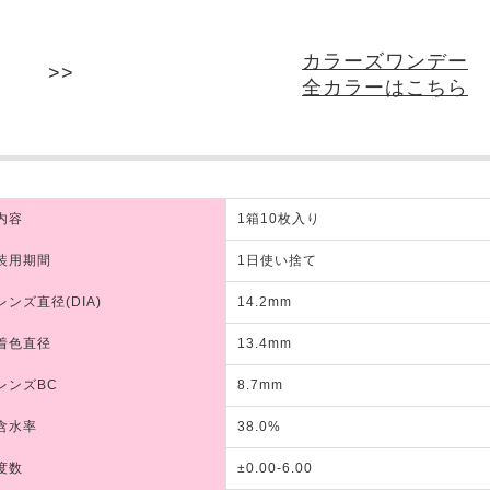
カラーズワンデー
全カラーはこちら
内容
1箱10枚入り
装用期間
1日使い捨て
レンズ直径(DIA)
14.2mm
着色直径
13.4mm
レンズBC
8.7mm
含水率
38.0%
度数
±0.00-6.00