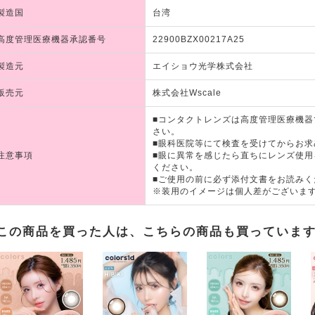
製造国
台湾
高度管理医療機器承認番号
22900BZX00217A25
製造元
エイショウ光学株式会社
販売元
株式会社Wscale
■コンタクトレンズは高度管理医療機
さい。
■眼科医院等にて検査を受けてからお求
注意事項
■眼に異常を感じたら直ちにレンズ使
ください。
■ご使用の前に必ず添付文書をお読みく
※装用のイメージは個人差がございま
この商品を買った人は、こちらの商品も買っていま