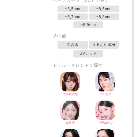
ベースカーブ（BC）で探す
~8,5mm
~8,6mm
~8,7mm
~8,8mm
~8,9mm
その他
高含水
うるおい成分
UVカット
モデル・タレントで探す