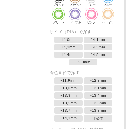
ブラック
ブラウン
グレー
ブルー
グリーン
パープル
ピンク
ヘーゼル
サイズ（DIA）で探す
14,0mm
14,1mm
14,2mm
14,3mm
14,4mm
14,5mm
15,0mm
着色直径で探す
~11.9mm
~12,8mm
~13,0mm
~13,1mm
~13,3mm
~13,4mm
~13,5mm
~13,6mm
~13,7mm
~13,8mm
~14,2mm
非公表