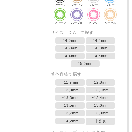
ブラック
ブラウン
グレー
ブルー
グリーン
パープル
ピンク
ヘーゼル
サイズ（DIA）で探す
14,0mm
14,1mm
14,2mm
14,3mm
14,4mm
14,5mm
15,0mm
着色直径で探す
~11.9mm
~12,8mm
~13,0mm
~13,1mm
~13,3mm
~13,4mm
~13,5mm
~13,6mm
~13,7mm
~13,8mm
~14,2mm
非公表