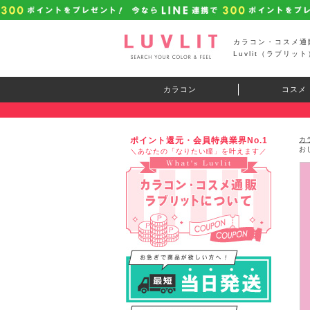
カラコン・コスメ通
Luvlit（ラブリット
カラコン
コスメ
ポイント還元・会員特典業界No.1
カ
お
＼あなたの「なりたい瞳」を叶えます／