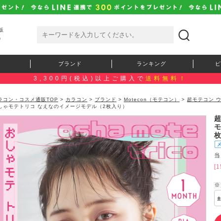
販
）
ブランド
ランキング
ピ
3,300円(税込)以上ご購入で
送料無料！
ラコン・コスメ通販TOP
>
カラコン
>
ブランド
>
Motecon（モテコン）
>
超モテコン 
しゃモテトリコ なえなのイメージモデル（2枚入り）
当
[