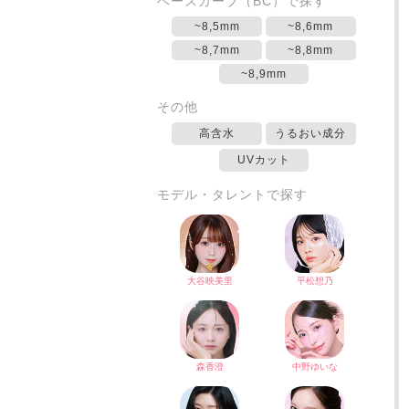
ベースカーブ（BC）で探す
~8,5mm
~8,6mm
~8,7mm
~8,8mm
~8,9mm
その他
高含水
うるおい成分
UVカット
モデル・タレントで探す