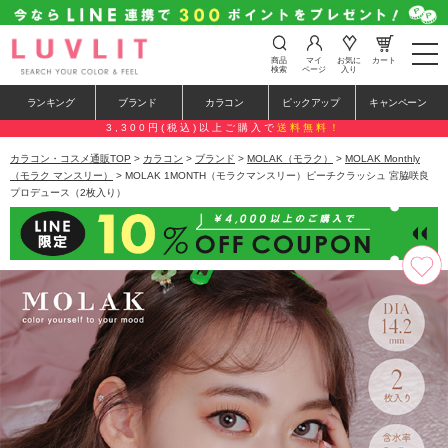
t
商品
マイ
お気に
カート
o
検索
ページ
入り
g
g
ランキング
ブランド
カラコン
ピックアップ
キャンペーン
l
e
3,300円(税込)以上ご購入で
送料無料！
n
a
カラコン・コスメ通販TOP
>
カラコン
>
ブランド
>
MOLAK（モラク）
>
MOLAK Monthly
v
（モラク マンスリー）
> MOLAK 1MONTH（モラクマンスリー）ピーチクラッシュ 宮脇咲良
i
プロデュース（2枚入り）
g
a
t
i
o
n