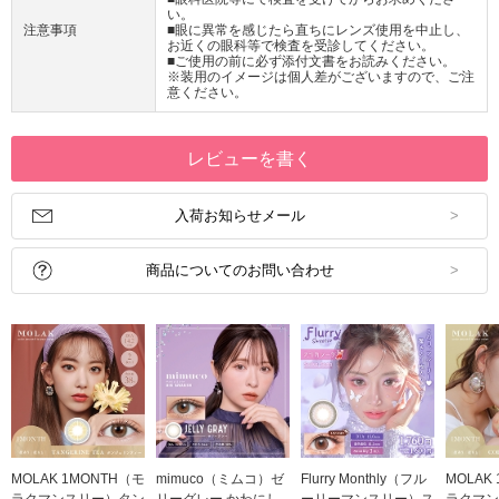
い。
注意事項
■眼に異常を感じたら直ちにレンズ使用を中止し、
お近くの眼科等で検査を受診してください。
■ご使用の前に必ず添付文書をお読みください。
※装用のイメージは個人差がございますので、ご注
意ください。
レビューを書く
入荷お知らせメール
商品についてのお問い合わせ
MOLAK 1MONTH（モ
mimuco（ミムコ）ゼ
Flurry Monthly（フル
MOLAK
ラクマンスリー）タン
リーグレー かわにし
ーリーマンスリー）ス
ラクマン