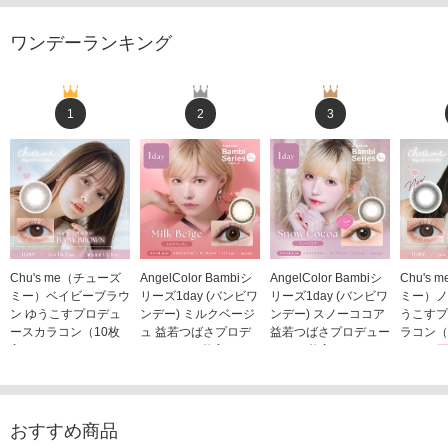
ワンデーランキング
1
2
3
Chu's me（チューズ
AngelColor Bambiシ
AngelColor Bambiシ
Chu's
ミー）ベイビーブラウ
リーズ1day (バンビワ
リーズ1day (バンビワ
ミー）ノ
ン ゆうこすプロデュ
ンデー) ミルクベージ
ンデー) スノーココア
うこすプ
ースカラコン（10枚
ュ 益若つばさプロデ
益若つばさプロデュー
ラコン（
入り）
ュース（10枚入り）
ス（10枚入り）
1,705
1,705円
1,848円
1,848円
(税込)
(税込)
(税込)
おすすめ商品