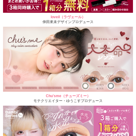
loveil（ラヴェール）
倖田來未デザインプロデュース
Chu'sme（チューズミー）
モテクリエイター・ゆうこすプロデュース