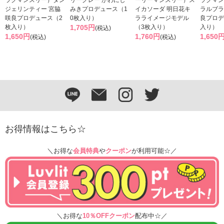
ジェリンティー 宮脇
みきプロデュース（1
イカソーダ 明日花キ
ラルブラ
咲良プロデュース（2
0枚入り）
ラライメージモデル
良プロデ
枚入り）
1,705円
（3枚入り）
入り）
(税込)
1,650円
1,760円
1,650
(税込)
(税込)
お得情報はこちら☆
＼お得な
会員特典
や
クーポン
が利用可能☆／
＼お得な
10％OFFクーポン
配布中☆／