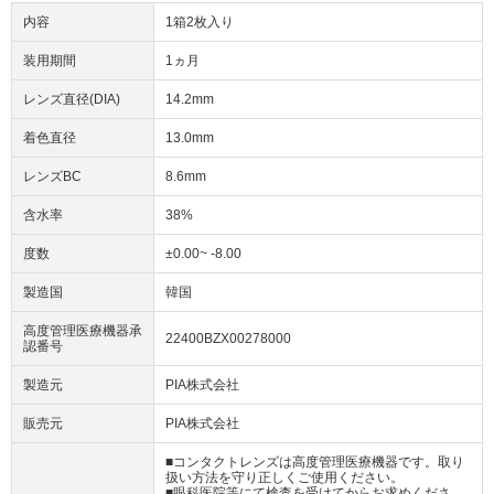
内容
1箱2枚入り
装用期間
1ヵ月
レンズ直径(DIA)
14.2mm
着色直径
13.0mm
レンズBC
8.6mm
含水率
38%
度数
±0.00~ -8.00
製造国
韓国
高度管理医療機器承
22400BZX00278000
認番号
製造元
PIA株式会社
販売元
PIA株式会社
■コンタクトレンズは高度管理医療機器です。取り
扱い方法を守り正しくご使用ください。
■眼科医院等にて検査を受けてからお求めくださ