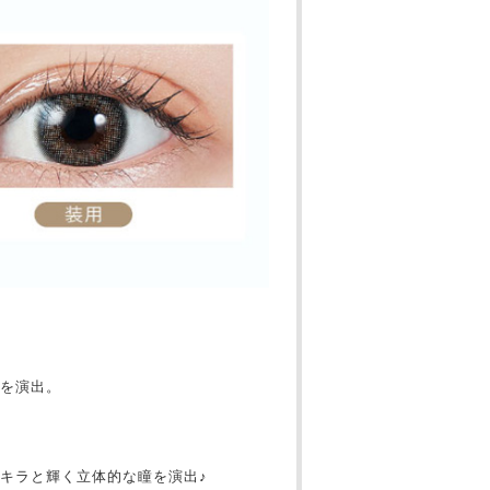
を演出。
キラと輝く立体的な瞳を演出♪