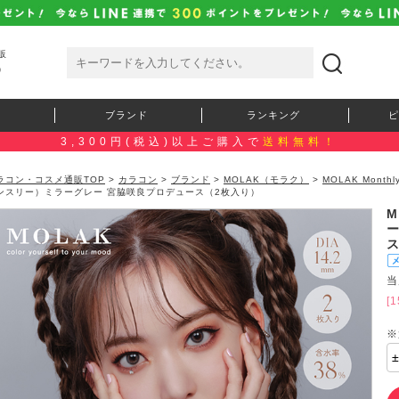
販
）
ブランド
ランキング
ピ
3,300円(税込)以上ご購入で
送料無料！
ラコン・コスメ通販TOP
>
カラコン
>
ブランド
>
MOLAK（モラク）
>
MOLAK Mont
ンスリー）ミラーグレー 宮脇咲良プロデュース（2枚入り）
M
当
[