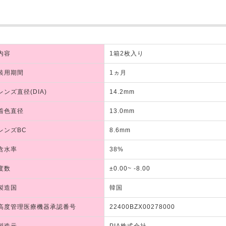
内容
1箱2枚入り
装用期間
1ヵ月
レンズ直径(DIA)
14.2mm
着色直径
13.0mm
レンズBC
8.6mm
含水率
38%
度数
±0.00~ -8.00
製造国
韓国
高度管理医療機器承認番号
22400BZX00278000
製造元
PIA株式会社