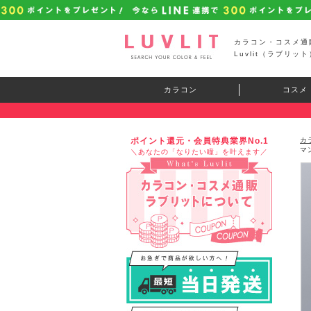
カラコン・コスメ通
Luvlit（ラブリット
カラコン
コスメ
ポイント還元・会員特典業界No.1
カ
マ
＼あなたの「なりたい瞳」を叶えます／