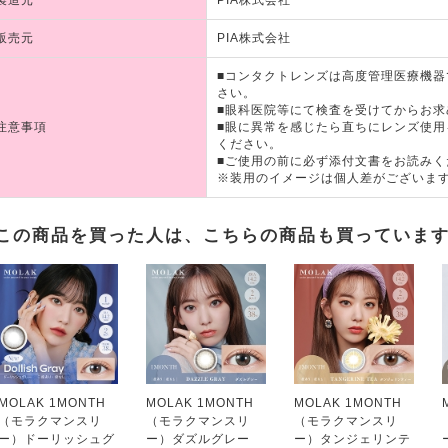
販売元
PIA株式会社
■コンタクトレンズは高度管理医療機
さい。
■眼科医院等にて検査を受けてからお求
注意事項
■眼に異常を感じたら直ちにレンズ使
ください。
■ご使用の前に必ず添付文書をお読みく
※装用のイメージは個人差がございま
この商品を買った人は、こちらの商品も買っていま
MOLAK 1MONTH
MOLAK 1MONTH
MOLAK 1MONTH
（モラクマンスリ
（モラクマンスリ
（モラクマンスリ
ー）ドーリッシュグ
ー）ダズルグレー
ー）タンジェリンテ