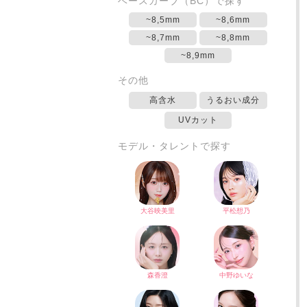
ベースカーブ（BC）で探す
~8,5mm
~8,6mm
~8,7mm
~8,8mm
~8,9mm
その他
高含水
うるおい成分
UVカット
モデル・タレントで探す