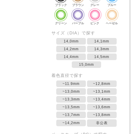
ブラック
ブラウン
グレー
ブルー
グリーン
パープル
ピンク
ヘーゼル
サイズ（DIA）で探す
14,0mm
14,1mm
14,2mm
14,3mm
14,4mm
14,5mm
15,0mm
着色直径で探す
~11.9mm
~12,8mm
~13,0mm
~13,1mm
~13,3mm
~13,4mm
~13,5mm
~13,6mm
~13,7mm
~13,8mm
~14,2mm
非公表