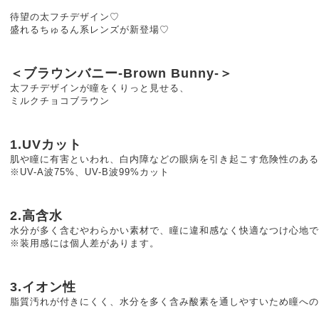
待望の太フチデザイン♡
盛れるちゅるん系レンズが新登場♡
＜ブラウンバニー-Brown Bunny-＞
太フチデザインが瞳をくりっと見せる、
ミルクチョコブラウン
1.UVカット
肌や瞳に有害といわれ、白内障などの眼病を引き起こす危険性のある
※UV-A波75%、UV-B波99%カット
2.高含水
水分が多く含むやわらかい素材で、瞳に違和感なく快適なつけ心地で
※装用感には個人差があります。
3.イオン性
脂質汚れが付きにくく、⽔分を多く含み酸素を通しやすいため瞳へ