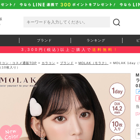
販
）
ブランド
ランキング
ピ
3,300円(税込)以上ご購入で
送料無料！
ラコン・コスメ通販TOP
>
カラコン
>
ブランド
>
MOLAK（モラク）
> MOLAK 1d
（10枚入り）
M
当
[