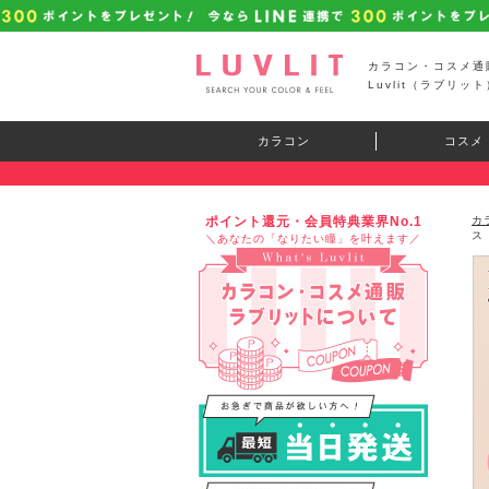
カラコン・コスメ通
Luvlit（ラブリット
カラコン
コスメ
ポイント還元・会員特典業界No.1
カ
ス
＼あなたの「なりたい瞳」を叶えます／