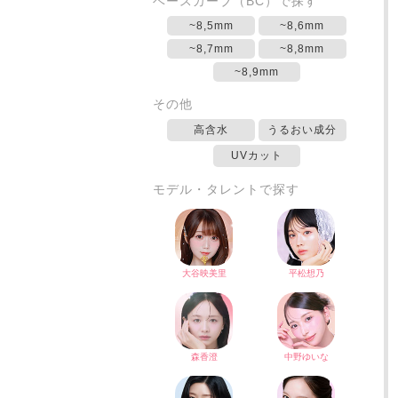
ベースカーブ（BC）で探す
~8,5mm
~8,6mm
~8,7mm
~8,8mm
~8,9mm
その他
高含水
うるおい成分
UVカット
モデル・タレントで探す