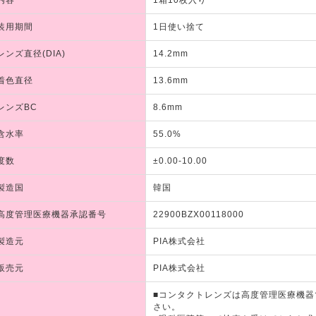
装用期間
1日使い捨て
レンズ直径(DIA)
14.2mm
着色直径
13.6mm
レンズBC
8.6mm
含水率
55.0%
度数
±0.00-10.00
製造国
韓国
高度管理医療機器承認番号
22900BZX00118000
製造元
PIA株式会社
販売元
PIA株式会社
■コンタクトレンズは高度管理医療機
さい。