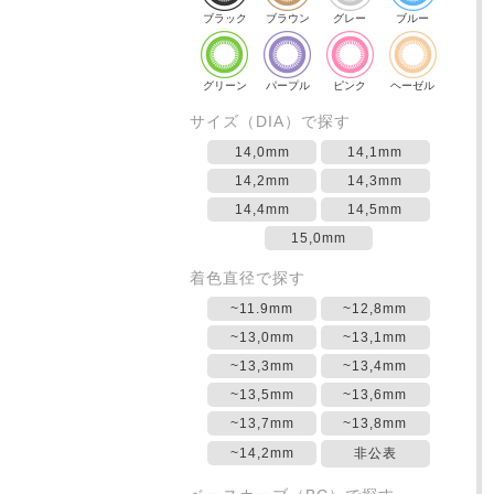
ブラック
ブラウン
グレー
ブルー
グリーン
パープル
ピンク
ヘーゼル
サイズ（DIA）で探す
14,0mm
14,1mm
14,2mm
14,3mm
14,4mm
14,5mm
15,0mm
着色直径で探す
~11.9mm
~12,8mm
~13,0mm
~13,1mm
~13,3mm
~13,4mm
~13,5mm
~13,6mm
~13,7mm
~13,8mm
~14,2mm
非公表