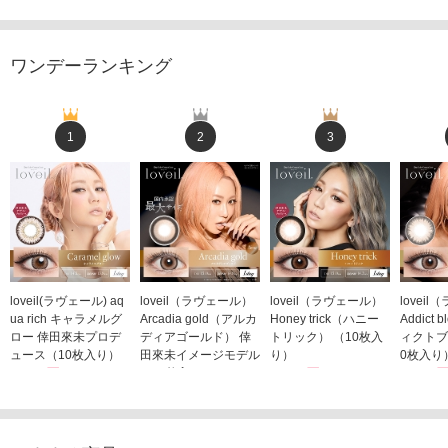
ワンデーランキング
1
2
3
loveil(ラヴェール) aq
loveil（ラヴェール）
loveil（ラヴェール）
lovei
ua rich キャラメルグ
Arcadia gold（アルカ
Honey trick（ハニー
Addict
ロー 倖田來未プロデ
ディアゴールド） 倖
トリック） （10枚入
ィクトブ
ュース（10枚入り）
田來未イメージモデル
り）
0枚入り
1,760円
（10枚入り）
1,760円
1,760
(税込)
(税込)
1,760円
(税込)