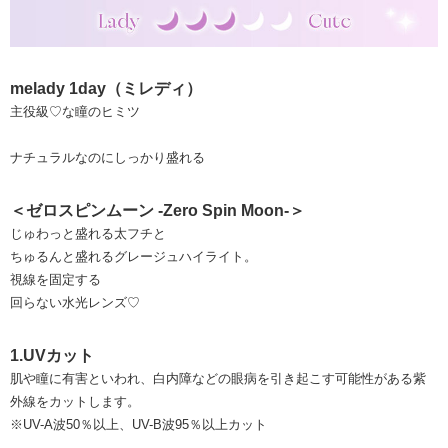
melady 1day（ミレディ）
主役級♡な瞳のヒミツ
ナチュラルなのにしっかり盛れる
＜ゼロスピンムーン -Zero Spin Moon-＞
じゅわっと盛れる太フチと
ちゅるんと盛れるグレージュハイライト。
視線を固定する
回らない水光レンズ♡
1.UVカット
肌や瞳に有害といわれ、白内障などの眼病を引き起こす可能性がある紫
外線をカットします。
※UV-A波50％以上、UV-B波95％以上カット