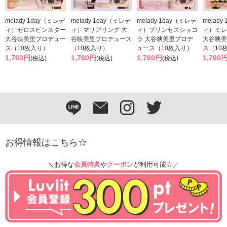
melady 1day（ミレデ
melady 1day（ミレデ
melady 1day（ミレデ
melady
ィ）ゼロスピンスター
ィ）マリアリング 大
ィ）プリンセスショコ
ィ）ミレ
大谷映美里プロデュー
谷映美里プロデュース
ラ 大谷映美里プロデ
大谷映美
ス（10枚入り）
（10枚入り）
ュース（10枚入り）
ス（10
1,760円
1,760円
1,760円
1,760
(税込)
(税込)
(税込)
お得情報はこちら☆
＼お得な
会員特典
や
クーポン
が利用可能☆／