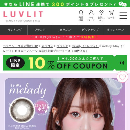
t
商品
マイ
お気に
カート
o
検索
ページ
入り
g
g
ランキング
ブランド
カラコン
ピックアップ
キャンペーン
l
e
3,300円(税込)以上ご購入で
送料無料！
n
a
カラコン・コスメ通販TOP
>
カラコン
>
ブランド
>
melady（ミレディ）
> melady 1day（ミ
v
レディ）ゼロスピンムーン 大谷映美里プロデュース（10枚入り）
i
g
a
t
i
o
n