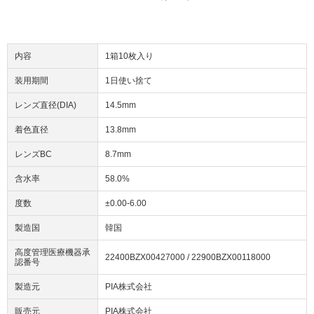
内容
1箱10枚入り
装用期間
1日使い捨て
レンズ直径(DIA)
14.5mm
着色直径
13.8mm
レンズBC
8.7mm
含水率
58.0%
度数
±0.00-6.00
製造国
韓国
高度管理医療機器承
22400BZX00427000 / 22900BZX00118000
認番号
製造元
PIA株式会社
販売元
PIA株式会社