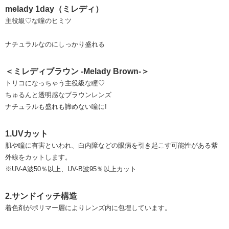
melady 1day（ミレディ）
主役級♡な瞳のヒミツ
ナチュラルなのにしっかり盛れる
＜ミレディブラウン -Melady Brown-＞
トリコになっちゃう主役級な瞳♡
ちゅるんと透明感なブラウンレンズ
ナチュラルも盛れも諦めない瞳に!
1.UVカット
肌や瞳に有害といわれ、白内障などの眼病を引き起こす可能性がある紫
外線をカットします。
※UV-A波50％以上、UV-B波95％以上カット
2.サンドイッチ構造
着色剤がポリマー層によりレンズ内に包埋しています。