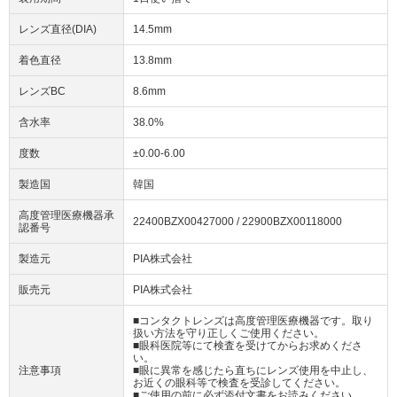
レンズ直径(DIA)
14.5mm
着色直径
13.8mm
レンズBC
8.6mm
含水率
38.0%
度数
±0.00-6.00
製造国
韓国
高度管理医療機器承
22400BZX00427000 / 22900BZX00118000
認番号
製造元
PIA株式会社
販売元
PIA株式会社
■コンタクトレンズは高度管理医療機器です。取り
扱い方法を守り正しくご使用ください。
■眼科医院等にて検査を受けてからお求めくださ
い。
注意事項
■眼に異常を感じたら直ちにレンズ使用を中止し、
お近くの眼科等で検査を受診してください。
■ご使用の前に必ず添付文書をお読みください。