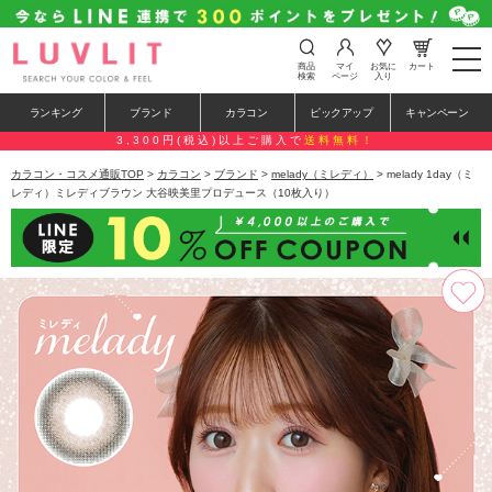
t
商品
マイ
お気に
カート
o
検索
ページ
入り
g
g
ランキング
ブランド
カラコン
ピックアップ
キャンペーン
l
e
3,300円(税込)以上ご購入で
送料無料！
n
a
カラコン・コスメ通販TOP
>
カラコン
>
ブランド
>
melady（ミレディ）
> melady 1day（ミ
v
レディ）ミレディブラウン 大谷映美里プロデュース（10枚入り）
i
g
a
t
i
o
n