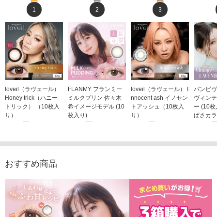
1
2
3
loveil（ラヴェール）
FLANMY フランミー
loveil（ラヴェール） I
バンビヴ
Honey trick（ハニー
ミルクプリン 佐々木
nnocent ash イノセン
ヴィンテ
トリック） （10枚入
希イメージモデル (10
トアッシュ（10枚入
ー (10
り）
枚入り)
り）
ばさカラ
1,760円
1,815円
1,760円
1,848
(税込)
(税込)
(税込)
おすすめ商品