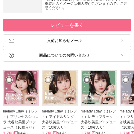
※装用のイメージは個人差がございますので、ご注
意ください。
レビューを書く
入荷お知らせメール
商品についてのお問い合わせ
melady 1day（ミレデ
melady 1day（ミレデ
melady 1day（ミレデ
melady
ィ）プリンセスショコ
ィ）アイドルリング
ィ）レディブラック
ィ）マリ
ラ 大谷映美里プロデ
大谷映美里プロデュー
大谷映美里プロデュー
谷映美里
ュース（10枚入り）
ス（10枚入り）
ス（10枚入り）
（10枚
1,760円
1,760円
1,760円
1,760
(税込)
(税込)
(税込)