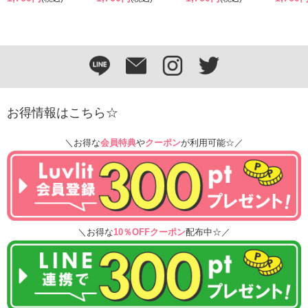
お得情報はこちら☆
＼お得な
会員特典
や
クーポン
が利用可能☆／
＼お得な
10％OFFクーポン
配布中☆／