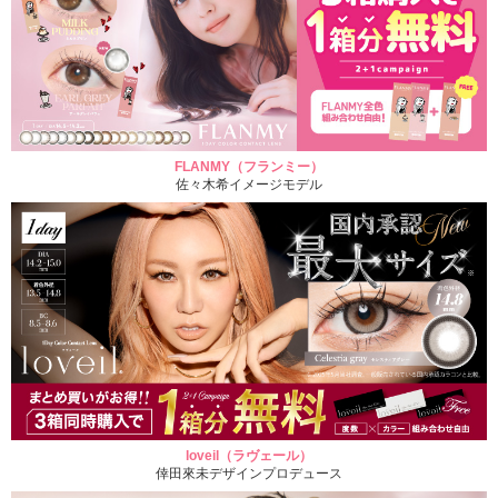
FLANMY（フランミー）
佐々木希イメージモデル
loveil（ラヴェール）
倖田來未デザインプロデュース