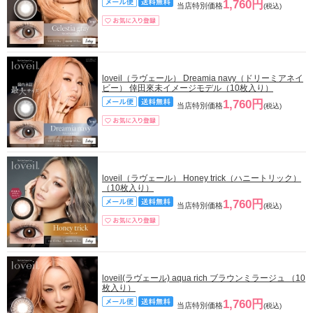
1,760円
当店特別価格
(税込)
loveil（ラヴェール） Dreamia navy（ドリーミアネイ
ビー） 倖田來未イメージモデル（10枚入り）
1,760円
当店特別価格
(税込)
loveil（ラヴェール） Honey trick（ハニートリック）
（10枚入り）
1,760円
当店特別価格
(税込)
loveil(ラヴェール) aqua rich ブラウンミラージュ （10
枚入り）
1,760円
当店特別価格
(税込)