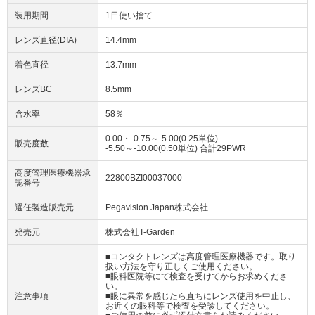
装用期間
1日使い捨て
レンズ直径(DIA)
14.4mm
着色直径
13.7mm
レンズBC
8.5mm
含水率
58％
0.00・-0.75～-5.00(0.25単位)
販売度数
-5.50～-10.00(0.50単位) 合計29PWR
高度管理医療機器承
22800BZI00037000
認番号
選任製造販売元
Pegavision Japan株式会社
発売元
株式会社T-Garden
■コンタクトレンズは高度管理医療機器です。取り
扱い方法を守り正しくご使用ください。
■眼科医院等にて検査を受けてからお求めくださ
い。
注意事項
■眼に異常を感じたら直ちにレンズ使用を中止し、
お近くの眼科等で検査を受診してください。