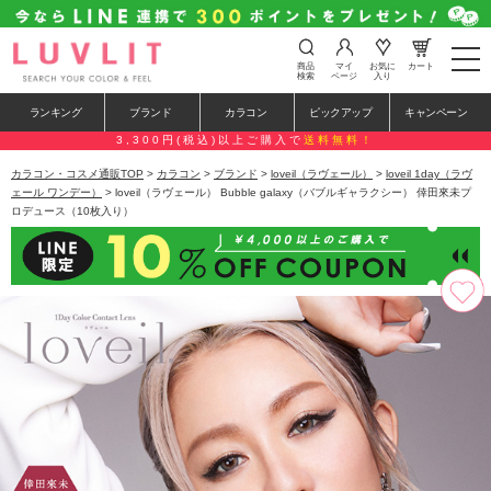
t
商品
マイ
お気に
カート
o
検索
ページ
入り
g
g
ランキング
ブランド
カラコン
ピックアップ
キャンペーン
l
e
3,300円(税込)以上ご購入で
送料無料！
n
a
カラコン・コスメ通販TOP
>
カラコン
>
ブランド
>
loveil（ラヴェール）
>
loveil 1day（ラヴ
v
ェール ワンデー）
> loveil（ラヴェール） Bubble galaxy（バブルギャラクシー） 倖田來未プ
i
ロデュース（10枚入り）
g
a
t
i
o
n