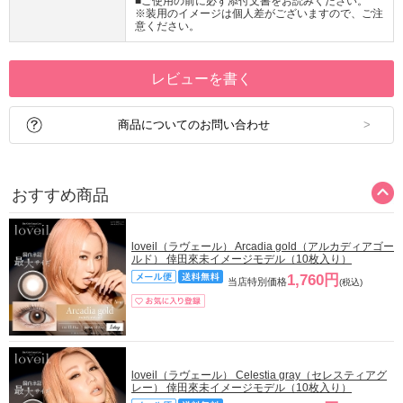
■ご使用の前に必ず添付文書をお読みください。
※装用のイメージは個人差がございますので、ご注
意ください。
レビューを書く
商品についてのお問い合わせ
おすすめ商品
loveil（ラヴェール） Arcadia gold（アルカディアゴー
ルド） 倖田來未イメージモデル（10枚入り）
1,760円
当店特別価格
(税込)
loveil（ラヴェール） Celestia gray（セレスティアグ
レー） 倖田來未イメージモデル（10枚入り）