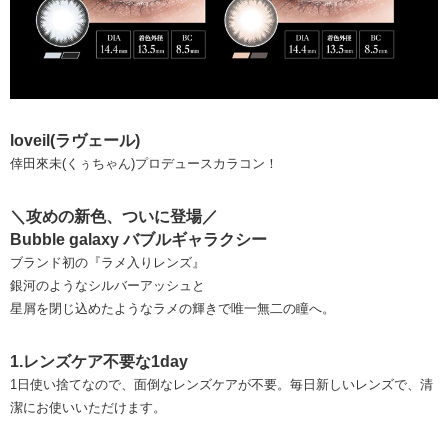
loveil(ラヴェール)
倖田來未(くぅちゃん)プロデュースカラコン！
＼攻めの新色、ついに登場／
Bubble galaxy バブルギャラクシー
ブランド初の『ラメ入りレンズ』
銀河のようなシルバーアッシュと
星屑を閉じ込めたようなラメの輝きで唯一無二の瞳へ。
1.レンズケア不要な1day
1日使い捨てなので、面倒なレンズケアが不要。毎日新しいレンズで、清
潔にお使いいただけます。