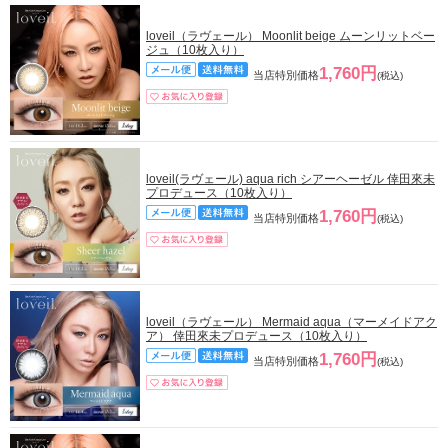
loveil（ラヴェール） Moonlit beige ムーンリットベー
ジュ（10枚入り）
1,760円
当店特別価格
(税込)
loveil(ラヴェール) aqua rich シアーヘーゼル 倖田來未
プロデュース（10枚入り）
1,760円
当店特別価格
(税込)
loveil（ラヴェール） Mermaid aqua（マーメイドアク
ア） 倖田來未プロデュース（10枚入り）
1,760円
当店特別価格
(税込)