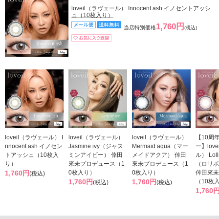
loveil（ラヴェール） Innocent ash イノセントアッシ
ュ（10枚入り）
1,760円
当店特別価格
(税込)
loveil（ラヴェール） I
loveil（ラヴェール）
loveil（ラヴェール）
【10周
nnocent ash イノセン
Jasmine ivy（ジャス
Mermaid aqua（マー
ー】lov
トアッシュ（10枚入
ミンアイビー） 倖田
メイドアクア） 倖田
ル） Loll
り）
來未プロデュース（1
來未プロデュース（1
（ロリポ
1,760円
0枚入り）
0枚入り）
倖田來未
(税込)
1,760円
1,760円
（10枚
(税込)
(税込)
1,760