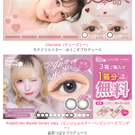
Chu'sme（チューズミー）
モテクリエイター・ゆうこすプロデュース
AngelColor Bambi Series 1day（エンジェルカラー バンビシリーズ ワンデ
ー）
益若つばさプロデュース