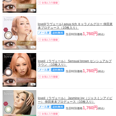
loveil(ラヴェール) aqua rich キャラメルグロー 倖田來
未プロデュース（10枚入り）
1,760円
当店特別価格
(税込)
loveil（ラヴェール） Sensual brown センシュアルブ
ラウン （10枚入り）
1,760円
当店特別価格
(税込)
loveil（ラヴェール） Jasmine ivy（ジャスミンアイビ
ー） 倖田來未プロデュース（10枚入り）
1,760円
当店特別価格
(税込)