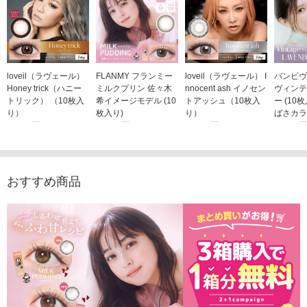
loveil（ラヴェール）
FLANMY フランミー
loveil（ラヴェール） I
バンビヴ
Honey trick（ハニー
ミルクプリン 佐々木
nnocent ash イノセン
ヴィンテ
トリック） （10枚入
希イメージモデル (10
トアッシュ（10枚入
ー (10
り）
枚入り)
り）
ばさカラ
1,760円
1,815円
1,760円
1,848
(税込)
(税込)
(税込)
おすすめ商品