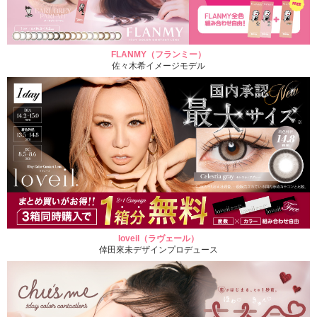
FLANMY（フランミー）
佐々木希イメージモデル
loveil（ラヴェール）
倖田來未デザインプロデュース