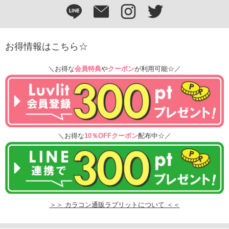
お得情報はこちら☆
＼お得な
会員特典
や
クーポン
が利用可能☆／
＼お得な
10％OFFクーポン
配布中☆／
＞＞ カラコン通販ラブリットについて ＜＜