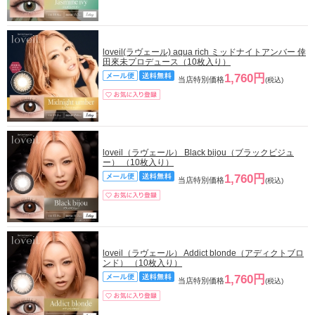
loveil(ラヴェール) aqua rich ミッドナイトアンバー 倖
田來未プロデュース（10枚入り）
1,760円
当店特別価格
(税込)
loveil（ラヴェール） Black bijou（ブラックビジュ
ー） （10枚入り）
1,760円
当店特別価格
(税込)
loveil（ラヴェール） Addict blonde（アディクトブロ
ンド） （10枚入り）
1,760円
当店特別価格
(税込)