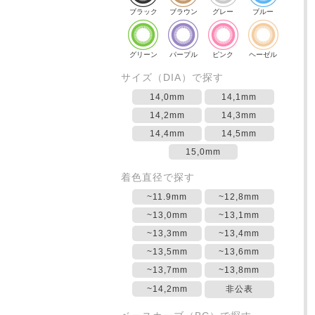
ブラック
ブラウン
グレー
ブルー
グリーン
パープル
ピンク
ヘーゼル
サイズ（DIA）で探す
14,0mm
14,1mm
14,2mm
14,3mm
14,4mm
14,5mm
15,0mm
着色直径で探す
~11.9mm
~12,8mm
~13,0mm
~13,1mm
~13,3mm
~13,4mm
~13,5mm
~13,6mm
~13,7mm
~13,8mm
~14,2mm
非公表