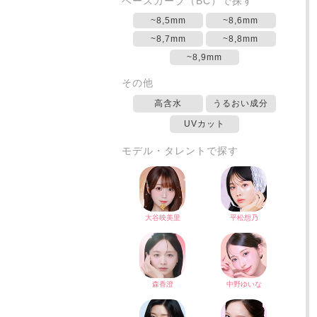
ベースカーブ（BC）で探す
~8,5mm
~8,6mm
~8,7mm
~8,8mm
~8,9mm
その他
高含水
うるおい成分
UVカット
モデル・タレントで探す