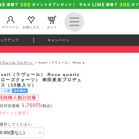
マイページ
お気に入り
カート
ックアップ
キャンペーン
ay（ラヴェール ワンデー）
> loveil（ラヴェール） Rose q
oveil（ラヴェール） Rose quartz
（ローズクォーツ） 倖田來未プロデュ
ース（10枚入り）
1,760円
店特別価格
(税込)
48ポイント進呈 ]