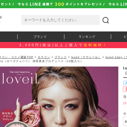
販
）
ブランド
ランキング
ピ
3,300円(税込)以上ご購入で
送料無料！
ラコン・コスメ通販TOP
>
カラコン
>
ブランド
>
loveil（ラヴェール）
>
loveil 1d
artz（ローズクォーツ） 倖田來未プロデュース（10枚入り）
l
当
[