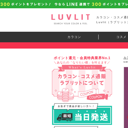
カラコン・コスメ通
Luvlit（ラブリット
カラコン
コスメ
ポイント還元・会員特典業界No.1
カ
u
＼あなたの「なりたい瞳」を叶えます／