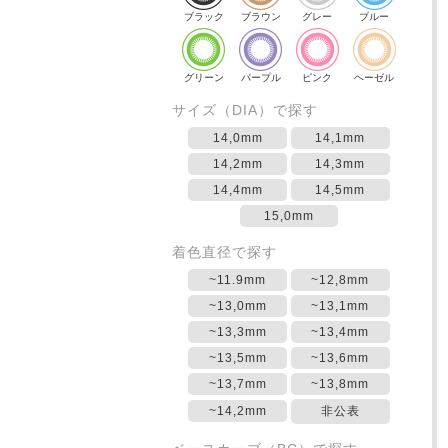
ブラック
ブラウン
グレー
ブルー
グリーン
パープル
ピンク
ヘーゼル
サイズ（DIA）で探す
14,0mm
14,1mm
14,2mm
14,3mm
14,4mm
14,5mm
15,0mm
着色直径で探す
~11.9mm
~12,8mm
~13,0mm
~13,1mm
~13,3mm
~13,4mm
~13,5mm
~13,6mm
~13,7mm
~13,8mm
~14,2mm
非公表