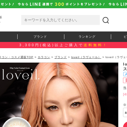
販
）
ブランド
ランキング
ピ
3,300円(税込)以上ご購入で
送料無料！
ラコン・コスメ通販TOP
>
カラコン
>
ブランド
>
loveil（ラヴェール）
> loveil（ラヴ
l
当
[