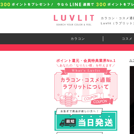
カラコン・コスメ通
Luvlit（ラブリット
カラコン
コスメ
ポイント還元・会員特典業界No.1
カ
＼あなたの「なりたい瞳」を叶えます／