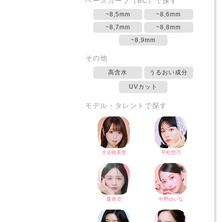
ベースカーブ（BC）で探す
~8,5mm
~8,6mm
~8,7mm
~8,8mm
~8,9mm
その他
高含水
うるおい成分
UVカット
モデル・タレントで探す