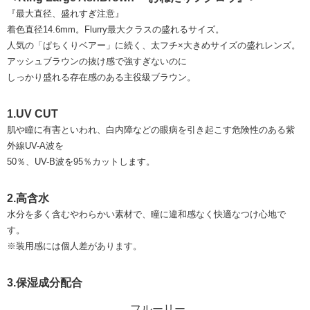
『最大直径、盛れすぎ注意』
着色直径14.6mm。Flurry最大クラスの盛れるサイズ。
人気の「ぱちくりベアー」に続く、太フチ×大きめサイズの盛れレンズ。
アッシュブラウンの抜け感で強すぎないのに
しっかり盛れる存在感のある主役級ブラウン。
1.UV CUT
肌や瞳に有害といわれ、白内障などの眼病を引き起こす危険性のある紫
外線UV-A波を
50％、UV-B波を95％カットします。
2.高含水
水分を多く含むやわらかい素材で、瞳に違和感なく快適なつけ心地で
す。
※装用感には個人差があります。
3.保湿成分配合
フルーリー