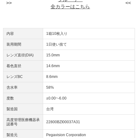
全カラーはこちら
内容
1箱10枚入り
装用期間
1日使い捨て
レンズ直径(DIA)
15.0mm
着色直径
14.6mm
レンズBC
8.6mm
含水率
58%
度数
±0.00~-6.00
製造国
台湾
高度管理医療機器承
22800BZI00037A31
認番号
製造元
Pegavision Corporation