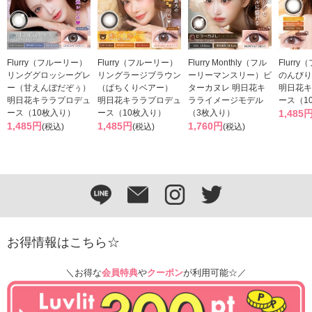
Flurry（フルーリー）
Flurry（フルーリー）
Flurry Monthly（フル
Flurr
リンググロッシーグレ
リングラージブラウン
ーリーマンスリー）ビ
のんびり
ー（甘えんぼだぞぅ）
（ぱちくりベアー）
ターカヌレ 明日花キ
明日花キ
明日花キララプロデュ
明日花キララプロデュ
ラライメージモデル
ース（1
ース（10枚入り）
ース（10枚入り）
（3枚入り）
1,485
1,485円
1,485円
1,760円
(税込)
(税込)
(税込)
お得情報はこちら☆
＼お得な
会員特典
や
クーポン
が利用可能☆／