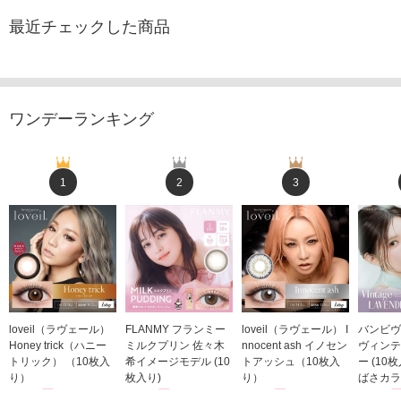
最近チェックした商品
ワンデーランキング
1
2
3
loveil（ラヴェール）
FLANMY フランミー
loveil（ラヴェール） I
バンビヴ
Honey trick（ハニー
ミルクプリン 佐々木
nnocent ash イノセン
ヴィンテ
トリック） （10枚入
希イメージモデル (10
トアッシュ（10枚入
ー (10
り）
枚入り)
り）
ばさカラ
1,760円
1,815円
1,760円
1,848
(税込)
(税込)
(税込)