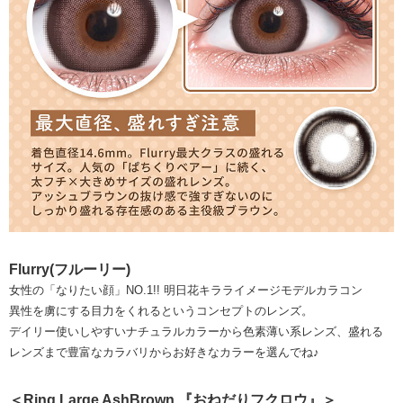
Flurry(フルーリー)
女性の「なりたい顔」NO.1!! 明日花キラライメージモデルカラコン
異性を虜にする目力をくれるというコンセプトのレンズ。
デイリー使いしやすいナチュラルカラーから色素薄い系レンズ、盛れる
レンズまで豊富なカラバリからお好きなカラーを選んでね♪
＜Ring Large AshBrown 『おねだりフクロウ』＞