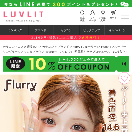
t
商品
マイ
お気に
カート
o
検索
ページ
入り
g
g
ランキング
ブランド
カラコン
ピックアップ
キャンペーン
l
e
3,300円(税込)以上ご購入で
送料無料！
n
a
カラコン・コスメ通販TOP
>
カラコン
>
ブランド
>
Flurry (フルーリー)
> Flurry（フルーリー）
v
リングラージアッシュブラウン（おねだりフクロウ） 明日花キララプロデュース（10枚入り）
i
g
a
t
i
o
n