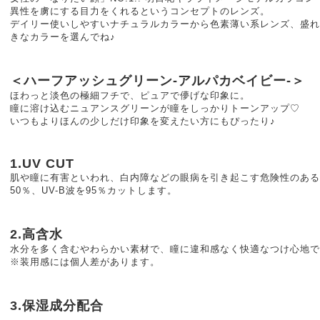
異性を虜にする目力をくれるというコンセプトのレンズ。
デイリー使いしやすいナチュラルカラーから色素薄い系レンズ、盛れ
きなカラーを選んでね♪
＜ハーフアッシュグリーン-アルパカベイビー-＞
ほわっと淡色の極細フチで、ピュアで儚げな印象に。
瞳に溶け込むニュアンスグリーンが瞳をしっかりトーンアップ♡
いつもよりほんの少しだけ印象を変えたい方にもぴったり♪
1.UV CUT
肌や瞳に有害といわれ、白内障などの眼病を引き起こす危険性のある紫
50％、UV-B波を95％カットします。
2.高含水
水分を多く含むやわらかい素材で、瞳に違和感なく快適なつけ心地で
※装用感には個人差があります。
3.保湿成分配合