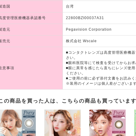
製造国
台湾
高度管理医療機器承認番号
22800BZI00037A31
製造元
Pegavision Corporation
販売元
株式会社 Wscale
■コンタクトレンズは高度管理医療機
さい。
■眼科医院等にて検査を受けてからお求
注意事項
■眼に異常を感じたら直ちにレンズ使
ください。
■ご使用の前に必ず添付文書をお読みく
※装用のイメージは個人差がございま
この商品を買った人は、こちらの商品も買っていま