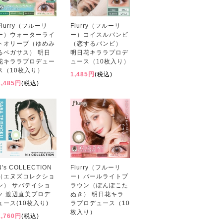
Flurry（フルーリ
Flurry（フルーリ
ー）ウォーターライ
ー）コイスルバンビ
トオリーブ（ゆめみ
（恋するバンビ）
るペガサス） 明日
明日花キララプロデ
花キララプロデュー
ュース（10枚入り）
ス（10枚入り）
1,485円
(税込)
1,485円
(税込)
N's COLLECTION
Flurry（フルーリ
（エヌズコレクショ
ー）パールライトブ
ン） サバテイショ
ラウン（ぽんぽこた
ク 渡辺直美プロデ
ぬき） 明日花キラ
ュース(10枚入り)
ラプロデュース（10
枚入り）
1,760円
(税込)