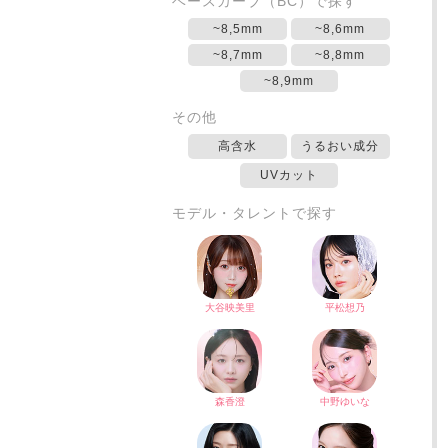
ベースカーブ（BC）で探す
~8,5mm
~8,6mm
~8,7mm
~8,8mm
~8,9mm
その他
高含水
うるおい成分
UVカット
モデル・タレントで探す