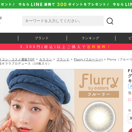
販
）
ブランド
ランキング
ピ
3,300円(税込)以上ご購入で
送料無料！
ラコン・コスメ通販TOP
>
カラコン
>
ブランド
>
Flurry (フルーリー)
> Flurry（フ
花キララプロデュース（10枚入り）
F
当
[