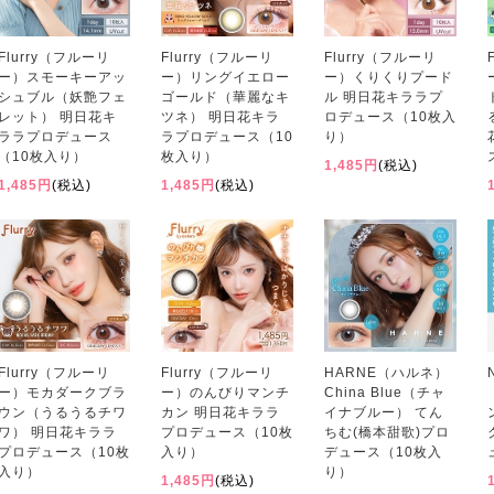
Flurry（フルーリ
Flurry（フルーリ
Flurry（フルーリ
ー）スモーキーアッ
ー）リングイエロー
ー）くりくりプード
シュブル（妖艶フェ
ゴールド（華麗なキ
ル 明日花キララプ
レット） 明日花キ
ツネ） 明日花キラ
ロデュース（10枚入
ララプロデュース
ラプロデュース（10
り）
（10枚入り）
枚入り）
1,485円
(税込)
1,485円
(税込)
1,485円
(税込)
Flurry（フルーリ
Flurry（フルーリ
HARNE（ハルネ）
ー）モカダークブラ
ー）のんびりマンチ
China Blue（チャ
ウン（うるうるチワ
カン 明日花キララ
イナブルー） てん
ワ） 明日花キララ
プロデュース（10枚
ちむ(橋本甜歌)プロ
プロデュース（10枚
入り）
デュース（10枚入
入り）
り）
1,485円
(税込)