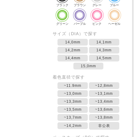
ブラック
ブラウン
グレー
ブルー
グリーン
パープル
ピンク
ヘーゼル
サイズ（DIA）で探す
14,0mm
14,1mm
14,2mm
14,3mm
14,4mm
14,5mm
15,0mm
着色直径で探す
~11.9mm
~12,8mm
~13,0mm
~13,1mm
~13,3mm
~13,4mm
~13,5mm
~13,6mm
~13,7mm
~13,8mm
~14,2mm
非公表