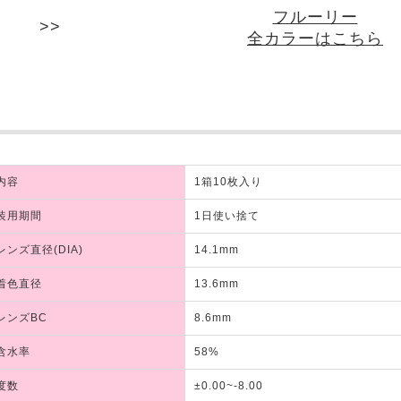
フルーリー
全カラーはこちら
内容
1箱10枚入り
装用期間
1日使い捨て
レンズ直径(DIA)
14.1mm
着色直径
13.6mm
レンズBC
8.6mm
含水率
58%
度数
±0.00~-8.00