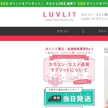
カラコン・コスメ通
Luvlit（ラブリット
カラコン
コスメ
ポイント還元・会員特典業界No.1
カ
日
＼あなたの「なりたい瞳」を叶えます／