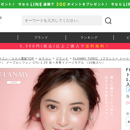
販
）
ブランド
ランキング
ピ
3,300円(税込)以上ご購入で
送料無料！
ラコン・コスメ通販TOP
>
カラコン
>
ブランド
>
FLANMY TORIC （フランミー トー
ク） メープルシフォン CYL-1.25 佐々木希イメージモデル （10枚入り）
F
ト
1
当
[