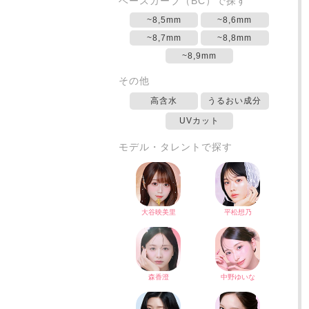
ベースカーブ（BC）で探す
~8,5mm
~8,6mm
~8,7mm
~8,8mm
~8,9mm
その他
高含水
うるおい成分
UVカット
モデル・タレントで探す