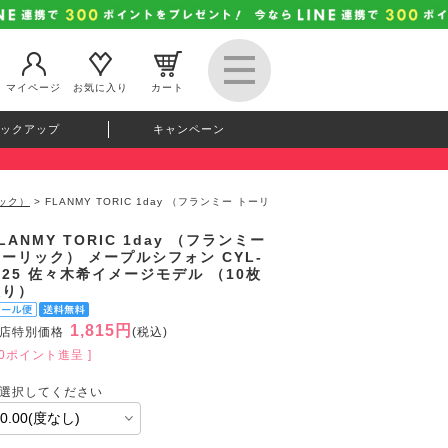
マイページ
お気に入り
カート
ックアップ
キャンペーン
リック）
> FLANMY TORIC 1day （フランミー トーリ
LANMY TORIC 1day （フランミー
ーリック） メープルシフォン CYL-
.25 佐々木希イメージモデル （10枚
入り）
1,815円
店特別価格
(税込)
50ポイント進呈 ]