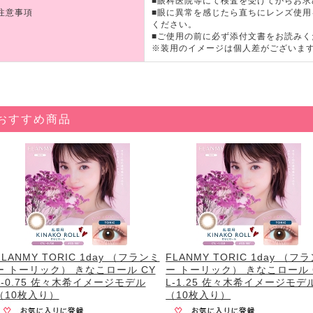
■眼科医院等にて検査を受けてからお求
注意事項
■眼に異常を感じたら直ちにレンズ使
ください。
■ご使用の前に必ず添付文書をお読みく
※装用のイメージは個人差がございま
おすすめ商品
FLANMY TORIC 1day （フランミ
FLANMY TORIC 1day （フ
ー トーリック） きなこロール CY
ー トーリック） きなこロール 
L-0.75 佐々木希イメージモデル
L-1.25 佐々木希イメージモデ
（10枚入り）
（10枚入り）