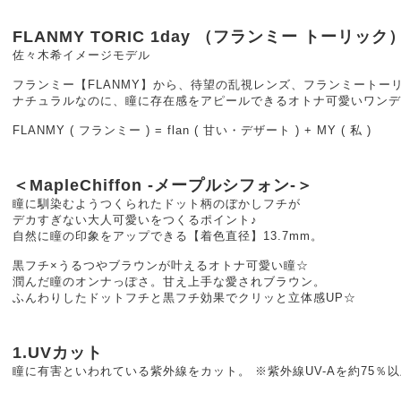
FLANMY TORIC 1day （フランミー トーリック
佐々木希イメージモデル
フランミー【FLANMY】から、待望の乱視レンズ、フランミートーリ
ナチュラルなのに、瞳に存在感をアピールできるオトナ可愛いワンデ
FLANMY ( フランミー ) = flan ( 甘い・デザート ) + MY ( 私 )
＜MapleChiffon -メープルシフォン-＞
瞳に馴染むようつくられたドット柄のぼかしフチが
デカすぎない大人可愛いをつくるポイント♪
自然に瞳の印象をアップできる【着色直径】13.7mm。
黒フチ×うるつやブラウンが叶えるオトナ可愛い瞳☆
潤んだ瞳のオンナっぽさ。甘え上手な愛されブラウン。
ふんわりしたドットフチと黒フチ効果でクリッと立体感UP☆
1.UVカット
瞳に有害といわれている紫外線をカット。 ※紫外線UV-Aを約75％以