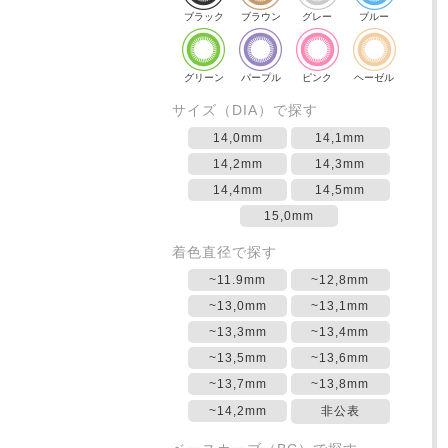
ブラック
ブラウン
グレー
ブルー
グリーン
パープル
ピンク
ヘーゼル
サイズ（DIA）で探す
14,0mm
14,1mm
14,2mm
14,3mm
14,4mm
14,5mm
15,0mm
着色直径で探す
~11.9mm
~12,8mm
~13,0mm
~13,1mm
~13,3mm
~13,4mm
~13,5mm
~13,6mm
~13,7mm
~13,8mm
~14,2mm
非公表