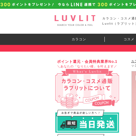
カラコン・コスメ通
Luvlit（ラブリット
カラコン
コスメ
ポイント還元・会員特典業界No.1
カ
ッ
＼あなたの「なりたい瞳」を叶えます／