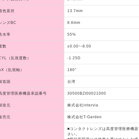
着色直径
13.7mm
レンズBC
8.6mm
含水率
55%
度数
±0.00~-8.00
CYL（乱視度数）
-1.25D
AX（乱視軸）
180°
製造国
台湾
高度管理医療機器承認番号
30500BZI00021000
製造元
株式会社intervia
販売元
株式会社T-Garden
■コンタクトレンズは高度管理医療機
さい。