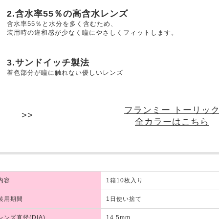
2.含水率55％の高含水レンズ
含水率55％と水分を多く含むため、
装用時の違和感が少なく瞳にやさしくフィットします。
3.サンドイッチ製法
着色部分が瞳に触れない優しいレンズ
フランミー トーリッ
全カラーはこちら
内容
1箱10枚入り
装用期間
1日使い捨て
レンズ直径(DIA)
14.5mm