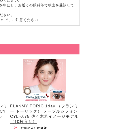
めください。
用を中止し、お近くの眼科等で検査を受診して
ださい。
すので、ご注意ください。
ランミ
FLANMY TORIC 1day （フランミ
CY
ー トーリック） メープルシフォン
ル
CYL-0.75 佐々木希イメージモデル
（10枚入り）