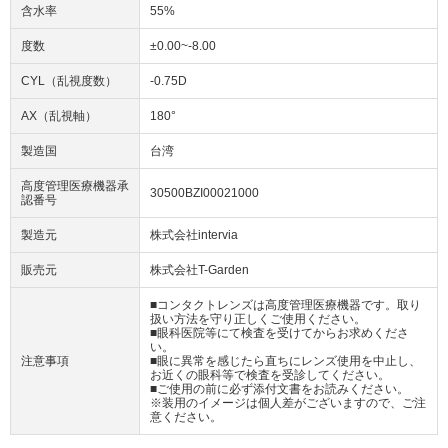
含水率
55%
度数
±0.00~-8.00
CYL（乱視度数）
-0.75D
AX（乱視軸）
180°
製造国
台湾
高度管理医療機器承
30500BZI00021000
認番号
製造元
株式会社intervia
販売元
株式会社T-Garden
■コンタクトレンズは高度管理医療機器です。取り
扱い方法を守り正しくご使用ください。
■眼科医院等にて検査を受けてからお求めくださ
い。
注意事項
■眼に異常を感じたら直ちにレンズ使用を中止し、
お近くの眼科等で検査を受診してください。
■ご使用の前に必ず添付文書をお読みください。
※装用のイメージは個人差がございますので、ご注
意ください。