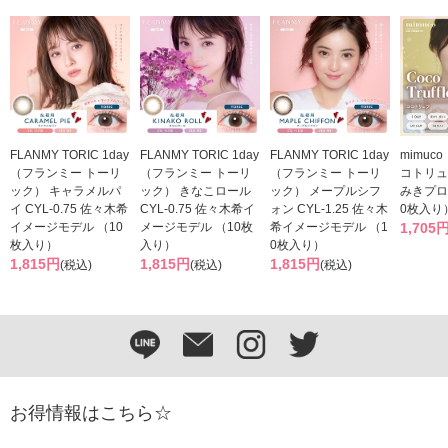
FLANMY TORIC 1day
FLANMY TORIC 1day
FLANMY TORIC 1day
mimuc
（フランミー トーリ
（フランミー トーリ
（フランミー トーリ
コトリュ
ック） キャラメルパ
ック） きなこロール
ック） メープルシフ
みきプロ
イ CYL-0.75 佐々木希
CYL-0.75 佐々木希イ
ォン CYL-1.25 佐々木
0枚入り
イメージモデル （10
メージモデル （10枚
希イメージモデル （1
1,705
枚入り）
入り）
0枚入り）
1,815円
1,815円
1,815円
(税込)
(税込)
(税込)
お得情報はこちら☆