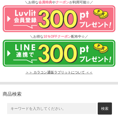
＼お得な
会員特典
や
クーポン
が利用可能☆／
＼お得な
10％OFFクーポン
配布中☆／
＞＞ カラコン通販ラブリットについて ＜＜
商品検索