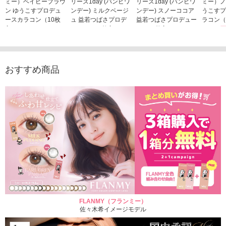
ミー）ベイビーブラウ
リーズ1day (バンビワ
リーズ1day (バンビワ
ミー）ノ
ン ゆうこすプロデュ
ンデー) ミルクベージ
ンデー) スノーココア
うこすプ
ースカラコン（10枚
ュ 益若つばさプロデ
益若つばさプロデュー
ラコン（
入り）
ュース（10枚入り）
ス（10枚入り）
1,705
1,705円
1,848円
1,848円
(税込)
(税込)
(税込)
おすすめ商品
FLANMY（フランミー）
佐々木希イメージモデル