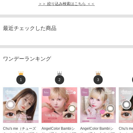
＞＞ 絞り込み検索はこちら ＜＜
最近チェックした商品
ワンデーランキング
1
2
3
Chu's me（チューズ
AngelColor Bambiシ
AngelColor Bambiシ
Chu's