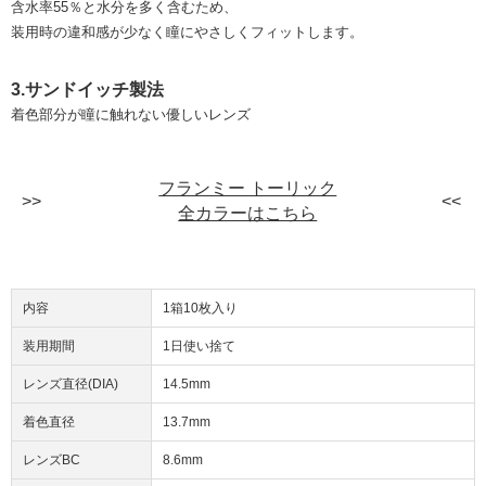
含水率55％と水分を多く含むため、
装用時の違和感が少なく瞳にやさしくフィットします。
3.サンドイッチ製法
着色部分が瞳に触れない優しいレンズ
フランミー トーリック
全カラーはこちら
内容
1箱10枚入り
装用期間
1日使い捨て
レンズ直径(DIA)
14.5mm
着色直径
13.7mm
レンズBC
8.6mm