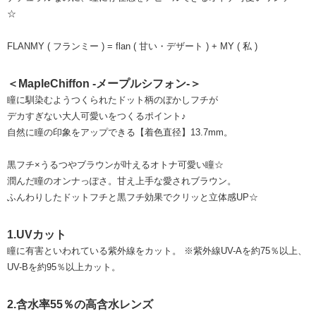
☆
FLANMY ( フランミー ) = flan ( 甘い・デザート ) + MY ( 私 )
＜MapleChiffon -メープルシフォン-＞
瞳に馴染むようつくられたドット柄のぼかしフチが
デカすぎない大人可愛いをつくるポイント♪
自然に瞳の印象をアップできる【着色直径】13.7mm。
黒フチ×うるつやブラウンが叶えるオトナ可愛い瞳☆
潤んだ瞳のオンナっぽさ。甘え上手な愛されブラウン。
ふんわりしたドットフチと黒フチ効果でクリッと立体感UP☆
1.UVカット
瞳に有害といわれている紫外線をカット。 ※紫外線UV-Aを約75％以上、
UV-Bを約95％以上カット。
2.含水率55％の高含水レンズ