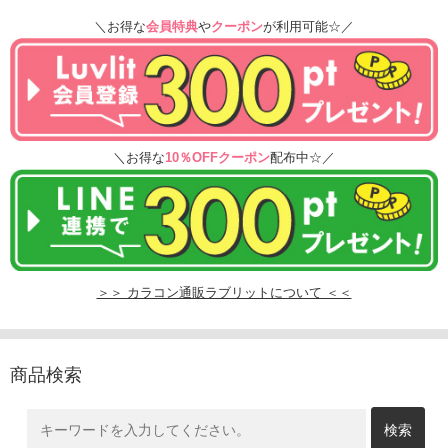
＼お得な
会員特典
や
クーポン
が利用可能☆／
＼お得な
10％OFFクーポン
配布中☆／
＞＞ カラコン通販ラブリットについて ＜＜
商品検索