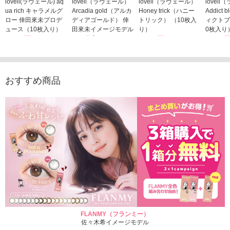
loveil(ラヴェール) aq
loveil（ラヴェール）
loveil（ラヴェール）
lovei
ua rich キャラメルグ
Arcadia gold（アルカ
Honey trick（ハニー
Addict
ロー 倖田來未プロデ
ディアゴールド） 倖
トリック） （10枚入
ィクトブ
ュース（10枚入り）
田來未イメージモデル
り）
0枚入り
1,760円
（10枚入り）
1,760円
1,760
(税込)
(税込)
1,760円
(税込)
おすすめ商品
FLANMY（フランミー）
佐々木希イメージモデル