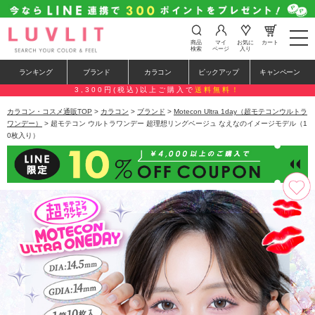
t
商品
マイ
お気に
カート
o
検索
ページ
入り
g
g
ランキング
ブランド
カラコン
ピックアップ
キャンペーン
l
e
3,300円(税込)以上ご購入で
送料無料！
n
a
カラコン・コスメ通販TOP
>
カラコン
>
ブランド
>
Motecon Ultra 1day（超モテコンウルトラ
v
ワンデー）
> 超モテコン ウルトラワンデー 超理想リングベージュ なえなのイメージモデル（1
i
0枚入り）
g
a
t
i
o
n