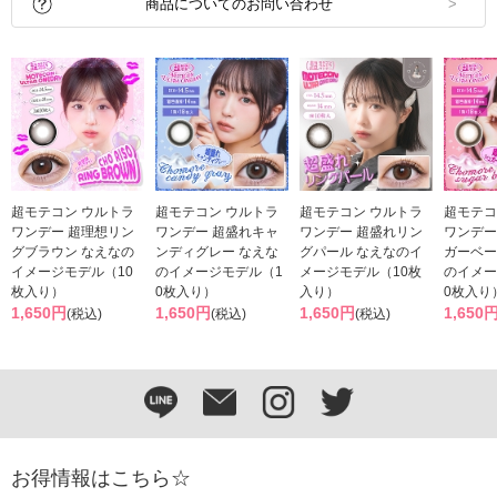
商品についてのお問い合わせ
超モテコン ウルトラ
超モテコン ウルトラ
超モテコン ウルトラ
超モテコ
ワンデー 超理想リン
ワンデー 超盛れキャ
ワンデー 超盛れリン
ワンデー
グブラウン なえなの
ンディグレー なえな
グパール なえなのイ
ガーベー
イメージモデル（10
のイメージモデル（1
メージモデル（10枚
のイメー
枚入り）
0枚入り）
入り）
0枚入り
1,650円
1,650円
1,650円
1,650
(税込)
(税込)
(税込)
お得情報はこちら☆