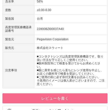
含水率
58%
度数
±0.00-6.00
製造国
台湾
高度管理医療機器承
22800BZI00037A40
認番号
製造元
Pegavision Corporation
販売元
株式会社スウィート
■コンタクトレンズは高度管理医療機器です。取り
扱い方法を守り正しくご使用ください。
■眼科医院等にて検査を受けてからお求めくださ
い。
注意事項
■眼に異常を感じたら直ちにレンズ使用を中止し、
お近くの眼科等で検査を受診してください。
■ご使用の前に必ず添付文書をお読みください。
※装用のイメージは個人差がございますので、ご注
意ください。
レビューを書く