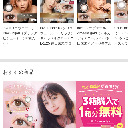
loveil（ラヴェール）
loveil Toric 1day （ラ
loveil（ラヴェール）
Chu's
Black bijou（ブラック
ヴェールトーリック）
Arcadia gold（アルカ
ミー）ベ
ビジュー） （10枚入
キャラメルグロー CY
ディアゴールド） 倖
ン ゆう
り）
L-1.25 倖田來未プロ
田來未イメージモデル
ースカラ
1,760円
デュース （10枚入
（10枚入り）
入り）
(税込)
り）
1,760円
1,705
(税込)
1,760円
(税込)
おすすめ商品