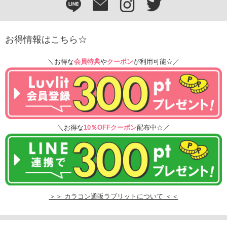
お得情報はこちら☆
＼お得な
会員特典
や
クーポン
が利用可能☆／
＼お得な
10％OFFクーポン
配布中☆／
＞＞ カラコン通販ラブリットについて ＜＜