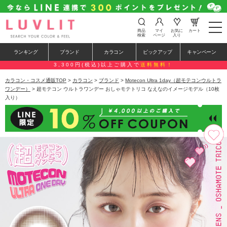
t
商品
マイ
お気に
カート
o
検索
ページ
入り
g
g
ランキング
ブランド
カラコン
ピックアップ
キャンペーン
l
e
3,300円(税込)以上ご購入で
送料無料！
n
a
カラコン・コスメ通販TOP
>
カラコン
>
ブランド
>
Motecon Ultra 1day（超モテコンウルトラ
v
ワンデー）
> 超モテコン ウルトラワンデー おしゃモテトリコ なえなのイメージモデル（10枚
i
入り）
g
a
t
i
o
n