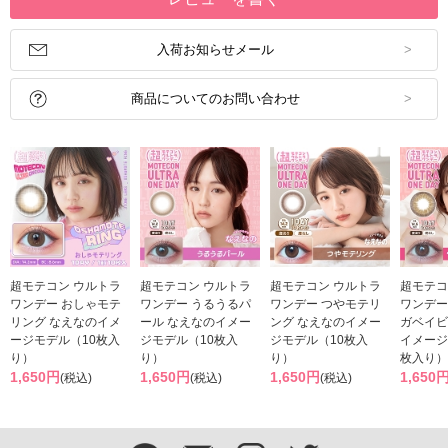
入荷お知らせメール
商品についてのお問い合わせ
超モテコン ウルトラ
超モテコン ウルトラ
超モテコン ウルトラ
超モテコ
ワンデー おしゃモテ
ワンデー うるうるパ
ワンデー つやモテリ
ワンデー
リング なえなのイメ
ール なえなのイメー
ング なえなのイメー
ガベイビ
ージモデル（10枚入
ジモデル（10枚入
ジモデル（10枚入
イメージ
り）
り）
り）
枚入り）
1,650円
1,650円
1,650円
1,650
(税込)
(税込)
(税込)