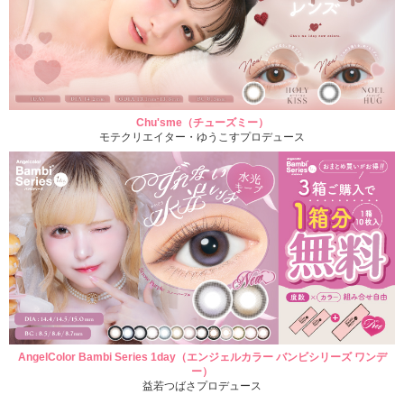
Chu'sme（チューズミー）
モテクリエイター・ゆうこすプロデュース
AngelColor Bambi Series 1day（エンジェルカラー バンビシリーズ ワンデ
ー）
益若つばさプロデュース