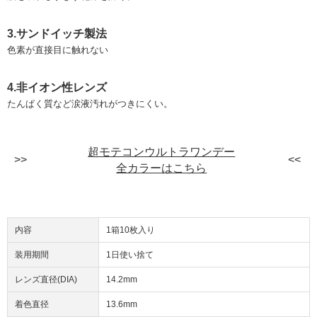
3.サンドイッチ製法
色素が直接目に触れない
4.非イオン性レンズ
たんぱく質など涙液汚れがつきにくい。
超モテコンウルトラワンデー
全カラーはこちら
内容
1箱10枚入り
装用期間
1日使い捨て
レンズ直径(DIA)
14.2mm
着色直径
13.6mm