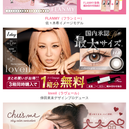
FLANMY（フランミー）
佐々木希イメージモデル
loveil（ラヴェール）
倖田來未デザインプロデュース