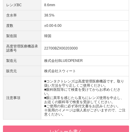
レンズBC
8.6mm
含水率
38.5%
度数
±0.00-6.00
製造国
韓国
高度管理医療機器承
22700BZX00203000
認番号
製造元
株式会社BLUEOPENER
販売元
株式会社スウィート
■コンタクトレンズは高度管理医療機器です。取り
扱い方法を守り正しくご使用ください。
■眼科医院等にて検査を受けてからお求めくださ
い。
注意事項
■眼に異常を感じたら直ちにレンズ使用を中止し、
お近くの眼科等で検査を受診してください。
■ご使用の前に必ず添付文書をお読みください。
※装用のイメージは個人差がございますので、ご注
意ください。
レビューを書く