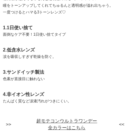
瞳をトーンアップしてくれてちゅるんと透明感が溢れ出ちゃう。
一度つけるとハマる3トーンレンズ♡
1.1日使い捨て
面倒なケア不要！1日使い捨てタイプ
2.低含水レンズ
涙を吸収しすぎず乾燥を防ぐ。
3.サンドイッチ製法
色素が直接目に触れない
4.非イオン性レンズ
たんぱく質など涙液汚れがつきにくい。
超モテコンウルトラワンデー
全カラーはこちら