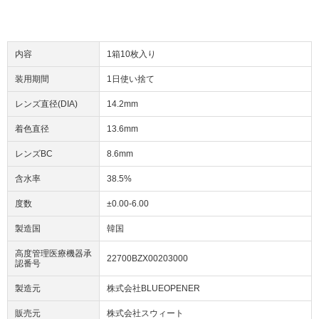
内容
1箱10枚入り
装用期間
1日使い捨て
レンズ直径(DIA)
14.2mm
着色直径
13.6mm
レンズBC
8.6mm
含水率
38.5%
度数
±0.00-6.00
製造国
韓国
高度管理医療機器承
22700BZX00203000
認番号
製造元
株式会社BLUEOPENER
販売元
株式会社スウィート