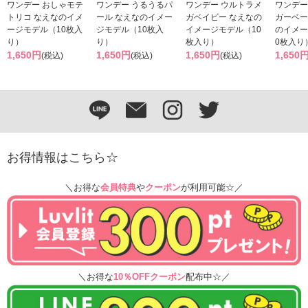
ワンデー おしゃモテ
ワンデー うるうるパ
ワンデー ウルトラメ
ワンデー
トリコ なえなのイメ
ール なえなのイメー
ガベイビー なえなの
ガーベー
ージモデル（10枚入
ジモデル（10枚入
イメージモデル（10
のイメー
り）
り）
枚入り）
0枚入り
1,650円
1,650円
1,650円
1,650
(税込)
(税込)
(税込)
お得情報はこちら☆
＼お得な
会員特典
や
クーポン
が利用可能☆／
＼お得な
10％OFFクーポン
配布中☆／