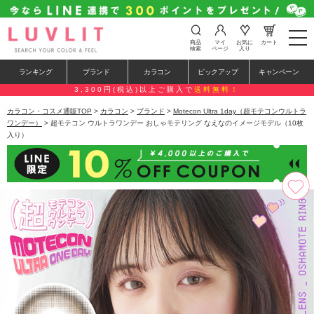
t
商品
マイ
お気に
カート
o
検索
ページ
入り
g
g
ランキング
ブランド
カラコン
ピックアップ
キャンペーン
l
e
3,300円(税込)以上ご購入で
送料無料！
n
a
カラコン・コスメ通販TOP
>
カラコン
>
ブランド
>
Motecon Ultra 1day（超モテコンウルトラ
v
ワンデー）
> 超モテコン ウルトラワンデー おしゃモテリング なえなのイメージモデル（10枚
i
入り）
g
a
t
i
o
n