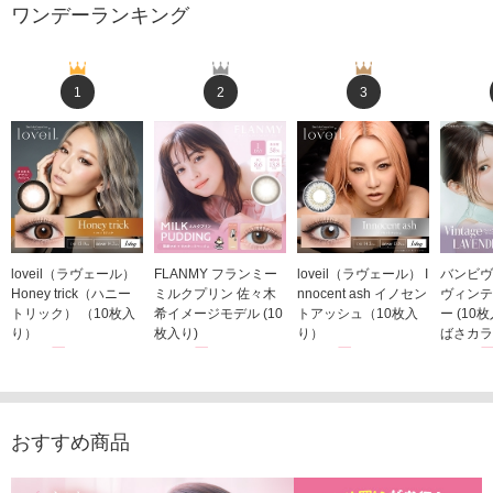
ワンデーランキング
1
2
3
loveil（ラヴェール）
FLANMY フランミー
loveil（ラヴェール） I
バンビヴ
Honey trick（ハニー
ミルクプリン 佐々木
nnocent ash イノセン
ヴィンテ
トリック） （10枚入
希イメージモデル (10
トアッシュ（10枚入
ー (10
り）
枚入り)
り）
ばさカラ
1,760円
1,815円
1,760円
1,848
(税込)
(税込)
(税込)
おすすめ商品