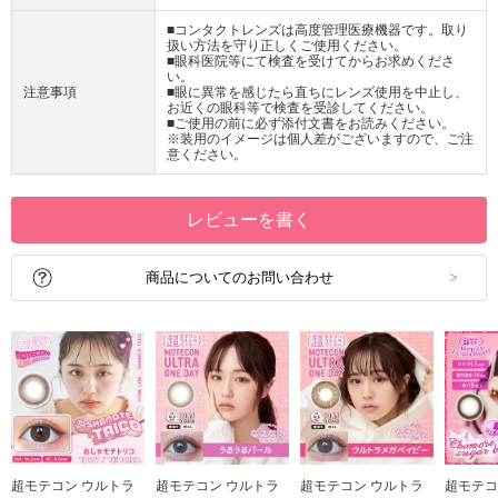
■コンタクトレンズは高度管理医療機器です。取り
扱い方法を守り正しくご使用ください。
■眼科医院等にて検査を受けてからお求めくださ
い。
注意事項
■眼に異常を感じたら直ちにレンズ使用を中止し、
お近くの眼科等で検査を受診してください。
■ご使用の前に必ず添付文書をお読みください。
※装用のイメージは個人差がございますので、ご注
意ください。
レビューを書く
商品についてのお問い合わせ
超モテコン ウルトラ
超モテコン ウルトラ
超モテコン ウルトラ
超モテコ