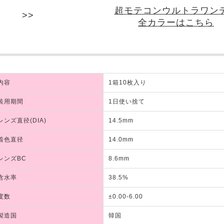
超モテコンウルトラワン
全カラーはこちら
内容
1箱10枚入り
装用期間
1日使い捨て
レンズ直径(DIA)
14.5mm
着色直径
14.0mm
レンズBC
8.6mm
含水率
38.5%
度数
±0.00-6.00
製造国
韓国