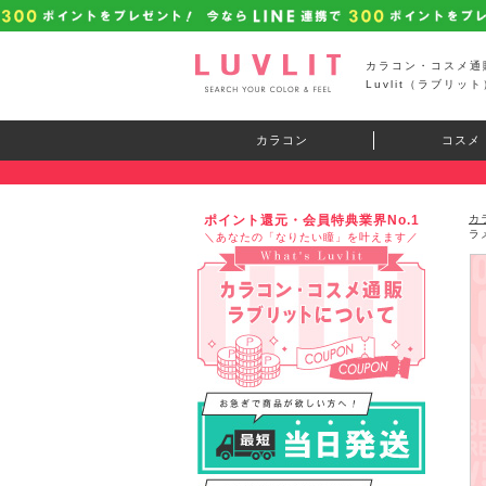
カラコン・コスメ通
Luvlit（ラブリット
カラコン
コスメ
ポイント還元・会員特典業界No.1
カ
ラ
＼あなたの「なりたい瞳」を叶えます／