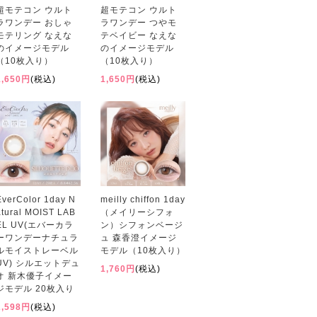
超モテコン ウルト
超モテコン ウルト
ラワンデー おしゃ
ラワンデー つやモ
モテリング なえな
テベイビー なえな
のイメージモデル
のイメージモデル
（10枚入り）
（10枚入り）
1,650円
(税込)
1,650円
(税込)
EverColor 1day N
meilly chiffon 1day
atural MOIST LAB
（メイリーシフォ
EL UV(エバーカラ
ン）シフォンベージ
ーワンデーナチュラ
ュ 森香澄イメージ
ルモイストレーベル
モデル（10枚入り）
UV) シルエットデュ
1,760円
(税込)
オ 新木優子イメー
ジモデル 20枚入り
2,598円
(税込)