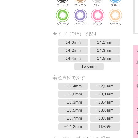
ブラック
ブラウン
グレー
ブルー
グリーン
パープル
ピンク
ヘーゼル
サイズ（DIA）で探す
14,0mm
14,1mm
14,2mm
14,3mm
14,4mm
14,5mm
15,0mm
着色直径で探す
~11.9mm
~12,8mm
~13,0mm
~13,1mm
~13,3mm
~13,4mm
~13,5mm
~13,6mm
~13,7mm
~13,8mm
~14,2mm
非公表