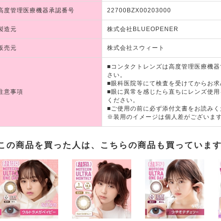
高度管理医療機器承認番号
22700BZX00203000
製造元
株式会社BLUEOPENER
販売元
株式会社スウィート
■コンタクトレンズは高度管理医療機
さい。
■眼科医院等にて検査を受けてからお求
注意事項
■眼に異常を感じたら直ちにレンズ使
ください。
■ご使用の前に必ず添付文書をお読みく
※装用のイメージは個人差がございま
この商品を買った人は、こちらの商品も買っていま