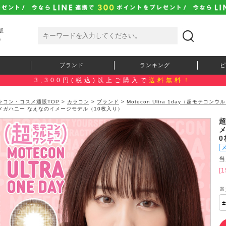
販
）
ブランド
ランキング
ピ
3,300円(税込)以上ご購入で
送料無料！
ラコン・コスメ通販TOP
>
カラコン
>
ブランド
>
Motecon Ultra 1day（超モテコ
メガハニー なえなのイメージモデル（10枚入り）
当
[