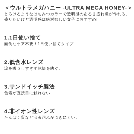
＜ウルトラメガハニー -ULTRA MEGA HONEY-＞
とろけるようなはちみつカラーで透明感のある甘盛れ瞳が作れる。
盛りたいけど透明感は絶対欲しい女子におすすめ!
1.1日使い捨て
面倒なケア不要！1日使い捨てタイプ
2.低含水レンズ
涙を吸収しすぎず乾燥を防ぐ。
3.サンドイッチ製法
色素が直接目に触れない
4.非イオン性レンズ
たんぱく質など涙液汚れがつきにくい。