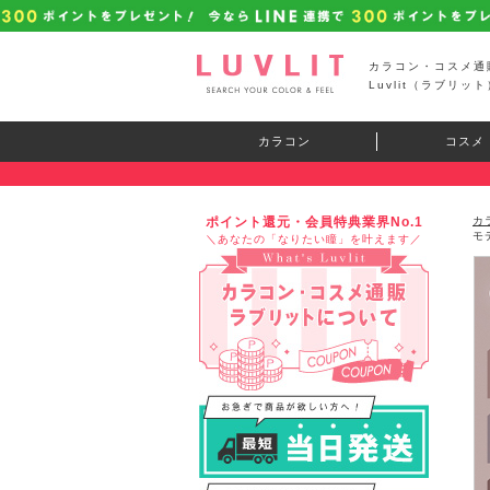
カラコン・コスメ通
Luvlit（ラブリット
カラコン
コスメ
ポイント還元・会員特典業界No.1
カ
モ
＼あなたの「なりたい瞳」を叶えます／