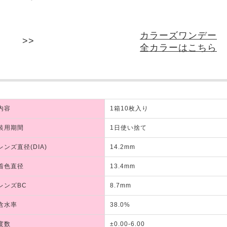
カラーズワンデー
全カラーはこちら
内容
1箱10枚入り
装用期間
1日使い捨て
レンズ直径(DIA)
14.2mm
着色直径
13.4mm
レンズBC
8.7mm
含水率
38.0%
度数
±0.00-6.00