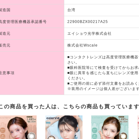
製造国
台湾
高度管理医療機器承認番号
22900BZX00217A25
製造元
エイショウ光学株式会社
販売元
株式会社Wscale
■コンタクトレンズは高度管理医療機
さい。
■眼科医院等にて検査を受けてからお求
注意事項
■眼に異常を感じたら直ちにレンズ使
ください。
■ご使用の前に必ず添付文書をお読みく
※装用のイメージは個人差がございま
この商品を買った人は、こちらの商品も買っていま