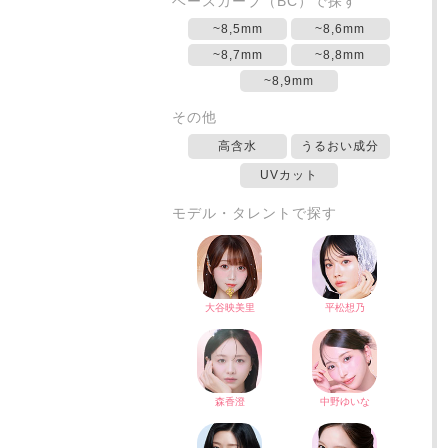
ベースカーブ（BC）で探す
~8,5mm
~8,6mm
~8,7mm
~8,8mm
~8,9mm
その他
高含水
うるおい成分
UVカット
モデル・タレントで探す