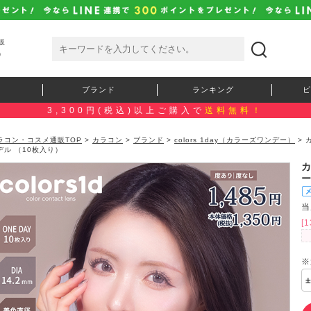
販
）
ブランド
ランキング
ピ
3,300円(税込)以上ご購入で
送料無料！
ラコン・コスメ通販TOP
>
カラコン
>
ブランド
>
colors 1day（カラーズワンデー）
> 
デル （10枚入り）
当
[