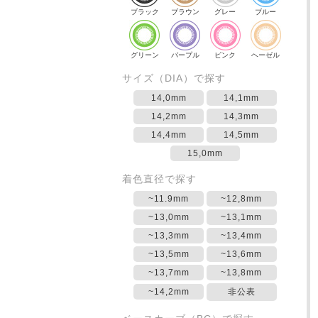
ブラック
ブラウン
グレー
ブルー
グリーン
パープル
ピンク
ヘーゼル
サイズ（DIA）で探す
14,0mm
14,1mm
14,2mm
14,3mm
14,4mm
14,5mm
15,0mm
着色直径で探す
~11.9mm
~12,8mm
~13,0mm
~13,1mm
~13,3mm
~13,4mm
~13,5mm
~13,6mm
~13,7mm
~13,8mm
~14,2mm
非公表