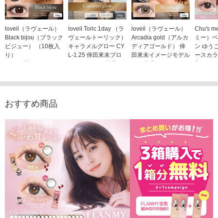
loveil（ラヴェール）
loveil Toric 1day （ラ
loveil（ラヴェール）
Chu's
Black bijou（ブラック
ヴェールトーリック）
Arcadia gold（アルカ
ミー）ベ
ビジュー） （10枚入
キャラメルグロー CY
ディアゴールド） 倖
ン ゆう
り）
L-1.25 倖田來未プロ
田來未イメージモデル
ースカラ
1,760円
デュース （10枚入
（10枚入り）
入り）
(税込)
り）
1,760円
1,705
(税込)
1,760円
(税込)
おすすめ商品