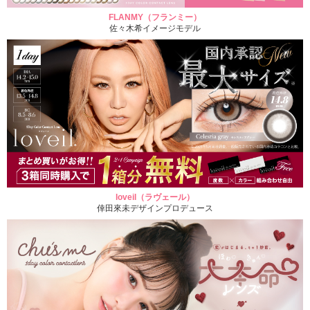
FLANMY（フランミー）
佐々木希イメージモデル
loveil（ラヴェール）
倖田來未デザインプロデュース