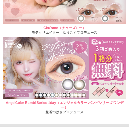
Chu'sme（チューズミー）
モテクリエイター・ゆうこすプロデュース
AngelColor Bambi Series 1day（エンジェルカラー バンビシリーズ ワンデ
ー）
益若つばさプロデュース