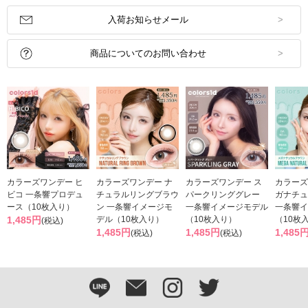
入荷お知らせメール
商品についてのお問い合わせ
カラーズワンデー ヒ
カラーズワンデー ナ
カラーズワンデー ス
カラーズ
ビコ 一条響プロデュ
チュラルリングブラウ
パークリンググレー
ガナチュ
ース（10枚入り）
ン 一条響イメージモ
一条響イメージモデル
一条響イ
1,485円
デル（10枚入り）
（10枚入り）
（10枚
(税込)
1,485円
1,485円
1,485
(税込)
(税込)