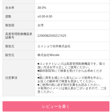
含水率
38.0%
度数
±0.00-8.00
製造国
台湾
高度管理医療機器承
22900BZX00217A25
認番号
製造元
エイショウ光学株式会社
販売元
株式会社Wscale
■コンタクトレンズは高度管理医療機器です。取り
扱い方法を守り正しくご使用ください。
■眼科医院等にて検査を受けてからお求めくださ
い。
注意事項
■眼に異常を感じたら直ちにレンズ使用を中止し、
お近くの眼科等で検査を受診してください。
■ご使用の前に必ず添付文書をお読みください。
※装用のイメージは個人差がございますので、ご注
意ください。
レビューを書く