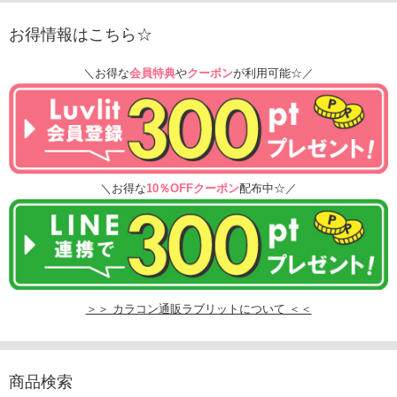
お得情報はこちら☆
＼お得な
会員特典
や
クーポン
が利用可能☆／
＼お得な
10％OFFクーポン
配布中☆／
＞＞ カラコン通販ラブリットについて ＜＜
商品検索