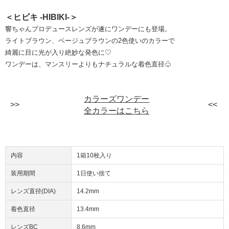
＜ヒビキ -HIBIKI-＞
響ちゃんプロデュースレンズが遂にワンデーにも登場。
ライトブラウン、ベージュブラウンの2色使いのカラーで
綺麗に目に光が入り絶妙な発色に♡
ワンデーは、マンスリーよりもナチュラルな着色直径♧
カラーズワンデー
全カラーはこちら
内容
1箱10枚入り
装用期間
1日使い捨て
レンズ直径(DIA)
14.2mm
着色直径
13.4mm
レンズBC
8.6mm