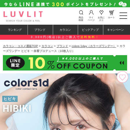
t
商品
マイ
お気に
カート
o
検索
ページ
入り
g
g
ランキング
ブランド
カラコン
ピックアップ
キャンペーン
l
e
3,300円(税込)以上ご購入で
送料無料！
n
a
カラコン・コスメ通販TOP
>
カラコン
>
ブランド
>
colors 1day（カラーズワンデー）
> カラ
v
ーズワンデー ヒビキ 一条響プロデュース（10枚入り）
i
g
a
t
i
o
n