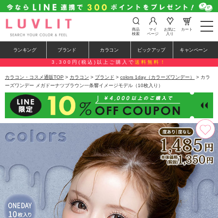
t
商品
マイ
お気に
カート
o
検索
ページ
入り
g
g
ランキング
ブランド
カラコン
ピックアップ
キャンペーン
l
e
3,300円(税込)以上ご購入で
送料無料！
n
a
カラコン・コスメ通販TOP
>
カラコン
>
ブランド
>
colors 1day（カラーズワンデー）
> カラ
v
ーズワンデー メガドーナツブラウン一条響イメージモデル（10枚入り）
i
g
a
t
i
o
n