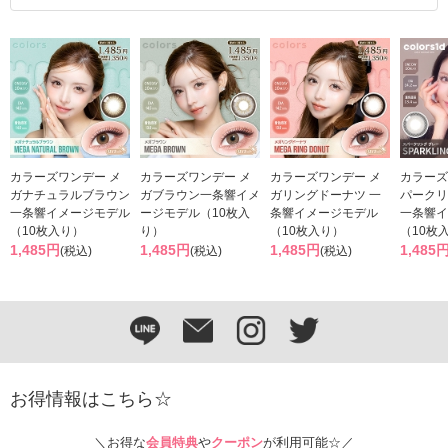
カラーズワンデー メ
カラーズワンデー メ
カラーズワンデー メ
カラーズ
ガナチュラルブラウン
ガブラウン一条響イメ
ガリングドーナツ 一
パークリ
一条響イメージモデル
ージモデル（10枚入
条響イメージモデル
一条響イ
（10枚入り）
り）
（10枚入り）
（10枚
1,485円
1,485円
1,485円
1,485
(税込)
(税込)
(税込)
お得情報はこちら☆
＼お得な
会員特典
や
クーポン
が利用可能☆／