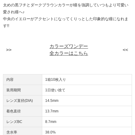
太めの黒フチとダークブラウンカラーが瞳を強調していつもより可愛い
愛され瞳へ♪
中央のイエローがアクセントになってくりっとした印象的な瞳になれま
す!!
カラーズワンデー
全カラーはこちら
内容
1箱10枚入り
装用期間
1日使い捨て
レンズ直径(DIA)
14.5mm
着色直径
13.7mm
レンズBC
8.7mm
含水率
38.0%