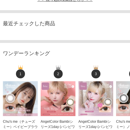
最近チェックした商品
ワンデーランキング
1
2
3
Chu's me（チューズ
AngelColor Bambiシ
AngelColor Bambiシ
Chu's
ミー）ベイビーブラウ
リーズ1day (バンビワ
リーズ1day (バンビワ
ミー）ノ