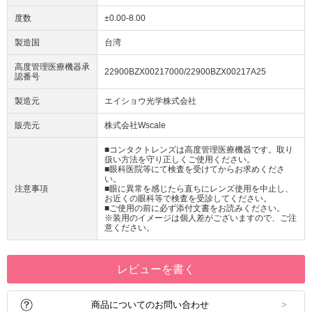
度数
±0.00-8.00
製造国
台湾
高度管理医療機器承
22900BZX00217000/22900BZX00217A25
認番号
製造元
エイショウ光学株式会社
販売元
株式会社Wscale
■コンタクトレンズは高度管理医療機器です。取り
扱い方法を守り正しくご使用ください。
■眼科医院等にて検査を受けてからお求めくださ
い。
注意事項
■眼に異常を感じたら直ちにレンズ使用を中止し、
お近くの眼科等で検査を受診してください。
■ご使用の前に必ず添付文書をお読みください。
※装用のイメージは個人差がございますので、ご注
意ください。
レビューを書く
商品についてのお問い合わせ