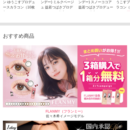
ン ゆうこすプロデュ
ンデー) ミルクベージ
ンデー) スノーココア
うこすプ
ースカラコン（10枚
ュ 益若つばさプロデ
益若つばさプロデュー
ラコン（
入り）
ュース（10枚入り）
ス（10枚入り）
1,705
1,705円
1,848円
1,848円
(税込)
(税込)
(税込)
おすすめ商品
FLANMY（フランミー）
佐々木希イメージモデル