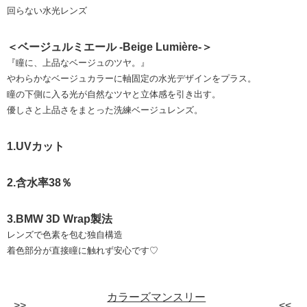
回らない水光レンズ
＜ベージュルミエール -Beige Lumière-＞
『瞳に、上品なベージュのツヤ。』
やわらかなベージュカラーに軸固定の水光デザインをプラス。
瞳の下側に入る光が自然なツヤと立体感を引き出す。
優しさと上品さをまとった洗練ベージュレンズ。
1.UVカット
2.含水率38％
3.BMW 3D Wrap製法
レンズで色素を包む独自構造
着色部分が直接瞳に触れず安心です♡
カラーズマンスリー