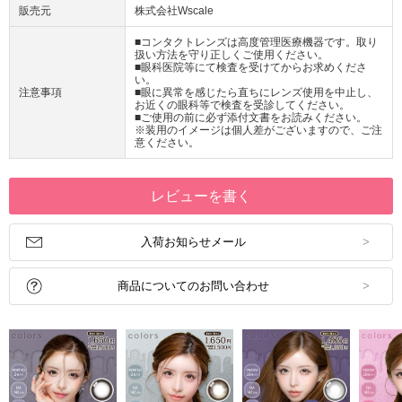
販売元
株式会社Wscale
■コンタクトレンズは高度管理医療機器です。取り
扱い方法を守り正しくご使用ください。
■眼科医院等にて検査を受けてからお求めくださ
い。
注意事項
■眼に異常を感じたら直ちにレンズ使用を中止し、
お近くの眼科等で検査を受診してください。
■ご使用の前に必ず添付文書をお読みください。
※装用のイメージは個人差がございますので、ご注
意ください。
レビューを書く
入荷お知らせメール
商品についてのお問い合わせ