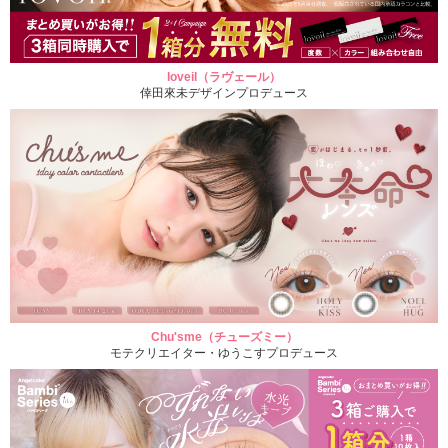
loveil（ラヴェール）
倖田來未デザインプロデュース
Chu'sme（チューズミー）
モテクリエイター・ゆうこすプロデュース