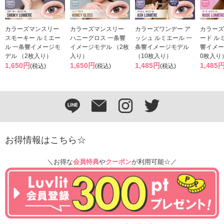
カラーズマンスリー
カラーズマンスリー
カラーズワンデー ア
カラーズ
スモーキー ルミエー
ハニーグロス 一条響
ッシュ ルミエール 一
ード ル
ル 一条響イメージモ
イメージモデル （2枚
条響イメージモデル
響イメー
デル （2枚入り）
入り）
（10枚入り）
0枚入り
1,650円
1,650円
1,485円
1,485
(税込)
(税込)
(税込)
お得情報はこちら☆
＼お得な
会員特典
や
クーポン
が利用可能☆／