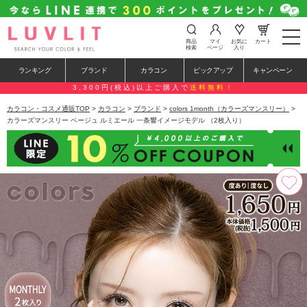
t
商品
マイ
お気に
カート
o
検索
ページ
入り
g
g
ランキング
ブランド
カラコン
ピックアップ
キャンペーン
l
e
3,300円(税込)以上ご購入で
送料無料！
n
a
カラコン・コスメ通販TOP
>
カラコン
>
ブランド
>
colors 1month（カラーズマンスリー）
>
v
カラーズマンスリー ベージュ ルミエール 一条響イメージモデル （2枚入り）
i
g
a
t
i
o
n