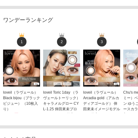
ワンデーランキング
1
2
3
loveil（ラヴェール）
loveil Toric 1day （ラ
loveil（ラヴェール）
Chu's
Black bijou（ブラック
ヴェールトーリック）
Arcadia gold（アルカ
ミー）ベ
ビジュー） （10枚入
キャラメルグロー CY
ディアゴールド） 倖
ン ゆう
り）
L-1.25 倖田來未プロ
田來未イメージモデル
ースカラ
1,760円
デュース （10枚入
（10枚入り）
入り）
(税込)
り）
1,760円
1,705
(税込)
1,760円
(税込)