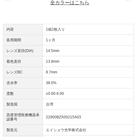
全カラーはこちら
内容
1箱2枚入り
装用期間
1ヶ月
レンズ直径(DIA)
14.5mm
着色直径
13.8mm
レンズBC
8.7mm
含水率
38.0%
度数
±0.00-6.00
製造国
台湾
高度管理医療機器承
22900BZX00215A03
認番号
製造元
エイショウ光学株式会社