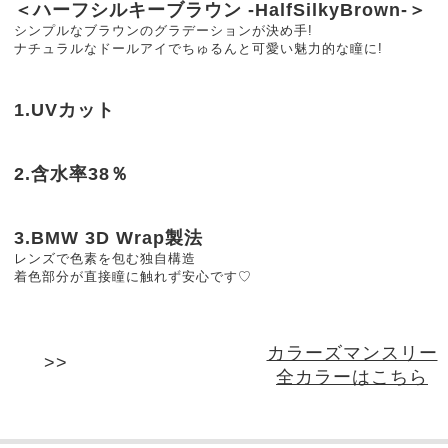
＜ハーフシルキーブラウン -HalfSilkyBrown-＞
シンプルなブラウンのグラデーションが決め手!
ナチュラルなドールアイでちゅるんと可愛い魅力的な瞳に!
1.UVカット
2.含水率38％
3.BMW 3D Wrap製法
レンズで色素を包む独自構造
着色部分が直接瞳に触れず安心です♡
カラーズマンスリー
全カラーはこちら