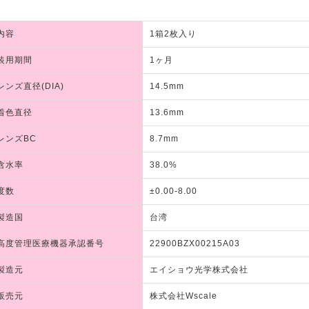
内容
1箱2枚入り
装用期間
1ヶ月
レンズ直径(DIA)
14.5mm
着色直径
13.6mm
レンズBC
8.7mm
含水率
38.0%
度数
±0.00-8.00
製造国
台湾
高度管理医療機器承認番号
22900BZX00215A03
製造元
エイショウ光学株式会社
販売元
株式会社Wscale