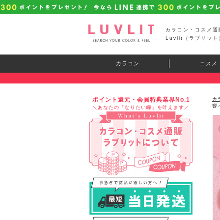
カラコン・コスメ通
Luvlit（ラブリット
カラコン
コスメ
ポイント還元・会員特典業界No.1
カ
響
＼あなたの「なりたい瞳」を叶えます／