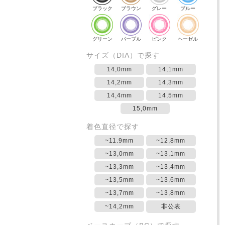
ブラック
ブラウン
グレー
ブルー
グリーン
パープル
ピンク
ヘーゼル
サイズ（DIA）で探す
14,0mm
14,1mm
14,2mm
14,3mm
14,4mm
14,5mm
15,0mm
着色直径で探す
~11.9mm
~12,8mm
~13,0mm
~13,1mm
~13,3mm
~13,4mm
~13,5mm
~13,6mm
~13,7mm
~13,8mm
~14,2mm
非公表