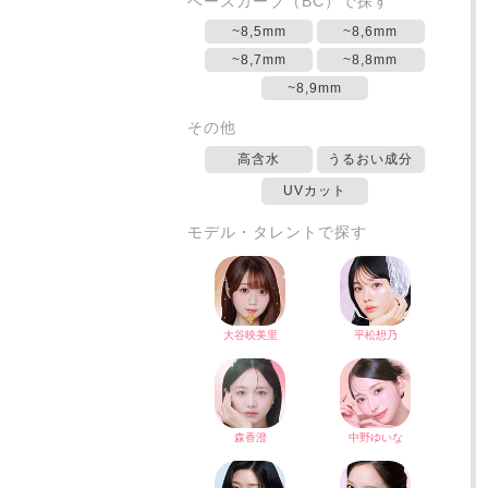
ベースカーブ（BC）で探す
~8,5mm
~8,6mm
~8,7mm
~8,8mm
~8,9mm
その他
高含水
うるおい成分
UVカット
モデル・タレントで探す