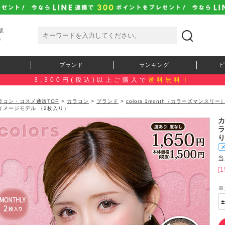
販
）
ブランド
ランキング
ピ
3,300円(税込)以上ご購入で
送料無料！
ラコン・コスメ通販TOP
>
カラコン
>
ブランド
>
colors 1month（カラーズマンスリー
イメージモデル （2枚入り）
当
[