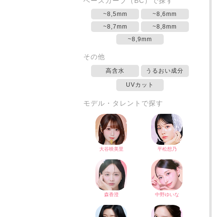
ベースカーブ（BC）で探す
~8,5mm
~8,6mm
~8,7mm
~8,8mm
~8,9mm
その他
高含水
うるおい成分
UVカット
モデル・タレントで探す