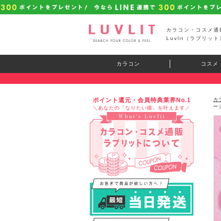
カラコン・コスメ通
Luvlit（ラブリット
カラコン
コスメ
ポイント還元・会員特典業界No.1
カ
ー
＼あなたの「なりたい瞳」を叶えます／