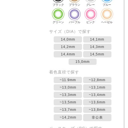
ブラック
ブラウン
グレー
ブルー
グリーン
パープル
ピンク
ヘーゼル
サイズ（DIA）で探す
14,0mm
14,1mm
14,2mm
14,3mm
14,4mm
14,5mm
15,0mm
着色直径で探す
~11.9mm
~12,8mm
~13,0mm
~13,1mm
~13,3mm
~13,4mm
~13,5mm
~13,6mm
~13,7mm
~13,8mm
~14,2mm
非公表