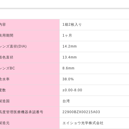
内容
1箱2枚入り
装用期間
1ヶ月
レンズ直径(DIA)
14.2mm
着色直径
13.4mm
レンズBC
8.6mm
含水率
38.0%
度数
±0.00-8.00
製造国
台湾
高度管理医療機器承認番号
22900BZX00215A03
製造元
エイショウ光学株式会社