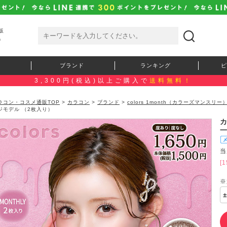
販
）
ブランド
ランキング
ピ
3,300円(税込)以上ご購入で
送料無料！
ラコン・コスメ通販TOP
>
カラコン
>
ブランド
>
colors 1month（カラーズマンスリー
ジモデル （2枚入り）
当
[