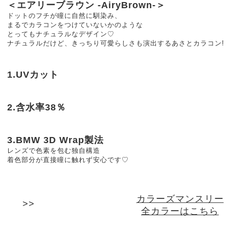
＜エアリーブラウン -AiryBrown-＞
ドットのフチが瞳に自然に馴染み、
まるでカラコンをつけていないかのような
とってもナチュラルなデザイン♡
ナチュラルだけど、きっちり可愛らしさも演出するあさとカラコン!
1.UVカット
2.含水率38％
3.BMW 3D Wrap製法
レンズで色素を包む独自構造
着色部分が直接瞳に触れず安心です♡
カラーズマンスリー
全カラーはこちら